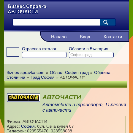
Бизнес Справка
АВТОЧАСТИ
Начало
Вход
Контакти
Отраслов каталог
Области в България
Biznes-spravka.com
»
Област София-град
»
Община
Столична
»
Град София
»
АВТОЧАСТИ
АВТОЧАСТИ
Автомобили и транспорт
,
Търговия
с авточасти
Фирма: АВТОЧАСТИ
Адрес:
София
,
бул. Овча купел 87
Телефон:
029555476, 028558038