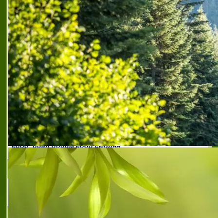
недвижими имоти родопите
,
агенция за недвижими
имоти смолян
,
агенция за недвижими имоти
чепеларе
,
изгодни имоти за продажба в гела
,
изгодни
имоти за продажба в девин
,
изгодни имоти за
продажба в пампорово
,
изгодни имоти за продажба в
родопите
,
изгодни имоти за продажба в смолян
,
имоти за продажба в област смолян
,
имоти за
продажба в чепеларе
,
посредник при сделка с имот
девин
,
посредник при сделка с имот пампорово
,
посредник при сделка с имот родопите
,
посредник
при сделка с имот смолян
,
посредник при сделка с
имот чепеларе
,
препоръчан брокер пампорово
,
препоръчан брокер родопите
,
препоръчан брокер
смолян
,
препоръчана агенция за имоти девин
,
препоръчана агенция за имоти пампорово
,
препоръчана агенция за имоти родопите
,
препоръчана агенция за имоти смолян
,
препоръчана
агенция за имоти чепеларе
,
риал дрийм
,
риал дрийм
еоод
,
риал дрийм еоод смолян
АВРОРА ПЛЮС
агенция за недвижими имоти.
NEWHOMEBG