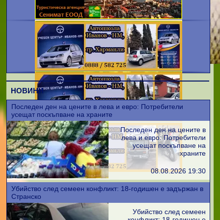
НОВИНИ
Последен ден на цените в лева и евро: Потребители
усещат поскъпване на храните
Последен ден на цените в
лева и евро: Потребители
усещат поскъпване на
храните
08.08.2026 19:30
Убийство след семеен конфликт: 18-годишен е задържан в
Странско
Убийство след семеен
конфликт: 18-годишен е