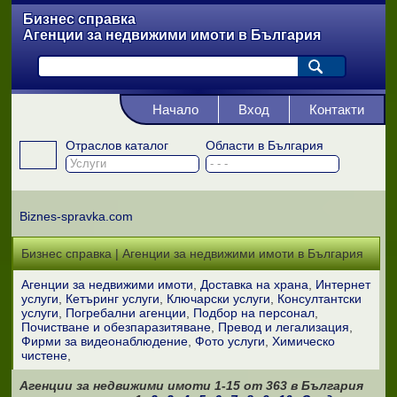
Бизнес справка
Агенции за недвижими имоти в България
Начало
Вход
Контакти
Отраслов каталог
Области в България
Biznes-spravka.com
Бизнес справка | Агенции за недвижими имоти в България
Агенции за недвижими имоти
Доставка на храна
Интернет
услуги
Кетъринг услуги
Ключарски услуги
Консултантски
услуги
Погребални агенции
Подбор на персонал
Почистване и обезпаразитяване
Превод и легализация
Фирми за видеонаблюдение
Фото услуги
Химическо
чистене
Агенции за недвижими имоти
1-15
от
363
в България