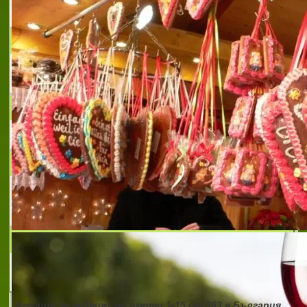
сгради
АГЕНЦИЯ ИСБ ИМОТИ
С нас е сигурно и лесно
POPOVA
ВЕНУС Р ЕООД
Управление и обслужване на недвижими
имоти.
АЛТА ПЛЮС ООД
покупко-продажба на имоти
Агенции за недвижими имоти
1-15
от
363
в България