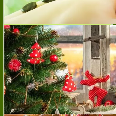
Недвижими имоти, продажби, наеми
"ФЕНИКС ИМОТИ" ЕООД
Агенция за недвижими имоти , наеми ,
посредничество .
БУЛИНЖИНЕРИНГ ЕООД
Вие попаднахте на подходящото място в
имотния пазар!
ФЮЧЪР ПРОПЪРТИС МЕНИДЖМЪНТ
Управление на недвижими имоти
ЯЗОВ-Т ООД
Комплексно управление и поддръжка на