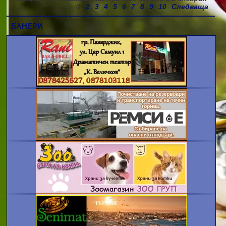
1
2
3
4
5
6
7
8
9
10
Следваща
БАНЕРИ