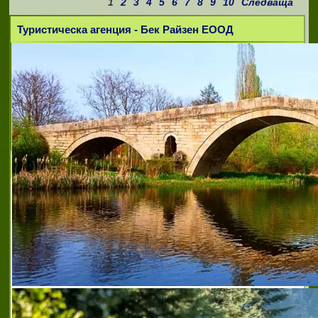
1
2
3
4
5
6
7
8
9
10
Следваща
Туристическа агенция - Бек Райзен ЕООД
Риал Дрийм ЕООД
Риал Дрийм ЕООД, със седалище в гр.
Смолян, е една от утвърдените агенции за
недвижима собственост в страната. С
дългогодишен опит и професионален
подход, компанията е изградила
репутация на надежден
агенция за недвижими имоти гела
,
агенция за
недвижими имоти гела
,
агенция за недвижими имоти
девин
,
агенция за недвижими имоти момчиловци
,
агенция за недвижими имоти пампорово
,
агенция за