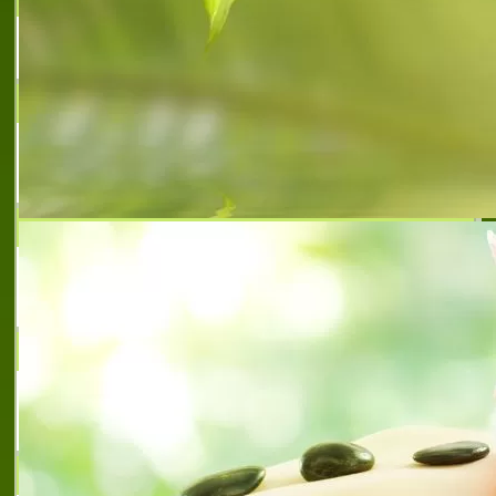
недвижими имоти
НАСЖ
Национална Асоциация на строителите на
жилищата в България
СТИЛ ИНЖЕНЕРИНГ ВАРНА
Намерете Вашия нов дом във Варна чрез
нас!
VARNA PROPERTY CARE
Управление и поддръжка на ваканционни
имоти
BIB GROUP