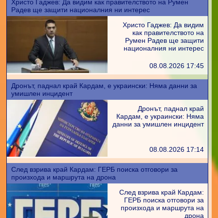
Христо Гаджев: Да видим как правителството на Румен
Радев ще защити националния ни интерес
Христо Гаджев: Да видим
как правителството на
Румен Радев ще защити
националния ни интерес
08.08.2026 17:45
Дронът, паднал край Кардам, е украински: Няма данни за
умишлен инцидент
Дронът, паднал край
Кардам, е украински: Няма
данни за умишлен инцидент
08.08.2026 17:14
След взрива край Кардам: ГЕРБ поиска отговори за
произхода и маршрута на дрона
След взрива край Кардам:
ГЕРБ поиска отговори за
произхода и маршрута на
дрона