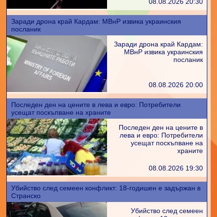
08.08.2026 20:30
Заради дрона край Кардам: МВнР извика украинския
посланик
Заради дрона край Кардам:
МВнР извика украинския
посланик
08.08.2026 20:00
Последен ден на цените в лева и евро: Потребители
усещат поскъпване на храните
Последен ден на цените в
лева и евро: Потребители
усещат поскъпване на
храните
08.08.2026 19:30
Убийство след семеен конфликт: 18-годишен е задържан в
Странско
Убийство след семеен