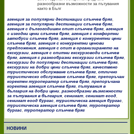
разнообразни възможности за пътувания
както в Бълг
агенция за популярни дестинации слънчев бряг
,
агенция за популярни дестинации слънчев бряг
,
агенция с дългогодишен опит слънчев бряг
,
агенция
с изгодни цени слънчев бряг
,
агенция с комфортни
автобуси слънчев бряг
,
агенция с конкурентни цени
слънчев бряг
,
агенция с конкурентни ценови
предложения
,
агенция с опит в организирането на
екскурзии
,
агенция с опитни екскурзоводи слънчев
бряг
,
агенция с разнообразни екскурзии слънчев бряг
,
екскурзии до популярни дестинации слънчев бряг
,
екскурзии на добри цени слънчев бряг
,
качествено
туристическо обслужване слънчев бряг
,
отлично
туристическо обслужване слънчев бряг
,
препоръчан
коректен туроператор слънчев бряг
,
препоръчана
коректна агенция слънчев бряг
,
пътувания в
българия на добри цени
,
разнообразни възможности
за пътувания в българия
,
сенимат
,
сенимат еоод
,
сенимат еоод бургас
,
туристическа агенция бургас
,
туристическа агенция слънчев бряг
,
туроператор
бургас
,
туроператор слънчев бряг
НОВИНИ