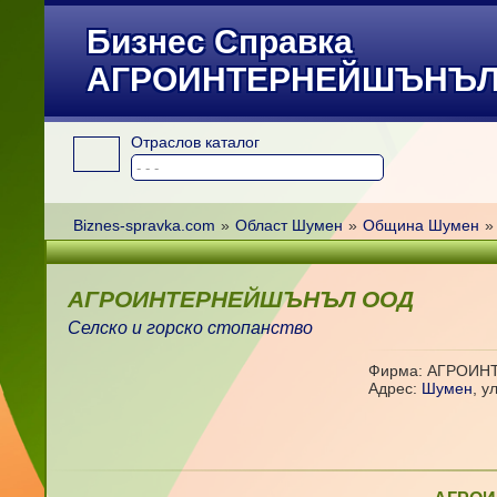
Бизнес Справка
АГРОИНТЕРНЕЙШЪНЪЛ
Отраслов каталог
Biznes-spravka.com
»
Област Шумен
»
Община Шумен
»
АГРОИНТЕРНЕЙШЪНЪЛ ООД
Селско и горско стопанство
Фирма: АГРОИ
Адрес:
Шумен
,
ул