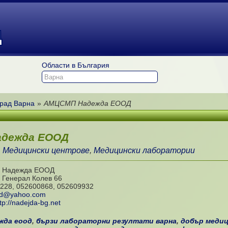
Д
Области в България
рад Варна
»
АМЦСМП Надежда ЕООД
дежда ЕООД
,
Медицински центрове
,
Медицински лаборатории
 Надежда ЕООД
. Генерал Колев 66
228, 052600868, 052609932
md@yahoo.com
tp://nadejda-bg.net
жда еоод
,
бързи лабораторни резултати варна
,
добър медиц