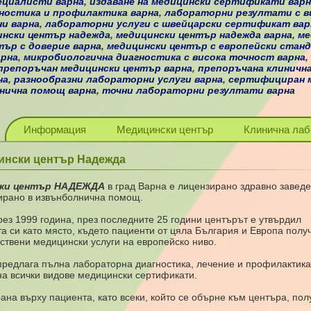
ециалисти варна
,
издаване на медицински сертификати варн
ностика и профилактика варна
,
лабораторни резултати с в
ни варна
,
лабораторни услуги с швейцарски сертификат вар
ински център надежда
,
медицински център надежда варна
,
ме
тър с доверие варна
,
медицински център с европейски стан
арна
,
микробиологична диагностика с висока точност варна
,
препоръчан медицински център варна
,
препоръчана клиничн
на
,
разнообразни лабораторни услуги варна
,
сертифициран 
нична помощ варна
,
точни лабораторни резултати варна
Информация
Медицински център
Клинична лаб
ински център Надежда
ски център НАДЕЖДА
в град Варна е лицензирано здравно заведе
ирано в извънболнична помощ.
ез 1999 година, през последните 25 години центърът е утвърдил
а си като място, където пациенти от цяла България и Европа полу
ствени медицински услуги на европейско ниво.
редлага пълна лабораторна диагностика, лечение и профилактика,
на всички видове медицински сертификати.
ана върху пациента, като всеки, който се обърне към центъра, пол