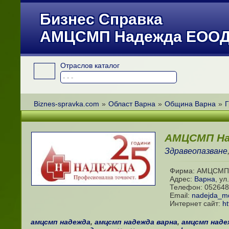
Бизнес Справка
АМЦСМП Надежда ЕОО
Отраслов каталог
Biznes-spravka.com
»
Област Варна
»
Община Варна
»
Г
АМЦСМП На
Здравеопазване
Фирма: АМЦСМП
Адрес:
Варна
,
ул
Телефон:
052648
Email:
nadejda_
Интернет сайт:
ht
амцсмп надежда
,
амцсмп надежда варна
,
амцсмп наде