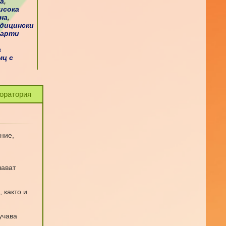
а
,
исока
на
,
дицински
дарти
а
мц с
оратория
ние,
чават
 както и
учава