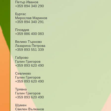
Петър Иван
+359 894 340 290
Бургас
Мирослав Маринов
+359 894 340 291
Плов
+359 886 400 083
Велико Търново
Лазарина Петр
+359 893 551 339
Габрово
Галин Григор
+359 893 620 490
Севлиево
Галин Григор
+359 893 620 490
Трявна
Галин Григор
+359 893 620 490
Шумен
Свилен Вълканов