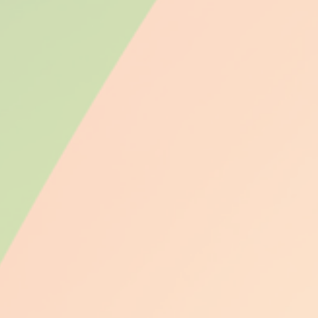
ов
див
ова
ов
ов
ов