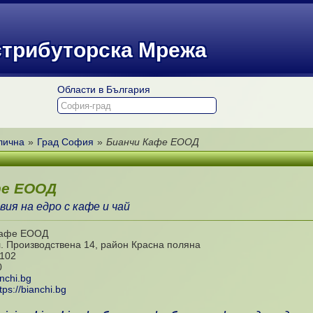
стрибуторска Мрежа
Области в България
лична
»
Град София
»
Бианчи Кафе ЕООД
фе ЕООД
вия на едро с кафе и чай
Кафе ЕООД
л. Производствена 14, район Красна поляна
102
0
nchi.bg
tps://bianchi.bg