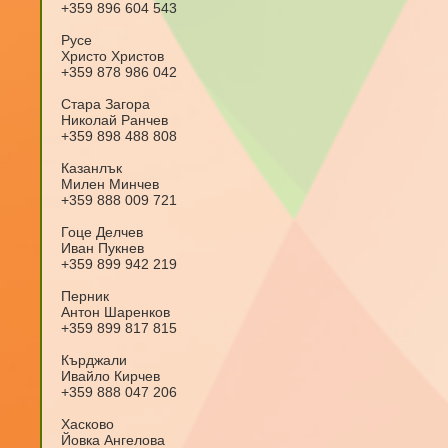
+359 896 604 543
Русе
Христо Христ
+359 878 986 042
Стара Загора
Николай Ран
+359 898 488 808
Казанлък
Милен Минч
+359 888 009 721
Гоце Делчев
Иван Пукн
+359 899 942 219
Перник
Антон Шарен
+359 899 817 815
Кърджали
Ивайло Кирчев
+359 888 047 206
Хасково
Йовка Ангелова