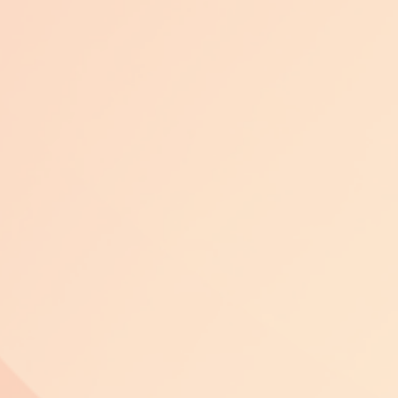
ов
чев
ев
ев
ков