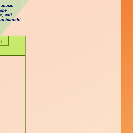
равимо
афе
е
,
най
я bianchi
а