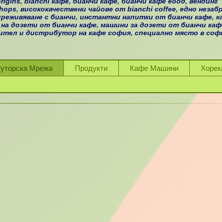
rigins
,
bianchi кафе
,
бианчи кафе
,
бианчи кафе еоод
,
вендинг
shops
,
висококачествени чайове от bianchi coffee
,
едно незаб
преживяване с бианчи
,
инстантни напитки от бианчи кафе
,
к
 на дозети от бианчи кафе
,
машини за дозети от бианчи каф
ител и дистрибутор на кафе софия
,
специално място в софи
буторска Мрежа
Продукти
Кафе Машини
Хорек