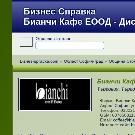
Бизнес Справка
Бианчи Кафе ЕООД - Ди
Отраслов каталог
Biznes-spravka.com
»
Област София-град
»
Община Сто
Бианчи Ка
Търговия
,
Търго
Фирма: Бианчи 
Адрес:
София
,
у
Телефон:
028221
GSM:
087868811
Email:
coffee@bia
Интернет сайт:
ht