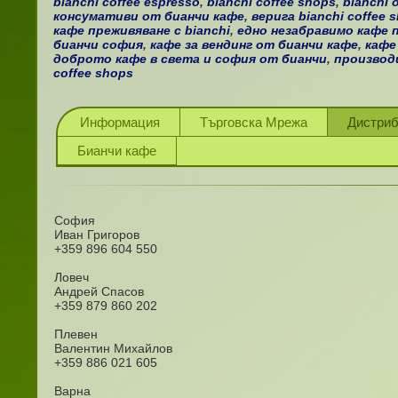
bianchi coffee espresso
,
bianchi coffee shops
,
bianchi o
консумативи от бианчи кафе
,
верига bianchi coffee 
кафе преживяване с bianchi
,
едно незабравимо кафе 
бианчи софия
,
кафе за вендинг от бианчи кафе
,
кафе
доброто кафе в света и софия от бианчи
,
производ
coffee shops
Информация
Търговска Мрежа
Дистри
Бианчи кафе
София
Иван Григоров
+359 896 604 550
Ловеч
Андрей Спасов
+359 879 860 202
Плевен
Валентин Михайлов
+359 886 021 605
Варна