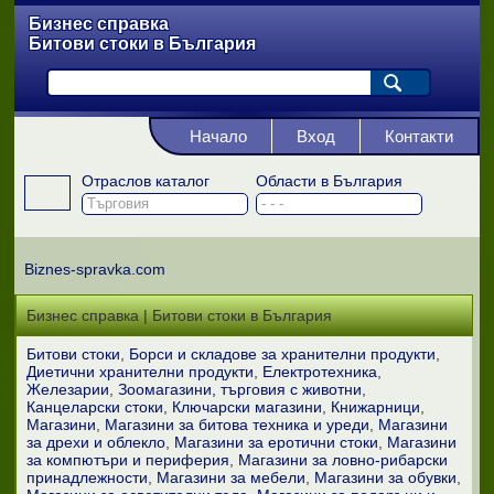
Бизнес справка
Битови стоки в България
Начало
Вход
Контакти
Отраслов каталог
Области в България
Biznes-spravka.com
Бизнес справка | Битови стоки в България
Битови стоки
Борси и складове за хранителни продукти
Диетични хранителни продукти
Електротехника
Железарии
Зоомагазини, търговия с животни
Канцеларски стоки
Ключарски магазини
Книжарници
Магазини
Магазини за битова техника и уреди
Магазини
за дрехи и облекло
Магазини за еротични стоки
Магазини
за компютъри и периферия
Магазини за ловно-рибарски
принадлежности
Магазини за мебели
Магазини за обувки