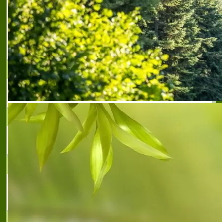
електроинсталационни материали,
кабели, осветителни тела
търговия
,
търговия
,
кабели
,
внос
,
осветление
,
електроапаратура
,
електроинсталационни
материали
,
дистрибуция
АЛМО ТРАНС ООД
Внос на перилни и почистващи препарати
ЛИНИЯ ООД
Хигиенни системи и консумативи
M&G - PAC LTD.
търговия с домашни консумативи и
промишлени стоки
МОЛ СОФИЯ