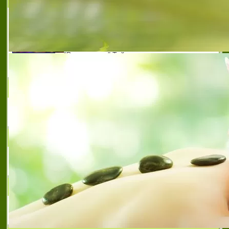
МОЛ СОФИЯ е търговски център,
намиращ се в централната част на
София, на ъгъла на бул. "Александър
Стамболийски" и ул. "Опълченска", район
"Възраждане".Той е вторият модерен
търговски център в Бълга
PETRELI
Магазинът у вас
СЕЛЕКТА ЕС
Селектирай пътя към успеха!
STEPBOL
Eлектрически одеяла