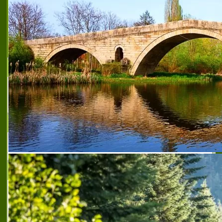
ЕМГ ООД
Представител на CONER, BETTARI за
България
TECHNO X
стоки за дома
ЯЗОН ООД
ЯЗОН ООД е създадена през 1998 година
със седалище град Варна.
Специализирана фирма, занимаваща се с
внос, търговия и дистрибуция на