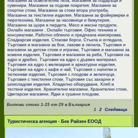
Магазини за осветителни тела
Магазини за подаръци и
сувенири
Магазини за подови покрития
Магазини за
спортни стоки
Магазини за стоки втора употреба
Магазини за текстилни изделия
Магазини за фойерверки и
пиротехника
Магазини за часовници и бижутерия
Магазини за щори и пердета
Месо и месни продукти
Онлайн магазини
Онлайн търговия
Офис техника и
консумативи
Работно облекло и предпазна екипировка
Сладкарски изделия
Стокови борси
Стъкла и огледала
Търговия и магазини за бои, лакове и лепила
Търговия и
магазини за детски стоки и играчки
Търговия и магазини за
кожени изделия
Търговия и магазини за риба
Търговия на
едро и дребно
Търговия на едро с дървен материал
Търговия на едро с железария и арматурни изделия
Търговия на едро с кафе и чай
Търговия с напитки и
тютюневи изделия
Търговия с плодове и зеленчуци
Търговия с текстилни стоки
Търговия със захарни и
шоколадови изделия
Хладилно оборудване
Хляб и
тестени изделия
Хранителни магазини
Хранителни стоки
Цветарски магазини
Ядки и сушени плодове
Битови стоки
1-15
от
29
в България
1
2
Следваща
Туристическа агенция - Бек Райзен ЕООД