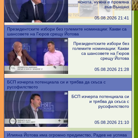
яснота, нужна е промяна
във Външно
05.08.2026 21:41
Президентските избори без големите номинации: Какви са
шансовете на Гюров срещу Йотова
Президентските избори без
големите номинации: Какви
са шансовете на Гюров
срещу Йотова
05.08.2026 21:28
БСП изчерпа потенциала си и трябва да скъса с
русофилството
БСП изчерпа потенциала си
и трябва да скъса с
русофилството
05.08.2026 21:10
Илияна Йотова има огромно предимство, Радев не успява