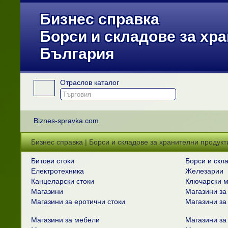
Бизнес справка
Борси и складове за хр
България
Отраслов каталог
Biznes-spravka.com
Бизнес справка | Борси и складове за хранителни продукт
Битови стоки
Борси и скл
Електротехника
Железарии
Канцеларски стоки
Ключарски м
Магазини
Магазини за
Магазини за еротични стоки
Магазини за
Магазини за мебели
Магазини за