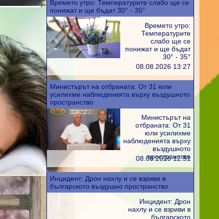
Времето утро: Температурите слабо ще се
понижат и ще бъдат 30° - 35°
Времето утро:
Температурите
слабо ще се
понижат и ще бъдат
30° - 35°
08.08.2026 13:27
Министърът на отбраната: От 31 юли
усилихме наблюденията върху въздушното
пространство
Министърът на
отбраната: От 31
юли усилихме
наблюденията върху
въздушното
пространство
08.08.2026 12:51
Инцидент: Дрон нахлу и се взриви в
българското въздушно пространство
Инцидент: Дрон
нахлу и се взриви в
българското