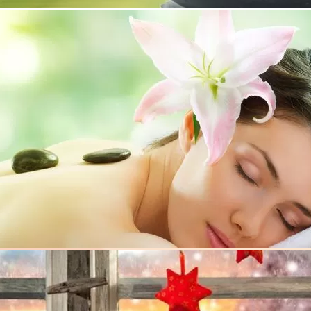
2г. в гр. Карлово. Двадесет години тя е на българския
ли от различни браншове на хранително-вкусовата и