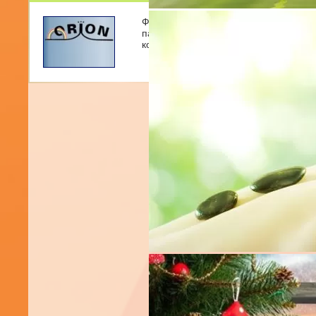
Фирма ОРИОН ВМ е основана през 199
пазар и работи с фирми производите
козметична промишленост