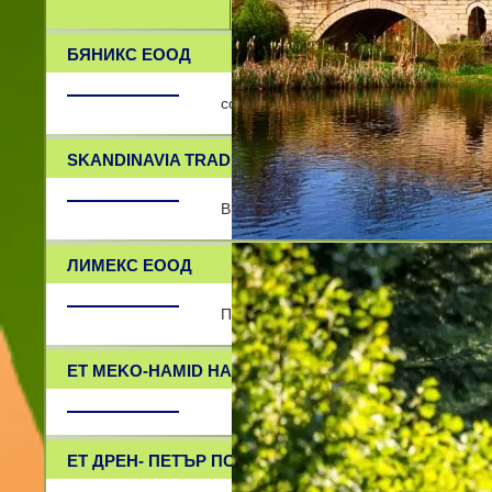
БЯНИКС ЕООД
сол,пакетиране,търговия на едро
SKANDINAVIA TRADING LTD.
Внос - Износ
ЛИМЕКС ЕООД
Партньор за цял живот!
ET MEKO-HAMID HAMDI
ЕТ ДРЕН- ПЕТЪР ПОПОВ