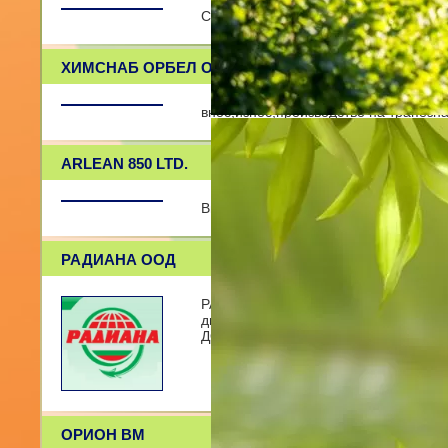
Суровини за хлебопроизводство и сл
ХИМСНАБ ОРБЕЛ ООД
внос,износ,производство на трапезна
ARLEAN 850 LTD.
Внос на немски хранителни добавки.
РАДИАНА ООД
РАДИАНА ООД е дружетво, основано п
дистрибутивна мрежа в целият Пло
ДОСТАВКА на огромно разн
ОРИОН ВМ