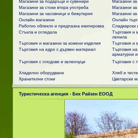
Магазини за подаръци и сувенири
Магазини за
Магазини за стоки втора употреба
Магазини за
Магазини за часовници и бижутерия
Магазини за
Онлайн магазини
Онлайн търг
Работно облекло и предпазна екипировка
Сладкарски 
Стъкла и огледала
Търговия и м
лепила
Търговия и магазини за кожени изделия
Търговия и 
Търговия на едро с дървен материал
Търговия на
арматурни и
Търговия с плодове и зеленчуци
Търговия с т
Хладилно оборудване
Хляб и тест
Хранителни стоки
Цветарски м
Туристическа агенция - Бек Райзен ЕООД