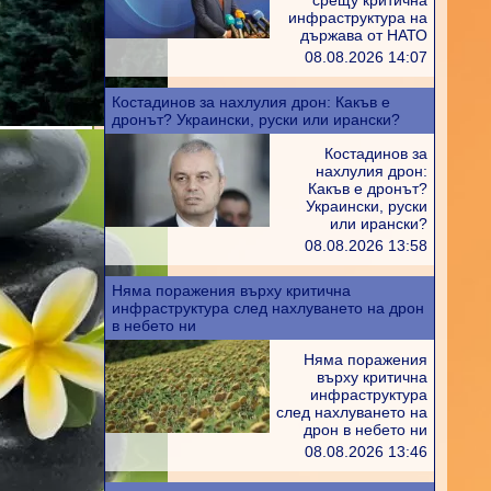
срещу критична
инфраструктура на
държава от НАТО
08.08.2026 14:07
Костадинов за нахлулия дрон: Какъв е
дронът? Украински, руски или ирански?
Костадинов за
нахлулия дрон:
Какъв е дронът?
Украински, руски
или ирански?
08.08.2026 13:58
Няма поражения върху критична
инфраструктура след нахлуването на дрон
в небето ни
Няма поражения
върху критична
инфраструктура
след нахлуването на
дрон в небето ни
08.08.2026 13:46