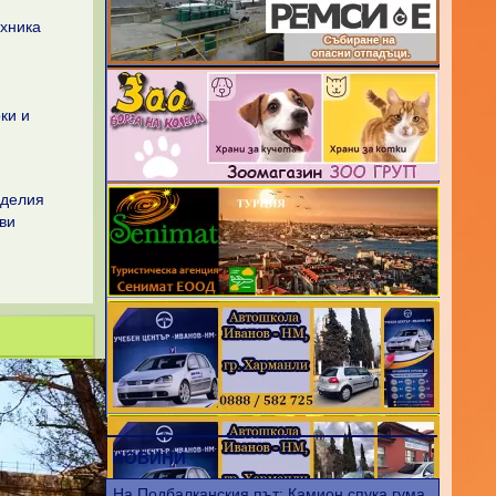
хника
ки и
зделия
ви
НОВИНИ
На Подбалканския път: Камион спука гума