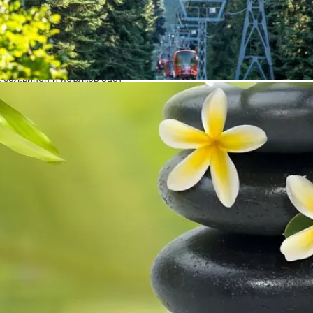
адкарство
 сол,винен и ябълков оцет
рез 2002 година. Разполога с изключително добре развита
вдивски ройон. Предлагаме Ви ежедневна БЕЗПЛАТНА