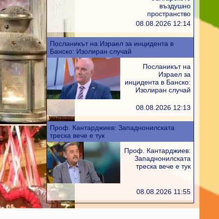
въздушно
пространство
08.08.2026 12:14
Посланикът на Израел за инцидента в
Банско: Изолиран случай
Посланикът на
Израел за
инцидента в Банско:
Изолиран случай
08.08.2026 12:13
Проф. Кантарджиев: Западнонилската
треска вече е тук
Проф. Кантарджиев:
Западнонилската
треска вече е тук
08.08.2026 11:55