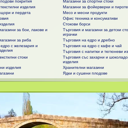
 подови покрития
Магазини за спортни стоки
 текстилни изделия
Магазини за фойерверки и пироте
 щори и пердета
Месо и месни продукти
овия
Офис техника и консумативи
изделия
Стокови борси
агазини за бои, лакове и
Търговия и магазини за детски сто
играчки
магазини за риба
Търговия на едро и дребно
 едро с железария и
Търговия на едро с кафе и чай
зделия
Търговия с напитки и тютюневи и
екстилни стоки
Търговия със захарни и шоколадо
изделия
ени изделия
Хранителни магазини
агазини
Ядки и сушени плодове