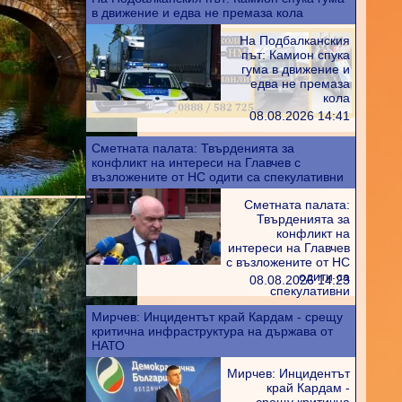
в движение и едва не премаза кола
На Подбалканския
път: Камион спука
гума в движение и
едва не премаза
кола
08.08.2026 14:41
Сметната палата: Твърденията за
конфликт на интереси на Главчев с
възложените от НС одити са спекулативни
Сметната палата:
Твърденията за
конфликт на
интереси на Главчев
с възложените от НС
одити са
08.08.2026 14:23
спекулативни
Мирчев: Инцидентът край Кардам - срещу
критична инфраструктура на държава от
НАТО
Мирчев: Инцидентът
край Кардам -