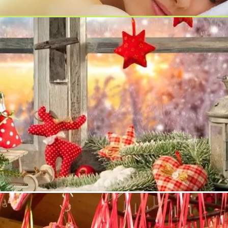
ject!
з 1997 година, с основен предмет на дейност геодезия,
ки дейности, дейности по КВС Силистра, КВС Ситово, КВС
о дружество, създадено през 1993 година, с предмет на
 и специализирани карти, геодезически дейности в