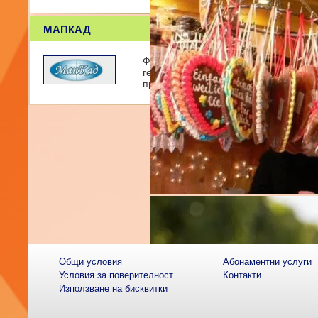
МАПКАД
Фирма МАПКАД ЕООД е основана с ос
геодезически работи. Екипът на фирм
професионален опит
Общи условия
Абонаментни услуги
Условия за поверителност
Контакти
Използване на бисквитки