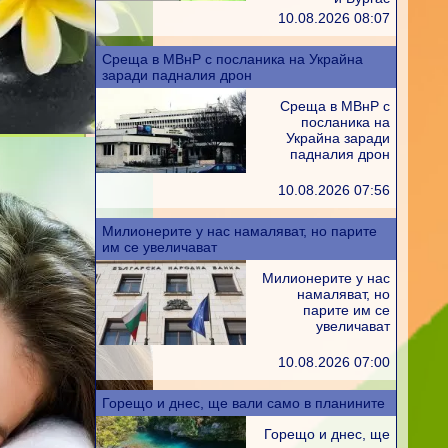
10.08.2026 08:07
Среща в МВнР с посланика на Украйна
заради падналия дрон
Среща в МВнР с
посланика на
Украйна заради
падналия дрон
10.08.2026 07:56
Милионерите у нас намаляват, но парите
им се увеличават
Милионерите у нас
намаляват, но
парите им се
увеличават
10.08.2026 07:00
Горещо и днес, ще вали само в планините
Горещо и днес, ще