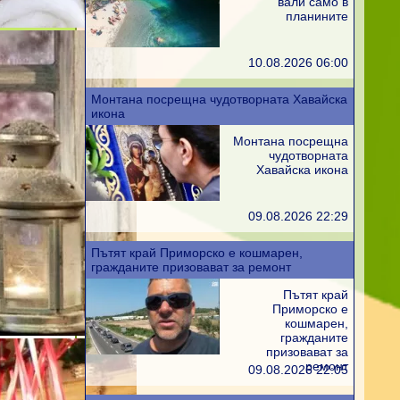
вали само в
планините
10.08.2026 06:00
Монтана посрещна чудотворната Хавайска
икона
Монтана посрещна
чудотворната
Хавайска икона
09.08.2026 22:29
Пътят край Приморско е кошмарен,
гражданите призовават за ремонт
Пътят край
Приморско е
кошмарен,
гражданите
призовават за
ремонт
09.08.2026 22:05