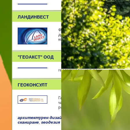
ЛАНДИНВЕСТ
Фирма Ландинвест ЕООД е е динами
дейности в: инвестиционното проект
комасацио
"ГЕОАКСТ" ООД
геодезически услуги
ГЕОКОНСУЛТ
Геоконсулт ООД е създадена през 19
частни геодезически фирми, създаде
работеща в о
архитектурен дизайн
,
архитектурен дизайн
,
кадас
сканиране
,
геодезия