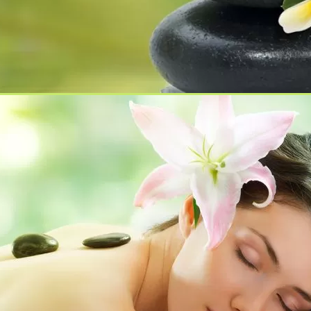
зия. Основна дейност на фирмата са геодезическите
езическа на инвестиционните проекти за изграждането на
1990 година и е специализирана в областта на
S и геоинформационните услуги, инструменти и
ата е пр