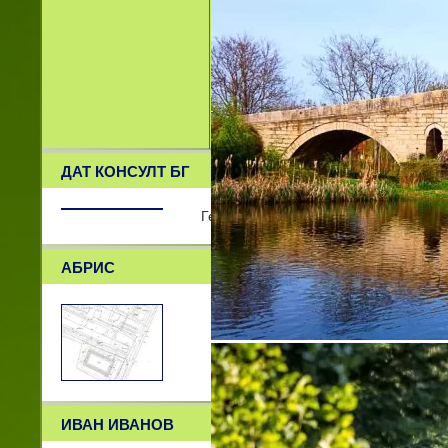
ДАТ КОНСУЛТ БГ
Геодезия, Кадастър, Проектиране
АБРИС
ИВАН ИВАНОВ