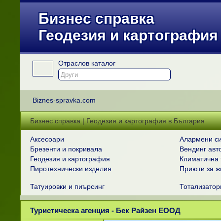
Бизнес справка
Геодезия и картография
Отраслов каталог
Biznes-spravka.com
Бизнес справка | Геодезия и картография в България
Аксесоари
Алармени с
Брезенти и покривала
Вендинг авт
Геодезия и картография
Климатична 
Пиротехнически изделия
Приюти за ж
Татуировки и пиърсинг
Тотализатор
Туристическа агенция - Бек Райзен ЕООД