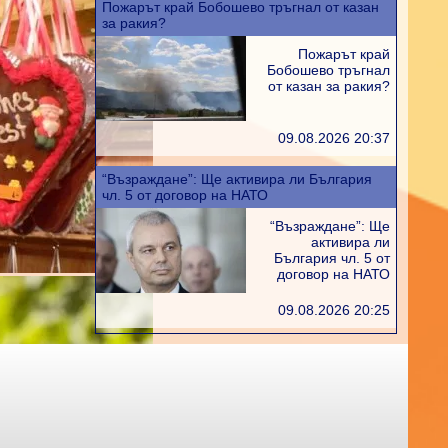
Пожарът край Бобошево тръгнал от казан
за ракия?
Пожарът край
Бобошево тръгнал
от казан за ракия?
09.08.2026 20:37
“Възраждане”: Ще активира ли България
чл. 5 от договор на НАТО
“Възраждане”: Ще
активира ли
България чл. 5 от
договор на НАТО
09.08.2026 20:25