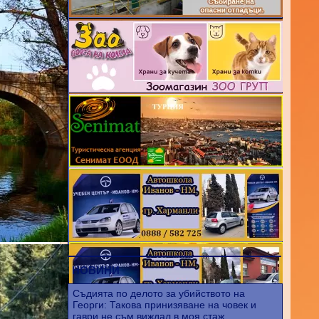
НОВИНИ
Съдията по делото за убийството на
Георги: Такова принизяване на човек и
гаври не съм виждал в моя стаж