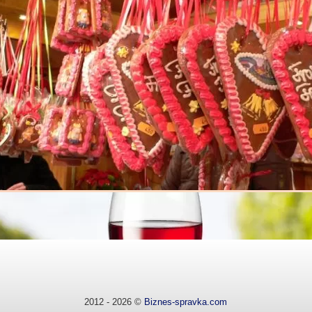
новен предмет на дейност извършване на всички видове
ата се състои от геодезисти инженери и техници с богат
2012 - 2026 ©
Biznes-spravka.com