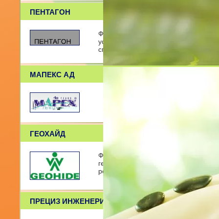
ПЕНТАГОН
Фирма ПЕНТАГОН е агенция по геоде
услуги и изработването на част Геод
сгради и съоръжения. Агенци
МАПЕКС АД
ГЕОХАЙД
Фирма Геохайд ООД е основана през 
геодезическите, хидрографските, GP
решения.Основната дейност на фирм
ПРЕЦИЗ ИНЖЕНЕРИНГ