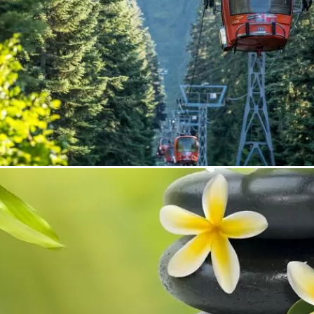
чно развиващо се дружество извършващо геодезически
иране и строителството; кадастрални, регулационни и
92 година със седалище град София. Една от първите
ни в България. Фирма с над двадесетгодишен опит,
тър
,
дистанционно изследване и фотограметрия
,
комасация