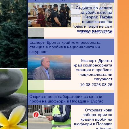
Съдията по делото
за убийството на
Георги: Такова
принизяване на
човек и гаври не съм
виждал в моя стаж
10.08.2026 08:58
Експерт: Дронът край компресорната
станция е пробив в националната ни
сигурност
Експерт: Дронът
край компресорната
станция е пробив в
националната ни
сигурност
10.08.2026 08:26
Откриват нови лаборатории за кръвни
проби на шофьори в Пловдив и Бургас
Откриват нови
лаборатории за
,
лазерно
кръвни проби на
шофьори в Пловдив
и Бургас