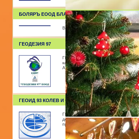
БОЛЯРЪ ЕООД БЛАГОУСТРОЙСТВО
Вашата мечтана цел! Your Desired Ob
ГЕОДЕЗИЯ 97
ГЕОДЕЗИЯ 97 е фирма, създадена пре
кадастър и всички други геодезичес
Алфатар, КВС Кайнардж
ГЕОИД 93 КОЛЕВ И СИЕ
ГЕОИД 93 КОЛЕВ И СИЕ е събирателн
дейност изработване на кадастрални
проектирането и строителство