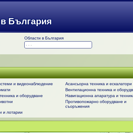
 в България
Области в България
истеми и видеонаблюдение
Асансьорна техника и ескалатори
омати
Вентилационна техника и оборуд
техника и оборудване
Навигационна апаратура и техник
ивотни
Противопожарно оборудване и
съоръжения
и и лотарии