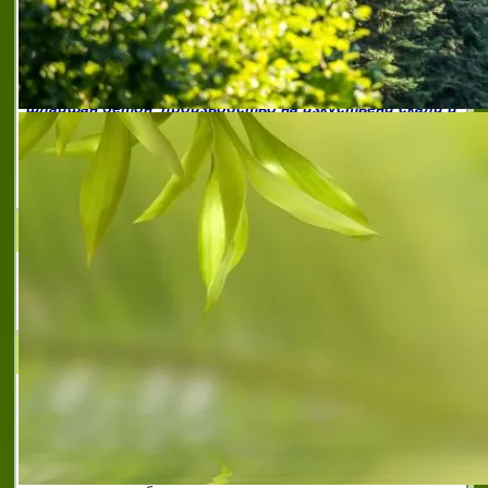
препоръчана фирма за изработка на шампован
бетон
,
препоръчана фирма за интериор на
заведения
,
препоръчана фирма за интериор на
хотели
,
препоръчана фирма за пердашен бетон
,
препоръчана фирма за шлайфан бетон
,
производител на пердашен бетон
,
производител на
шлайфан бетон
,
производство на изкуствени скали и
камъни
,
производство на пердашен бетон
,
рим рок
българия
,
рим рок българия еоод
,
рим рок българия
софия
,
фирма изработваща изкуствени камъни
софия
,
фирма изработваща изкуствени скали софия
РИФ ООД
Добив и оброботка на скално-облицовачни
материали
ВАРОВИК КРЕМЕНА
ВАРОВИК КРЕМЕНА е фирма, която
извършва каменоделски услуги. Като
директен производител тя изработва за
Вас следните изделия от камък: колони,
балустри, стъпала, подпрозорци, камини,