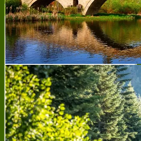
Рим - Рок България
Фирма РИМ-РОК България е дружество,
управлявано и представлявано от
Магдалена Гоцева.Седалището на
фирмата е в гр. София, ул. Бойчо Бойчев
№37. Дружеството разполага с
производствена база, намираща с
изработване на вертикален щампован бетон
,
изработване на вертикален щампован бетон
,
изработване на хоризонтален щампован бетон
,
изработка на изкуствени скали и камъни софия
,
интериор и екстериор на градини софия
,
интериор и
екстериор на заведения софия
,
интериор и
екстериор на спа центрове софия
,
интериор и
екстериор на фонтани софия
,
качествена изработка
на изкуствени скали
,
качествено производство на
шлайфан бетон
,
препоръчана фирма за екстериор на
заведения
,
препоръчана фирма за екстериор на
хотели
,
препоръчана фирма за изкуствени скали
,
препоръчана фирма за изработка на водопади
,
препоръчана фирма за изработка на пещери
,
препоръчана фирма за изработка на скали
,
препоръчана фирма за изработка на шадравани
,