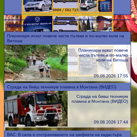
НОВИНИ
Планинари искат повече чисти пътеки и по-малко коли на
Витоша
Планинари искат повече
чисти пътеки и по-малко
коли на Витоша
09.08.2026 17:55
Сграда на бивш техникум пламна в Монтана (ВИДЕО)
Сграда на бивш техникум
пламна в Монтана (ВИДЕО)
09.08.2026 17:44
ВАС: В сила е отстраняването на шефката на кадастъра