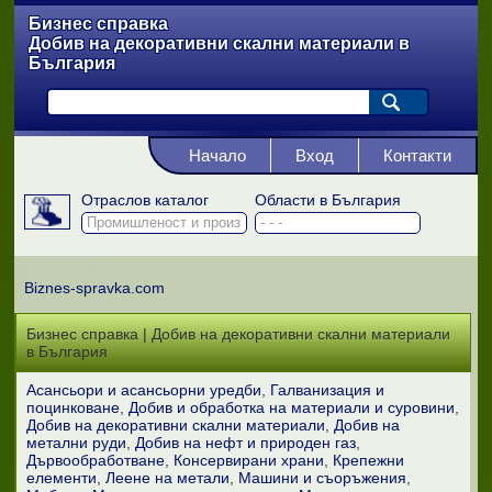
Бизнес справка
Добив на декоративни скални материали в
България
Начало
Вход
Контакти
Отраслов каталог
Области в България
Biznes-spravka.com
Бизнес справка | Добив на декоративни скални материали
в България
Асансьори и асансьорни уредби
Галванизация и
поцинковане
Добив и обработка на материали и суровини
Добив на декоративни скални материали
Добив на
метални руди
Добив на нефт и природен газ
Дървообработване
Консервирани храни
Крепежни
елементи
Леене на метали
Машини и съоръжения