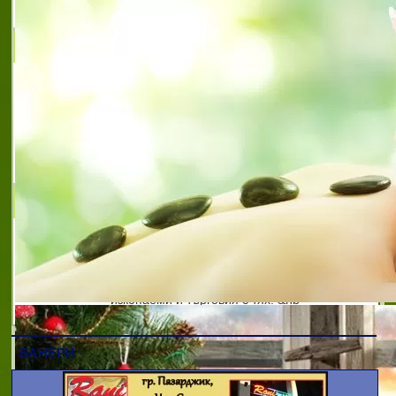
облицов
ПИРИН МРАМОР АД
Фирма ПИРИН МРАМОР АД се занимава с
добив, рязане и обработване на мрамор,
гранит и други скални материали.
Фирмата разполага с три кариери за
добив и цехове за обработка на мрамор и
гранит. Це
БУМАР
Фирма Бумар АД е частна компания,
създадена през 1997 г. с основен предмет
на дейност - добив и преработка на
скално-облицовъчни материали, нерудни
изкопаеми и търговия с тях. &nb
БАНЕРИ