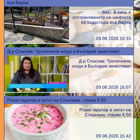
във Варна
ВАС: В сила е
отстраняването на шефката
на кадастъра във Варна
09.08.2026 16:33
Д-р Спасова: Тропичните нощи в България зачестяват
Д-р Спасова: Тропичните
нощи в България зачестяват
09.08.2026 16:07
Розов таратор е хитът на Слънчака, струва 6,50
Розов таратор е хитът на
Слънчака, струва 6,50
09.08.2026 15:42