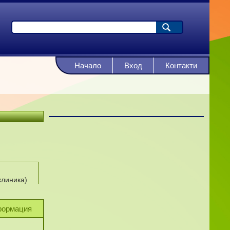
Начало
Вход
Контакти
клиника)
ормация