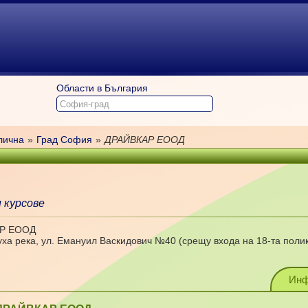
Области в България
лична
»
Град София
»
ДРАЙВКАР ЕООД
 курсове
АР ЕООД
уха река, ул. Емануил Васкидович №40 (срещу входа на 18-та поли
Инф