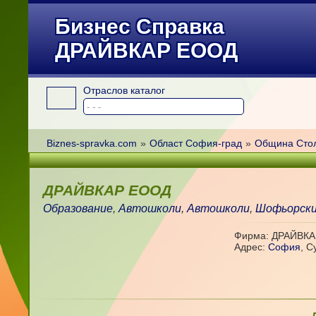
Бизнес Справка
ДРАЙВКАР ЕООД
Отраслов каталог
Biznes-spravka.com
»
Област София-град
»
Община Сто
ДРАЙВКАР ЕООД
Образование
,
Автошколи
,
Автошколи
,
Шофьорски
Фирма: ДРАЙВК
Адрес:
София
,
С