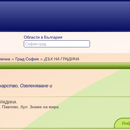
Области в България
лична
»
Град София
»
ДЪХ НА ГРАДИНА
инарство
,
Озеленяване и
ГРАДИНА
в. Павлово, бул. Знаме на мира
Инф