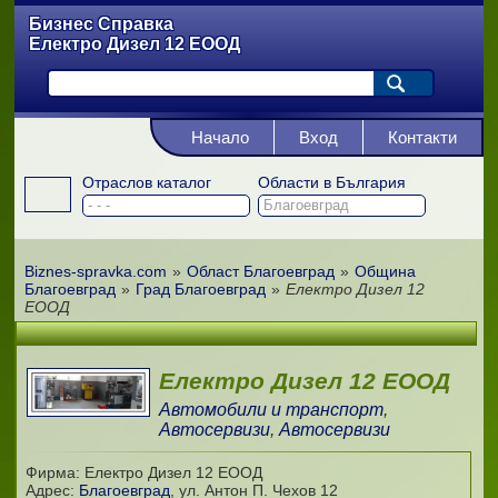
Бизнес Справка
Електро Дизел 12 ЕООД
Начало
Вход
Контакти
Отраслов каталог
Области в България
Biznes-spravka.com
»
Област Благоевград
»
Община
Благоевград
»
Град Благоевград
»
Електро Дизел 12
ЕООД
Електро Дизел 12 ЕООД
Автомобили и транспорт
,
Автосервизи
,
Автосервизи
Фирма: Електро Дизел 12 ЕООД
Адрес:
Благоевград
,
ул. Антон П. Чехов 12