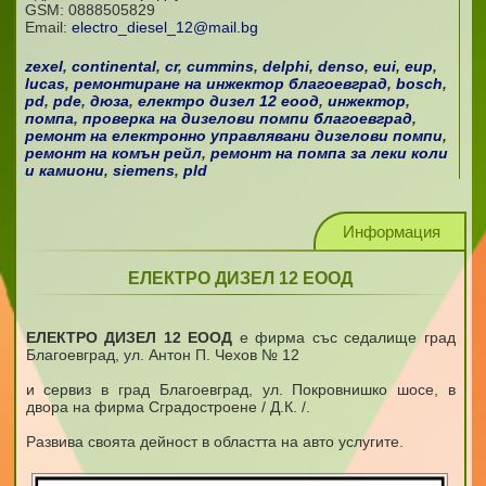
GSM:
0888505829
Email:
electro_diesel_12@mail.bg
zexel
,
continental
,
cr
,
cummins
,
delphi
,
denso
,
eui
,
eup
,
lucas
,
ремонтиране на инжектор благоевград
,
bosch
,
pd
,
pde
,
дюза
,
електро дизел 12 еоод
,
инжектор
,
помпа
,
проверка на дизелови помпи благоевград
,
ремонт на електронно управлявани дизелови помпи
,
ремонт на комън рейл
,
ремонт на помпа за леки коли
и камиони
,
siemens
,
pld
Информация
ЕЛЕКТРО ДИЗЕЛ 12 ЕООД
ЕЛЕКТРО ДИЗЕЛ 12 ЕООД
е фирма със седалище град
Благоевград, ул. Антон П. Чехов
№
12
и сервиз в град Благоевград, ул. Покровнишко шосе, в
двора на фирма Сградостроене / Д.К. /.
Развива своята дейност в областта на авто услугите.