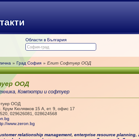
такти
Области в България
лична
»
Град София
»
Елит Софтуер ООД
уер ООД
ехника
,
Компютри и софтуер
фтуер ООД
. Крум Кюлявков 15 А, ет. 9, офис 17
520, 029626081, 028624568
on.bg
ttp://www.zeron.bg
ustomer relationship management
,
enterprise resource planning
,