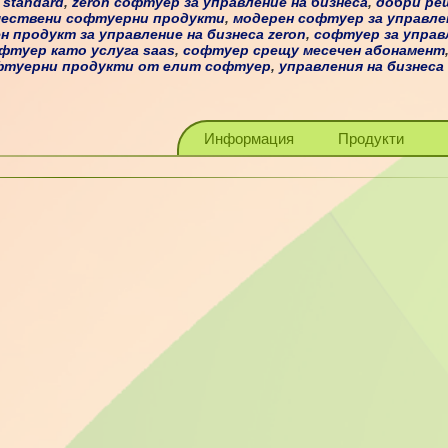
 standard
,
zeron софтуер за управление на бизнеса
,
добри ре
чествени софтуерни продукти
,
модерен софтуер за управле
н продукт за управление на бизнеса zeron
,
софтуер за управ
фтуер като услуга saas
,
софтуер срещу месечен абонамент
фтуерни продукти от елит софтуер
,
управления на бизнеса 
Информация
Продукти