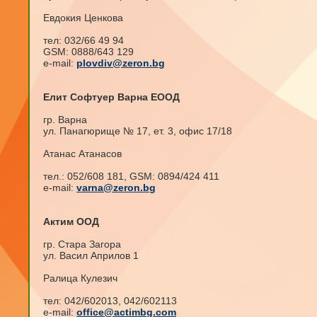
Евдокия Ценкова
тел: 032/66 49 94
GSM: 0888/643 129
e-mail:
plovdiv@zeron.bg
Елит Софтуер Варна ЕООД
гр. Варна
ул. Панагюрище № 17, ет. 3, офис 17/18
Атанас Атанасов
тел.: 052/608 181, GSM: 0894/424 411
e-mail:
varna@zeron.bg
Актим ООД
гр. Стара Загора
ул. Васил Априлов 1
Ралица Кулезич
тел: 042/602013, 042/602113
e-mail:
office@actimbg.com