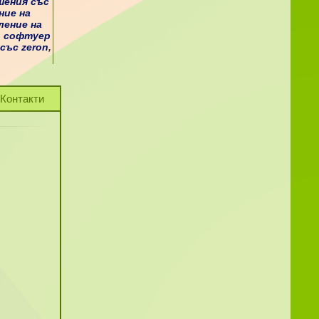
шения със
ние на
ление на
,
софтуер
със zeron
,
Контакти