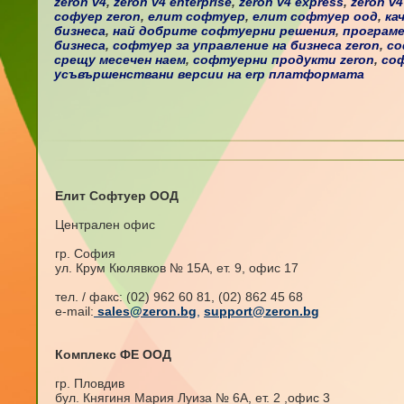
zeron v4
,
zeron v4 enterprise
,
zeron v4 express
,
zeron v4
софуер zeron
,
елит софтуер
,
елит софтуер оод
,
ка
бизнеса
,
най добрите софтуерни решения
,
програме
бизнеса
,
софтуер за управление на бизнеса zeron
,
со
срещу месечен наем
,
софтуерни продукти zeron
,
со
усъвършенствани версии на erp платформата
Елит Софтуер ООД
Централен офис
гр. София
ул. Крум Кюлявков № 15А, ет. 9, офис 17
тел. / факс: (02) 962 60 81, (02) 862 45 68
e-mail:
sales@zeron.bg
,
support@zeron.bg
Комплекс ФЕ ООД
гр. Пловдив
бул. Княгиня Мария Луиза № 6А, ет. 2 ,офис 3