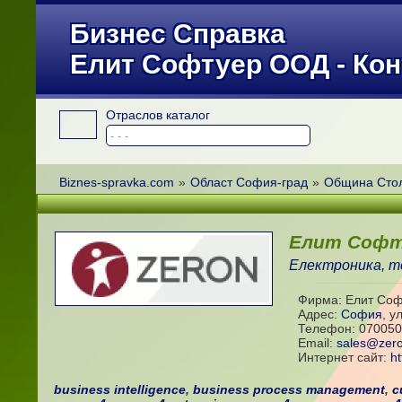
Бизнес Справка
Елит Софтуер ООД - Кон
Отраслов каталог
Biznes-spravka.com
»
Област София-град
»
Община Сто
Елит Софт
Електроника, т
Фирма: Елит Со
Адрес:
София
,
ул
Телефон:
070050
Email:
sales@zer
Интернет сайт:
h
business intelligence
,
business process management
,
c