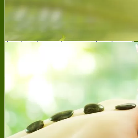
ресторант при майстор неджо
,
предпочитан
ресторант с турска кухня
,
предпочитан турски
ресторант магистрала тракия
,
препоръчан
ресторант при майстор неджо
,
препоръчан
ресторант с турска кухня
,
препоръчан турски
ресторант магистрала тракия
,
при майстор неджо
магистрала тракия
,
ресторант при майстор неджо
,
ресторант при майстор неджо магистрала тракия
,
ресторант при майстор неджо на
автомагистралата
,
ресторант с турска кухня на
магистрала тракия
,
ресторант с турската кухня
магистрала тракия
,
турска кухня автомагистрала
тракия
,
турски ресторант на автомагистрала
тракия
Кафе - сладкарница Фаворит
КАФЕ - СЛАДКАРНИЦА ФАВОРИТ се
намира в град Ловеч, ул. Цар
Освободител № 57. Едно уютно място за
развлечения и среща с приятели, приятна
обстановка и изискано обслужване. Тук
може да опитате
рула
,
рула
,
кафе сладкарница квалите ловеч
,