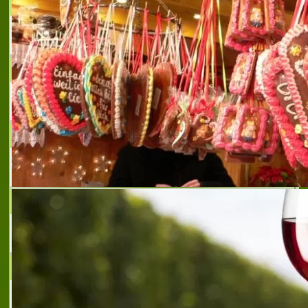
ЛУКС КЕТЪРИНГ
Кетъринг за Вашето парти
КРИСИ - КЕТЪРИНГ
Парти-сървис
ИВАНОВИ-ФЕМИЛИ ЕООД
ЦЕНИ БЕЗ КОНКУРЕНЦИЯ
PERFECTO
Bar "Perfecto" - Varna
РИБЕН РЕСТОРАНТ
риби и рибни деликатеси