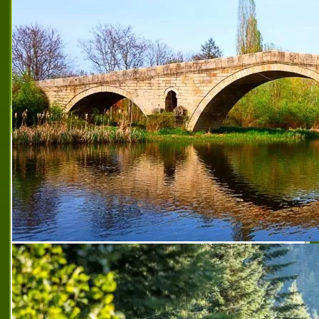
Ресторант Рони - бар и грил
Рони Фууд е компания със седалище град
Пазарджик. Семейна фирма, която е
отдадена на своите клиенти и умело се е
утвърдила като лидер в областта на
ресторантьорството и обществ
roni bar i grill
,
roni bar i grill
,
добър ресторант в
пазарджик
,
кетъринг рони пазарджик
,
поръчка на
храна за вкъщи пазарджик
,
поръчка на храна за офиса
пазарджик
,
предпочитан бар и грил ресторант в
пазарджик
,
препоръчан ресторант в пазарджик
,
препоръчан ресторант за поводи в пазарджик
,
препоръчан ресторант за събития в пазарджик
,
препоръчан ресторант с бар и грил в пазарджик
,
препоръчани кетъринг услуги пазарджик
,