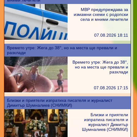
мними лечители
МВР предупреждава за
измамни схеми с родопски
села и мними лечители
07.08.2026 18:11
Времето утре: Жега до 38°, но на места ще превали и
разхлади
Времето утре: Жега до 38°,
но на места ще превали и
разхлади
07.08.2026 17:15
Близки и приятели изпратиха писателя и журналист
Димитър Шумналиев (СНИМКИ)
Близки и приятели
изпратиха писателя и
журналист Димитър
Шумналиев (СНИМКИ)