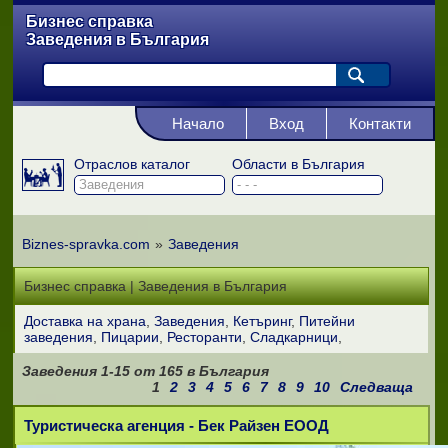
Бизнес справка
Заведения в България
Начало
Вход
Контакти
Отраслов каталог
Области в България
Biznes-spravka.com
»
Заведения
Бизнес справка | Заведения в България
Доставка на храна
Заведения
Кетъринг
Питейни
заведения
Пицарии
Ресторанти
Сладкарници
Заведения
1-15
от
165
в България
1
2
3
4
5
6
7
8
9
10
Следваща
Туристическа агенция - Бек Райзен ЕООД