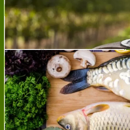
ПИЦАРИЯ АН МАРИ
ПИЦАРИЯ АН МАРИ предлага на своите
гости изискан вкус, удобство и невероятно
приятна обстановка, коректен персонал и
професионално обслужване, с което се
отличава от останалите заведения.Това е
подх
РЕСТОРАНТ ТЕОДОРОС
Ресторант Теодорос - Плевен
СНЕК-БАР АКТИНИДИА
Снек-бар Актинидиа, гр. Любимец
РЕЙСИНГ-2000 ЕООД