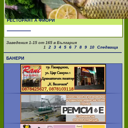
Barmagazin: Оборудване за бар хотел и
ресторант
РЕСТОРАНТ А ФИОРИ
Заведения
1-15
от
165
в България
1
2
3
4
5
6
7
8
9
10
Следваща
БАНЕРИ