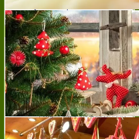
сладкарски и захарни изделия
,
производство и
доставка на сладкарски изделия
,
вкусни изкушения
,
торти
,
сладкарска къща фаворит ловеч
,
кремове
,
кафе сладкарница фаворит ловеч
АСТИФУД ЕООД
Фирма АСТИФУД ЕООД се занимава с
кетъринг и ресторантьорство.
Дългогодишният ни опит в
ресторантьорството и кетъринг услугите
ни помага в организирането на всяко едно
мероприятие. Ние приемаме
РЕСТОРАНТ РИБАРСКА СРЕЩА
ХОТЕЛ РЕСТОРАНТ РИБАРСКА СРЕЩА е
разположен в сърцето на Западното
Лудогорие гр. Кубрат. Комплексът е със
утвърдени традиции, предлага уют и стил,
съчетани с великолепна кухня и отлично
обслужва