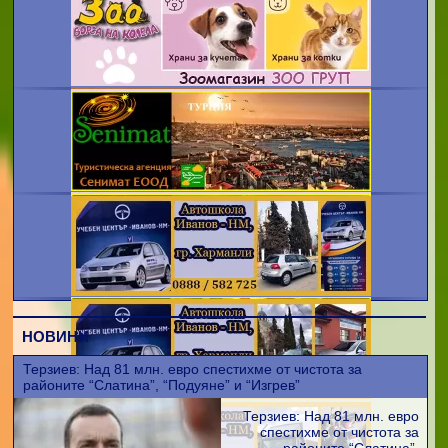
НОВИНИ
Терзиев: Над 81 млн. евро спестихме от чистота за
районите “Слатина”, “Подуяне” и “Изгрев”
Терзиев: Над 81 млн. евро
спестихме от чистота за