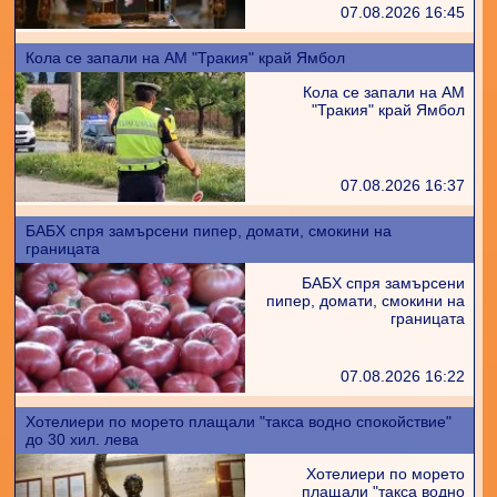
07.08.2026 16:45
Кола се запали на АМ "Тракия" край Ямбол
Кола се запали на АМ
"Тракия" край Ямбол
07.08.2026 16:37
БАБХ спря замърсени пипер, домати, смокини на
границата
БАБХ спря замърсени
пипер, домати, смокини на
границата
07.08.2026 16:22
Хотелиери по морето плащали "такса водно спокойствие"
до 30 хил. лева
Хотелиери по морето
плащали "такса водно