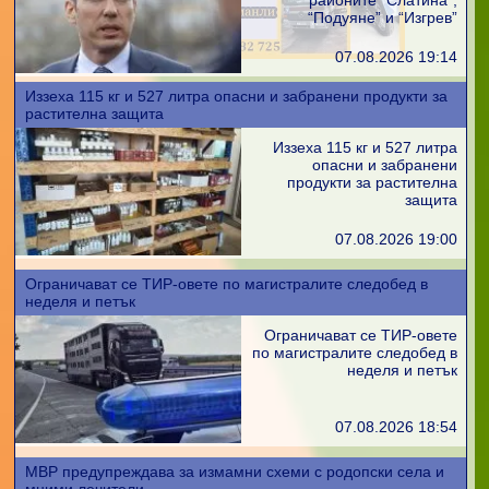
районите “Слатина”,
“Подуяне” и “Изгрев”
07.08.2026 19:14
Иззеха 115 кг и 527 литра опасни и забранени продукти за
растителна защита
Иззеха 115 кг и 527 литра
опасни и забранени
продукти за растителна
защита
07.08.2026 19:00
Ограничават се ТИР-овете по магистралите следобед в
неделя и петък
Ограничават се ТИР-овете
по магистралите следобед в
неделя и петък
07.08.2026 18:54
МВР предупреждава за измамни схеми с родопски села и