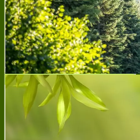
препоръчано заведение в центъра на пазарджик
,
ресторант за кръщенета пазарджик
,
ресторант за
рожден ден пазарджик
,
ресторант за сватби
пазарджик
,
ресторант за семейни тържества
пазарджик
,
ресторант за специални събития в
пазарджик
,
ресторант подходящ за сватби
пазарджик
,
ресторант рони бар и грил
,
ресторант
рони бар и грил пазарджик
,
ресторант рони
пазарджик
,
ресторант с добро обслужване в
пазарджик
,
ресторант с разнообразно обедно меню
пазарджик
,
рони бар и грил пазарджик
,
рони бар и
грил театъра пазарджик
,
рони кетъринг пазарджик
,
фирма за качествени кетъринг услуги пазарджик
Ресторант при майстор Неджо
Турски ресторант "При майстор Неджо" е
едно прекрасно и уютно местенце за
любителите на вкусната и разнообразна
храна. Отварил врати, за да посрещне
своите гости и им предложи уют, топлина,
вкусни турски ястия на магистрала тракия
,
вкусни
турски ястия на магистрала тракия
,
добър
ресторант на магистрала тракия
,
заведение с
турска кухня на магистрала тракия
,
предпочитан