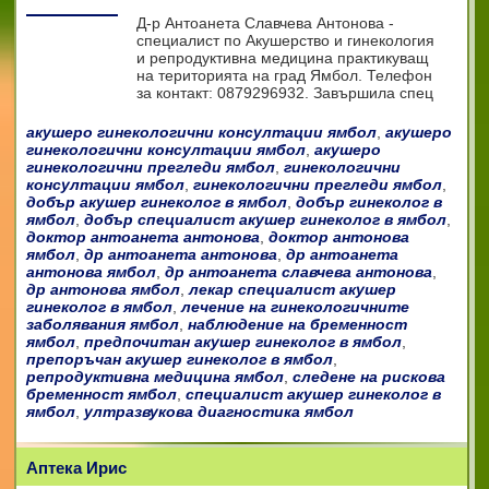
Д-р Антоанета Славчева Антонова -
специалист по Акушерство и гинекология
и репродуктивна медицина практикуващ
на територията на град Ямбол. Телефон
за контакт: 0879296932. Завършила спец
акушеро гинекологични консултации ямбол
,
акушеро
гинекологични консултации ямбол
,
акушеро
гинекологични прегледи ямбол
,
гинекологични
консултации ямбол
,
гинекологични прегледи ямбол
,
добър акушер гинеколог в ямбол
,
добър гинеколог в
ямбол
,
добър специалист акушер гинеколог в ямбол
,
доктор антоанета антонова
,
доктор антонова
ямбол
,
др антоанета антонова
,
др антоанета
антонова ямбол
,
др антоанета славчева антонова
,
др антонова ямбол
,
лекар специалист акушер
гинеколог в ямбол
,
лечение на гинекологичните
заболявания ямбол
,
наблюдение на бременност
ямбол
,
предпочитан акушер гинеколог в ямбол
,
препоръчан акушер гинеколог в ямбол
,
репродуктивна медицина ямбол
,
следене на рискова
бременност ямбол
,
специалист акушер гинеколог в
ямбол
,
ултразвукова диагностика ямбол
Аптека Ирис