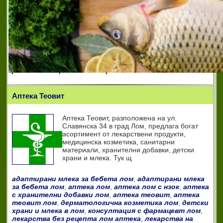
заведение нови пазар
,
мбал шумен
,
мбал шумен ад
,
многопрофилна болница за активно лечение шумен
,
многопрофилна болница шумен
,
неврологично
отделение нови пазар
,
образна диагностика нови
пазар
,
педиатрично отделение нови пазар
,
препоръчано лечебно заведение в шуменска област
,
съвременно лечебно заведение шумен
,
терапевтично
отделение нови пазар
,
физикална терапия и
рехабилитация нови пазар
Аптека Теовит
Аптека Теовит, разположена на ул.
Славянска 34 в град Лом, предлага богат
асортимент от лекарствени продукти,
медицинска козметика, санитарни
материали, хранителни добавки, детски
храни и млека. Тук щ
адаптирани млека за бебета лом
,
адаптирани млека
за бебета лом
,
аптека лом
,
аптека лом с нзок
,
аптека
с хранителни добавки лом
,
аптека теовит
,
аптека
теовит лом
,
дерматологична козметика лом
,
детски
храни и млека в лом
,
консултация с фармацевт лом
,
лекарства без рецепта лом аптека
,
лекарства на