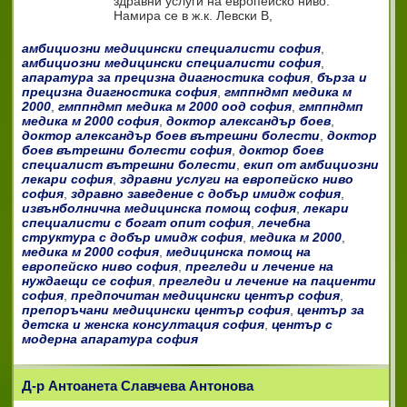
здравни услуги на европейско ниво.
Намира се в ж.к. Левски В,
амбициозни медицински специалисти софия
,
амбициозни медицински специалисти софия
,
апаратура за прецизна диагностика софия
,
бърза и
прецизна диагностика софия
,
гмппндмп медика м
2000
,
гмппндмп медика м 2000 оод софия
,
гмппндмп
медика м 2000 софия
,
доктор александър боев
,
доктор александър боев вътрешни болести
,
доктор
боев вътрешни болести софия
,
доктор боев
специалист вътрешни болести
,
екип от амбициозни
лекари софия
,
здравни услуги на европейско ниво
софия
,
здравно заведение с добър имидж софия
,
извънболнична медицинска помощ софия
,
лекари
специалисти с богат опит софия
,
лечебна
структура с добър имидж софия
,
медика м 2000
,
медика м 2000 софия
,
медицинска помощ на
европейско ниво софия
,
прегледи и лечение на
нуждаещи се софия
,
прегледи и лечение на пациенти
софия
,
предпочитан медицински център софия
,
препоръчани медицински център софия
,
център за
детска и женска консултация софия
,
център с
модерна апаратура софия
Д-р Антоанета Славчева Антонова