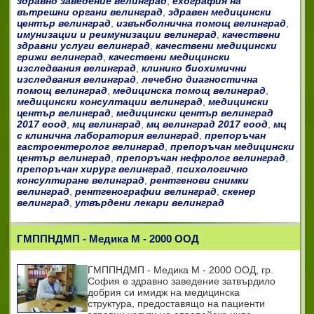
здравно заведение велинград
,
ехография на
вътрешни органи велинград
,
здравен медицински
център велинград
,
извънболнична помощ велинград
,
имунизации и реимунизации велинград
,
качествени
здравни услуги велинград
,
качествени медицински
грижи велинград
,
качествени медицински
изследвания велинград
,
клинико биохимични
изследвания велинград
,
лечебно диагностична
помощ велинград
,
медицинска помощ велинград
,
медицински консултации велинград
,
медицински
център велинград
,
медицински център велинград
2017 еоод
,
мц велинград
,
мц велинград 2017 еоод
,
мц
с клинична лаборатория велинград
,
препоръчан
гастроентеролог велинград
,
препоръчан медицински
център велинград
,
препоръчан нефролог велинград
,
препоръчан хирург велинград
,
психологично
консултиране велинград
,
рентгенови снимки
велинград
,
рентгенографии велинград
,
скенер
велинград
,
утвърдени лекари велинград
ГМППНДМП - Медика М - 2000 ООД
ГМППНДМП - Медика М - 2000 ООД, гр.
София е здравно заведение затвърдило
добрия си имидж на медицинска
структура, предоставящо на пациенти