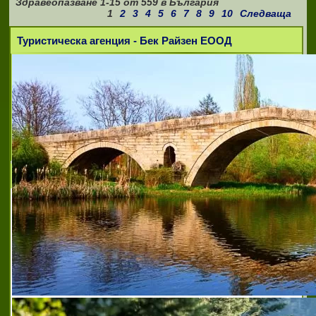
Здравеопазване
1-15
от
559
в България
1
2
3
4
5
6
7
8
9
10
Следваща
Туристическа агенция - Бек Райзен ЕООД
Медико-диагностична лаборатория 3В - РЕНТГЕН
Медико-диагностична лаборатория 3В -
РЕНТГЕН е една от водещите в областта
на дентална образна диагностика.
Създадена през 1998 год. от Марияна
Георгиева, утвърдила се, благодарение на
високия стандар
3d компютърна томография софия
,
3d компютърна
томография софия
,
3в рентген софия
,
3в рентген
софия люлин планина
,
висококачествени и прецизни