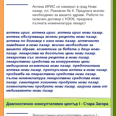
Аптека ИРИС се намират в град Нови
пазар, пл. Раковски № 4. Предлага всичко
необходимо за вашето здраве. Работи по
сключен договор с НЗОК, предлага
пълната номенклатура лекарст
аптека ирис
,
аптека ирис
,
аптека ирис нови пазар
,
аптека обслужваща зелени рецепти нови пазар
,
аптека по договор с нзок нови пазар
,
аптечното
заведение в нови пазар
,
всичко необходимо за
вашето здраве
,
козметика за бебета и деца нови
пазар
,
лекарства на достъпни цени нови пазар
,
лекарства със зелена рецепта в нови пазар
,
лекарствени средства на конкурентни цени
,
медицинска козметика нови пазар
,
предпочитана
аптека нови пазар
,
препоръчана аптека в нови пазар
,
продажба на лекраствени средства нови пазар
,
пълна номенклатура лекарствени средства нови
пазар
,
санитарно хигиенни продукти нови пазар
,
хомеопатични продукти нови пазар
,
широка гама от
медикаменти нови пазар
Диагностично–консултативен център І - Стара Загора
Диагностично-консултативен център I -