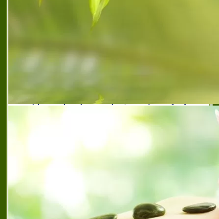
последните 25 години центърът е
утвърдил репу
амцсмп надежда
,
амцсмп надежда
,
амцсмп надежда
варна
,
амцсмп надежда еоод
,
бързи лабораторни
резултати варна
,
добър медицински център варна
,
здравни услуги от квалифицирани специалисти
варна
,
издаване на медицински сертификати варна
,
качествени здравни услуги варна
,
лабораторна
диагностика и профилактика варна
,
лабораторни
резултати с висока надеждност варна
,
лабораторни
услуги на добри цени варна
,
лабораторни услуги с
швейцарски сертификат варна
,
медицински услуги
на европейско ниво варна
,
медицински център
надежда
,
медицински център надежда варна
,
медицински център с високи постижения варна
,
медицински център с доверие варна
,
медицински
център с европейски стандарти варна
,
международно признат медицински център варна
,
микробиологична диагностика с висока точност
варна
,
микробиологични изследвания на добри цени
варна
,
препоръчан медицински център варна
,
препоръчана клинична лаборатория варна
,
препоръчана микробилогия варна
,
разнообразни
лабораторни услуги варна
,
сертифициран мц с
високи постижения варна
,
специализирана
извънболнична помощ варна
,
точни лабораторни
резултати варна