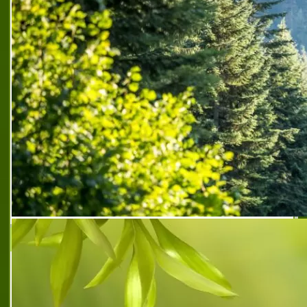
ортопантомографии
,
дигитална
ортопантомография софия
,
дигитална
телерентгенография софия
,
компютърна
томография tmj софия
,
компютърни томографии
във всички обеми софия
,
лаборатория 3в рентген
софия цар симеон
,
лаборатория за дигитална
ортопантомография
,
лаборатория за
ортопантомографии софия
,
лаборатория за
рентгенографии на зъби софия
,
лаборатория за
телерентгенографии софия
,
лаборатория за
черепни графии софия
,
мдл 3в рентген
,
мдл 3в
рентген софия
,
медико диагностична лаборатория
софия
,
ортопантомографски образни изследвания
софия
,
препоръчана лаборатория за черепни графии
софия
,
препоръчана медико диагностична
лаборатория
,
рентгенографии на череп софия
,
секторна ортопантомография софия
,
централна
лаборатория 3в рентген софия
,
център за дентална
образна диагностика софия
АМЦСМП Надежда ЕООД
Медицински център НАДЕЖДА в град
Варна е лицензирано здравно заведение,
специализирано в извънболнична помощ.
Основан през 1999 година, през