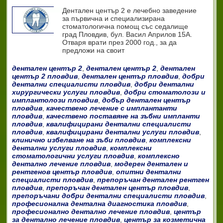
Дентален център 2 e лечебно заведение
за първична и специализирана
стоматологична помощ със седалище
град Пловдив, бул. Васил Априлов 15А.
Отваря врати през 2000 год., за да
предложи на своит
дентален център 2
,
дентален център 2
,
дентален
център 2 пловдив
,
дентален център пловдив
,
добри
дентални специалисти пловдив
,
добри дентални
хирургически услуги пловдив
,
добри стоматолози и
имплантолози пловдив
,
добър дентален център
пловдив
,
качествено лечение с имплантанти
пловдив
,
качествено поставяне на зъбни импланти
пловдив
,
квалифицирани дентални специалисти
пловдив
,
квалифицирани дентални услуги пловдив
,
клинично избелване на зъби пловдив
,
комплексни
дентални услуги пловдив
,
комплексни
стоматологични услуги пловдив
,
комплексно
дентално лечение пловдив
,
модерен дентален и
рентгенов център пловдив
,
опитни дентални
специалисти пловдив
,
препоръчан дентален рентген
пловдив
,
препоръчан дентален център пловдив
,
препоръчани добри дентални специалисти пловдив
,
професионална дентална диагностика пловдив
,
професионално дентално лечение пловдив
,
център
за дентално лечение пловдив
,
център за козметична