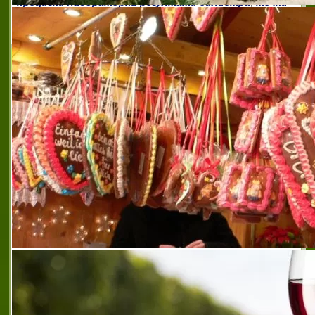
прецизни лабораторни резултати силистра
,
точни
лабораторни изследвания силистра
,
широк спектър
от изследвания силистра
СПЕЦИАЛИЗИРАНА БЕЛОДРОБНА БОЛНИЦА
ЦАРИЦА ЙОАННА
Специализирана белодробна болница
Царица Йоанна, гр. Трявна осигурява
качествена болнична помощ, включваща
диагностична, лечебна и
рехабилитационна дейности на деца с
хронични белодробни заболявания и
авторитетно лечебно заведение трявна
,
авторитетно лечебно заведение трявна
,
болница с
модерна апаратура трявна
,
детска белодробна
болница трявна
,
детска белодробна болница царица
йоанна
,
детска специализирана болница трявна
,
детска специализирана болница царица йоанна
,
добри медицински специалисти трявна
,
добро
лечебно заведение трявна
,
достъпна медицинска
помощ трявна
,
дсбб царица йоанна трявна
,
дсбплрбб
,
дсбплрбб трявна
,
дсбплрбб царица йоанна
трявна
,
качествена болнична помощ трявна
,
качествена медицинска помощ трявна
,
качествени
здравни грижи трявна
,
качествени медицински