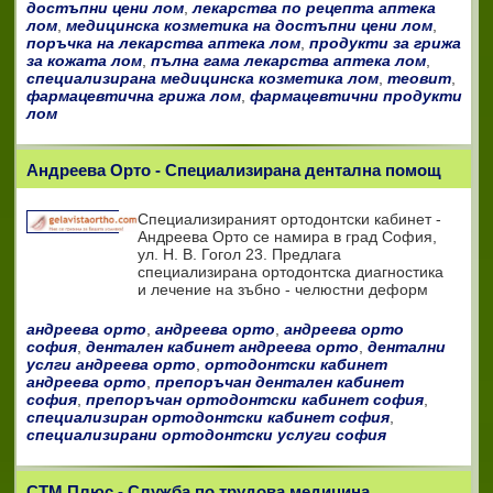
достъпни цени лом
,
лекарства по рецепта аптека
лом
,
медицинска козметика на достъпни цени лом
,
поръчка на лекарства аптека лом
,
продукти за грижа
за кожата лом
,
пълна гама лекарства аптека лом
,
специализирана медицинска козметика лом
,
теовит
,
фармацевтична грижа лом
,
фармацевтични продукти
лом
Андреева Орто - Специализирана дентална помощ
Специализираният ортодонтски кабинет -
Андреева Орто се намира в град София,
ул. Н. В. Гогол 23. Предлага
специализирана ортодонтска диагностика
и лечение на зъбно - челюстни деформ
андреева орто
,
андреева орто
,
андреева орто
софия
,
дентален кабинет андреева орто
,
дентални
услги андреева орто
,
ортодонтски кабинет
андреева орто
,
препоръчан дентален кабинет
софия
,
препоръчан ортодонтски кабинет софия
,
специализиран ортодонтски кабинет софия
,
специализирани ортодонтски услуги софия
СТМ Плюс - Служба по трудова медицина