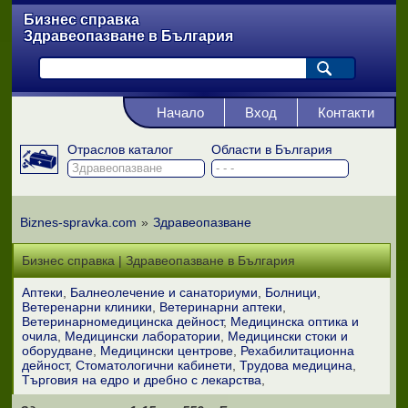
Бизнес справка
Здравеопазване в България
Начало
Вход
Контакти
Отраслов каталог
Области в България
Biznes-spravka.com
»
Здравеопазване
Бизнес справка | Здравеопазване в България
Аптеки
Балнеолечение и санаториуми
Болници
Ветеренарни клиники
Ветеринарни аптеки
Ветеринарномедицинска дейност
Медицинска оптика и
очила
Медицински лаборатории
Медицински стоки и
оборудване
Медицински центрове
Рехабилитационна
дейност
Стоматологични кабинети
Трудова медицина
Търговия на едро и дребно с лекарства