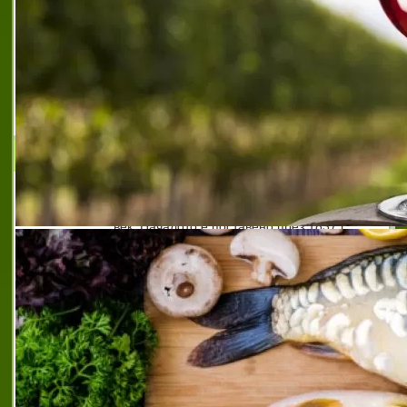
услуги трявна
,
квалифициран медицински екип
трявна
,
квалифицирана болнична помощ трявна
,
предпочитано лечебно заведение трявна
,
препоръчано здравно заведение трявна
,
прецизна
диагностика трявна
,
специализирана белодробна
болница трявна
,
специализирана белодробна
болница царица йоанна
,
специализирано белодробно
лечение трявна
Многопрофилна болница за активно лечение -
Шумен
Здравеопазването в Шумен има
дългогодишни традиции, датиращи от XIX
век. Началото е поставено през 1837 г.,
когато е открита първата болница в града
– създадена за нуждите на турските
военни под
болница нови пазар
,
болница нови пазар
,
болница с
модерна база шумен
,
болница шумен
,
висококачествени здравни услуги шумен
,
висококачествени медицински услуги шумен
,
високоспециализирана медицинска помощ нови
пазар
,
високоспециализирана медицинска помощ
шумен
,
качествена медицинска грижа шумен
,
квалифицирани лекари специалисти шумен
,
лечебно