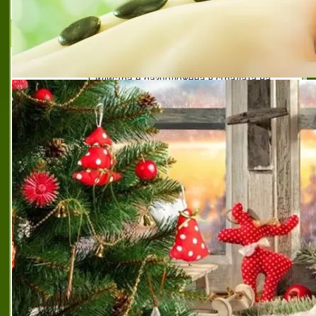
МЕДИКО - ДИАГНОСТИЧНА ЛАБОРАТОРИЯ -
СИЛИСТРА
Медико-диагностична лаборатория
Силистра е разположена в сградата на
бившата градска поликлиника на адрес ул.
Д-р Анастас Янков 2. Това е лицензирана
лаборатория, която предоставя услуги в
об
вирусология силистра
,
вирусология силистра
,
висококачествени лабораторни изследвания
силистра
,
клиничната лаборатория силистра
,
лаборатория с модерна апаратура силистра
,
лаборатория силистра
,
лабораторни изследвания
на добри цени силистра
,
мдл
,
мдл силистра
,
медико
диагностична лаборатория
,
медико диагностична
лаборатория силистра
,
микробиология силистра
,
надеждни лабораторни изследвания силистра
,
препоръчана клинична лаборатория силистра
,
препоръчана лаборатория в град силистра
,
препоръчана лицензирана лаборатория силистра
,
препоръчана модерна лаборатория силистра
,
препоръчана надеждна лаборатория силистра
,
прецизни лабораторни изследвания силистра
,