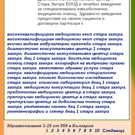
Стара Загора ЕООД е лечебно заведение
за специализирана извънболнична
медицинска помощ. Здравното заведение
предоставя на своите пациенти и
договорни партньори к
висококвалифициран медицински екип стара загора
,
висококвалифициран медицински екип стара загора
,
всички видове амбулаторни прегледи стара загора
,
диагностично консултативен център 1 стара
загора
,
диагностично консултативен център стара
загора
,
дкц 1 стара загора
,
достъпна медицинска
помощ стара загора
,
ехография на вътрешни органи
стара загора
,
качествени здравни услуги стара
загора
,
квалифицирани медицински специалисти
стара загора
,
клинико биохимични изследвания
стара загора
,
клинична лаборатория дкац 1 стара
загора
,
медицински консултации дкац 1 стара загора
,
предпочитан медицински център в стара загора
,
препоръчан медицински център в стара загора
,
препоръчан център за доболнична помощ стара
загора
,
рентгенови снимки дкц 1 стара загора
,
рентгенографии и скенер дкац 1 стара загора
Здравеопазване
1-15
от
559
в България
1
2
3
4
5
6
7
8
9
10
Следваща