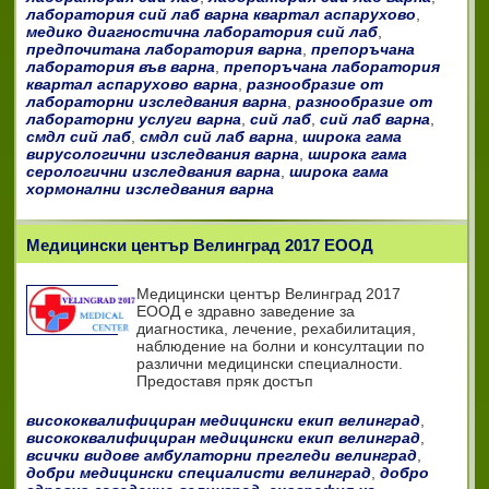
лаборатория сий лаб варна квартал аспарухово
,
медико диагностична лаборатория сий лаб
,
предпочитана лаборатория варна
,
препоръчана
лаборатория във варна
,
препоръчана лаборатория
квартал аспарухово варна
,
разнообразие от
лабораторни изследвания варна
,
разнообразие от
лабораторни услуги варна
,
сий лаб
,
сий лаб варна
,
смдл сий лаб
,
смдл сий лаб варна
,
широка гама
вирусологични изследвания варна
,
широка гама
серологични изследвания варна
,
широка гама
хормонални изследвания варна
Медицински център Велинград 2017 ЕООД
Медицински център Велинград 2017
ЕООД е здравно заведение за
диагностика, лечение, рехабилитация,
наблюдение на болни и консултации по
различни медицински специалности.
Предоставя пряк достъп
висококвалифициран медицински екип велинград
,
висококвалифициран медицински екип велинград
,
всички видове амбулаторни прегледи велинград
,
добри медицински специалисти велинград
,
добро