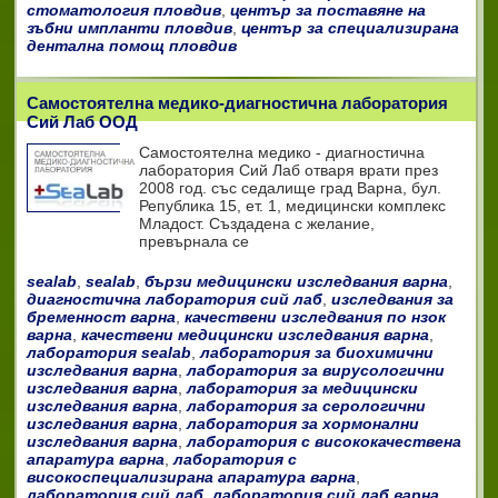
стоматология пловдив
,
център за поставяне на
зъбни импланти пловдив
,
център за специализирана
дентална помощ пловдив
Самостоятелна медико-диагностична лаборатория
Сий Лаб ООД
Самостоятелна медико - диагностична
лаборатория Сий Лаб отваря врати през
2008 год. със седалище град Варна, бул.
Република 15, ет. 1, медицински комплекс
Младост. Създадена с желание,
превърнала се
sealab
,
sealab
,
бързи медицински изследвания варна
,
диагностична лаборатория сий лаб
,
изследвания за
бременност варна
,
качествени изследвания по нзок
варна
,
качествени медицински изследвания варна
,
лаборатория sealab
,
лаборатория за биохимични
изследвания варна
,
лаборатория за вирусологични
изследвания варна
,
лаборатория за медицински
изследвания варна
,
лаборатория за серологични
изследвания варна
,
лаборатория за хормонални
изследвания варна
,
лаборатория с висококачествена
апаратура варна
,
лаборатория с
високоспециализирана апаратура варна
,
лаборатория сий лаб
,
лаборатория сий лаб варна
,