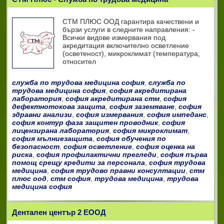
СТМ ПЛЮС ООД гарантира качествени и
бързи услуги в следните направления: -
Всички видове измервания под
акредитация включително осветление
(осветеност), микроклимат (температура,
относител
служба по трудова медицина софия
,
служба по
трудова медицина софия
,
софия акредитирана
лаборатория
,
софия акредитирана стм
,
софия
дефектнотокова защита
,
софия заземяване
,
софия
здравни анализи
,
софия измервания
,
софия импеданс
,
софия контур фаза защитен проводник
,
софия
лицензирана лаборатория
,
софия микроклимат
,
софия мълниезащита
,
софия обучения по
безопасност
,
софия осветление
,
софия оценка на
риска
,
софия профилактични прегледи
,
софия първа
помощ срещу кредити за персонала
,
софия трудова
медицина
,
софия трудово правни консултации
,
стм
плюс оод
,
стм софия
,
трудова медицина
,
трудова
медицина софия
Дентален център 2 ЕООД