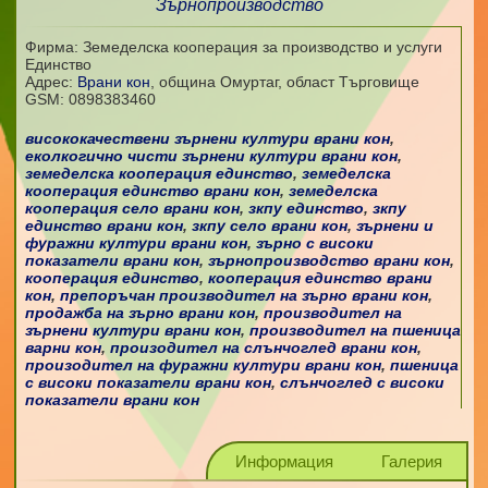
Зърнопроизводство
Фирма: Земеделска кооперация за производство и услуги
Единство
Адрес:
Врани кон
,
община Омуртаг, област Търговище
GSM:
0898383460
висококачествени зърнени култури врани кон
,
еколкогично чисти зърнени култури врани кон
,
земеделска кооперация единство
,
земеделска
кооперация единство врани кон
,
земеделска
кооперация село врани кон
,
зкпу единство
,
зкпу
единство врани кон
,
зкпу село врани кон
,
зърнени и
фуражни култури врани кон
,
зърно с високи
показатели врани кон
,
зърнопроизводство врани кон
,
кооперация единство
,
кооперация единство врани
кон
,
препоръчан производител на зърно врани кон
,
продажба на зърно врани кон
,
производител на
зърнени култури врани кон
,
производител на пшеница
варни кон
,
произодител на слънчоглед врани кон
,
произодител на фуражни култури врани кон
,
пшеница
с високи показатели врани кон
,
слънчоглед с високи
показатели врани кон
Информация
Галерия