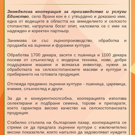
Земеделска кооперация за производство и услуги
Единство
, село Врани кон e с утвърдено и доказано име,
една от водещите в областта на земеделието и селското
стопанство, натрупала богат опит, наложила се с име на
надежден и коректен партньор.
Занимава се със зърнопроизводство, обработка и
продажба на зърнени и фуражни култури.
Обработва 1700 декара, засяти с пшеница и 1100 декара
посеви от слънчоглед c модерна техника, нови, добре
поддържани машини и всякакъв инвентар, нужни за
обработката на селскостопанските масиви и култури и
прибирането на готовата продукция.
Отглежда предимно зърнени култури - пшеница, царевица,
ечемик, слънчоглед и други.
За да е конкурентноспсобна, кооперацията използва
селектирани и подбрани семена, торове и препарати,
което гарантира високо качество на селскостопанската
продукция.
Стабилно стъпила на българския пазар, кооперацията се
стреми се да предлага зърнени култури с изключително
високи показатели, които напълно да задоволяват нуждите