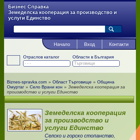
Бизнес Справка
Земеделска кооперация за производство и
услуги Единство
Начало
Вход
Контакти
Отраслов каталог
Области в България
Biznes-spravka.com
»
Област Търговище
»
Община
Омуртаг
»
Село Врани кон
»
Земеделска кооперация за
производство и услуги Единство
Земеделска кооперация
за производство и
услуги Единство
Селско и горско стопанство
,