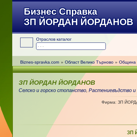
Бизнес Справка
ЗП ЙОРДАН ЙОРДАНОВ
Отраслов каталог
Biznes-spravka.com
»
Област Велико Търново
»
Община 
ЗП ЙОРДАН ЙОРДАНОВ
Селско и горско стопанство
,
Растениевъдство и
Фирма: ЗП ЙОР
ЗП 