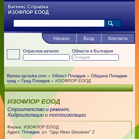
Бизнес Справка
ИЗОФЛОР ЕООД
Начало
Вход
Контакти
Отраслов каталог
Области в България
Biznes-spravka.com
»
Област Пловдив
»
Община Пловдив-
град
»
Град Пловдив
»
ИЗОФЛОР ЕООД
ИЗОФЛОР ЕООД
Строителство и ремонт
,
Хидроизолации и топлоизолации
Фирма: ИЗОФЛОР ЕООД
Адрес:
Пловдив
,
ул. "Цар Иван Шишман" 2