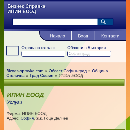
Бизнес Справка
ИПИН ЕООД
Начало
Вход
Контакти
Отраслов каталог
Области в България
Biznes-spravka.com
»
Област София-град
»
Община
Столична
»
Град София
»
ИПИН ЕООД
ИПИН ЕООД
Услуги
Фирма: ИПИН ЕООД
Адрес:
София
,
ж.к. Гоце Делчев