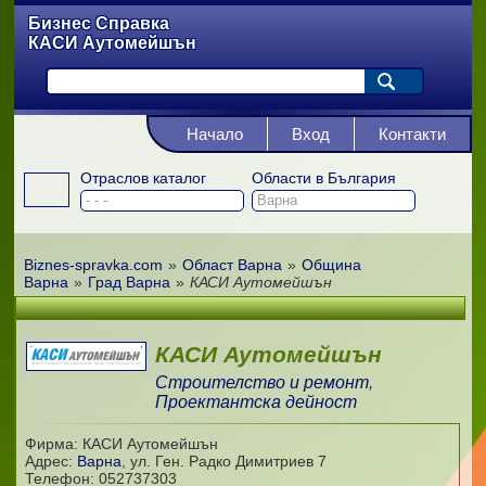
Бизнес Справка
КАСИ Аутомейшън
Начало
Вход
Контакти
Отраслов каталог
Области в България
Biznes-spravka.com
»
Област Варна
»
Община
Варна
»
Град Варна
»
КАСИ Аутомейшън
КАСИ Аутомейшън
Строителство и ремонт
,
Проектантска дейност
Фирма: КАСИ Аутомейшън
Адрес:
Варна
,
ул. Ген. Радко Димитриев 7
Телефон:
052737303