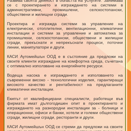
Развива своята дейност в областта на услугите. Занимава
се с проектирането и изграждането на системи в
административни, промишлени, селскостопански,
обществени и жилищни сгради.
Проектира и изгражда системи за управление на
електрически, отоплителни, вентилационни, климатични
инсталации и системи за управление и автоматика за
промишлени, селскостопански, обществени и жилищни
сгради, прекъснати и непрекъснати процеси, поточни
линии, манипулатори и други.
КАСИ Аутомейшън ООД е в състояние да предложи на
своите клиенти изграждане на комфортна среда, съчетана
с оптимално използване на енергийните ресурси.
Водеща насока е изграждането и използването на
съвременни високо - технологични изделия, гарантиращи
високото качество и рентабилност на предлаганите
климатични инсталации.
Екипът от квалифицирани специалисти, работещи във
фирмата имат дългогодишен опит в проектирането и
изграждането на разнородни инсталации за - болници и
операционни, офиси и банки, хотели и големи обществени
сгради, жилищни сгради, ресторанти и други.
КАСИ Аутомейшън ООД се стреми да предложи на своите