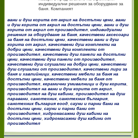
индивидуални решения за оборудване за
баня. Компаният
вани и душ корита от акрил на достъпни цени
,
вани
и душ корита от акрил на достъпни цени
,
вани и душ
корита от акрил от производител
,
индивидуални
решения за оборудване за баня
,
качествени аксесоари
за баня на достъпни цени
,
качествени вани и душ
корита от акрил
,
качествени душ комплекти на
добри цени
,
качествени душ комплекти от
производител
,
качествени душ панели на достъпни
цени
,
качествени душ панели от производител
,
качествени душ слушалки на добри цени
,
качествени
душ слушалки от производител
,
качествени лири за
баня и хавлийници
,
качествени мебели за баня на
достъпни цени
,
качествени мебели за баня от
производител
,
керамични умивалници и душ корита
,
производител на вани и душ корита от акрил
,
производител на душ кабини
,
производител на душ
паравани
,
санотехник
,
санотехник българия
,
санотехник българия еоод
,
сауни и парни бани на
достъпни цени
,
сауни и парни бани от
производител
,
хидромасажни душ кабини на
достъпни цени
,
хидромасажни душ кабини от
производител