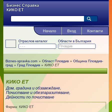
Бизнес Справка
КИКО ЕТ
Начало
Вход
Контакти
Отраслов каталог
Области в България
Biznes-spravka.com
»
Област Пловдив
»
Община Пловдив-
град
»
Град Пловдив
»
КИКО ЕТ
КИКО ЕТ
Дом, градина и обзавеждане
,
Почистване и обезпаразитяване
,
Дейности по почистване
Фирма: КИКО ЕТ