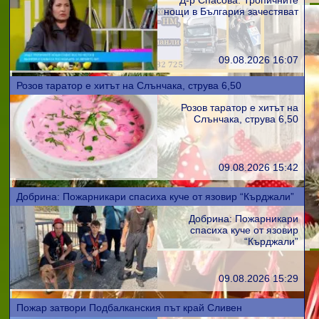
Д-р Спасова: Тропичните
нощи в България зачестяват
09.08.2026 16:07
Розов таратор е хитът на Слънчака, струва 6,50
Розов таратор е хитът на
Слънчака, струва 6,50
09.08.2026 15:42
Добрина: Пожарникари спасиха куче от язовир “Кърджали”
Добрина: Пожарникари
спасиха куче от язовир
“Кърджали”
09.08.2026 15:29
Пожар затвори Подбалканския път край Сливен