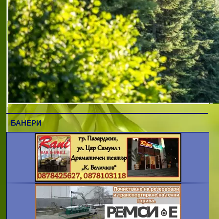
ЛЮАС
ЛЮАС ООД е дружество, съучредител на
Европейската асоциация за наука и
образование с офиси в София, Берлин и
Киев с цел реализация на обучение в
Европейското образователно
пространство. На това основ
БАНЕРИ