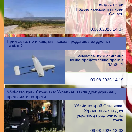
Пожар затвори
Подбалканския път край
Сливен
09.08.2026 14:37
Примамка, но и хищник - какво представлява дронът
"Майя"?
Примамка, но и хищник -
какво представлява дронът
"Майя"?
09.08.2026 14:19
Убийство край Слънчака: Украинец закла друг украинец
пред очите на трети
Убийство край Слънчака:
Украинец закла друг
украинец пред очите на
трети
09.08.2026 13:33