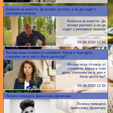
Борисов за властта: Да всяват респект, а не да ходят с
рекламни тениски
Борисов за властта: Да
всяват респект, а не да
ходят с рекламни тениски
09.08.2026 12:50
Йотова иска отговор от службите: Какъв е този дрон,
отклонен ли е, коя е била целта му?
Йотова иска отговор от
службите: Какъв е този
дрон, отклонен ли е, коя е
била целта му?
09.08.2026 12:35
Почина певицата Джансевер Далипова
Почина певицата
Джансевер Далипова