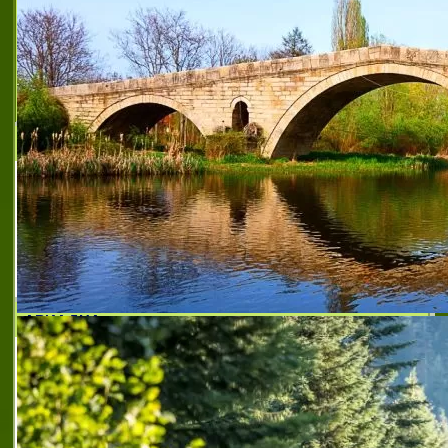
НОВ БЪЛГАРСКИ УНИВЕРСИТЕТ
НОВ БЪЛГАРСКИ УНИВЕРСИТЕТ е
учреден на 18 септември 1991 година, с
решение на Великото народно събрание.
На 5 юли 2001 година НБУ получава
институционална акредитация от
Националната агенция за оценя
АРИАДНА
АРИАДНА е колеж по мода и дизайн
Колежа е с държавна акредитация на
Министерство на образованието и
науката. Приемът за учебна 2011/2012
година в колежа е по документи и с
интервю по специалности