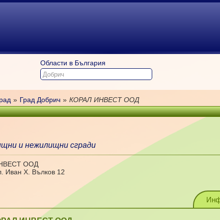
Области в България
рад
»
Град Добрич
»
КОРАЛ ИНВЕСТ ООД
щни и нежилищни сгради
ИНВЕСТ ООД
л. Иван Х. Вълков 12
Инф