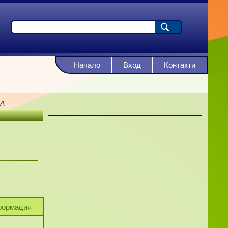
Начало
Вход
Контакти
А
ормация