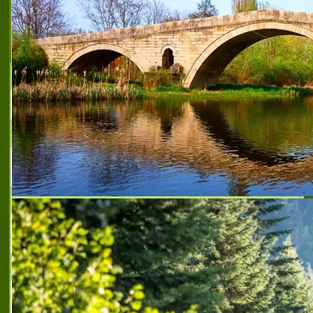
ЕТНО - АРТ
SNS STUDIO
Арт магазин и блог
ЕЛЕКТРОНЕН МАГАЗИН SMART CHOICE
Smart Choice – Интелигентния избор
NAKITIEU
Всички бижута на едно място