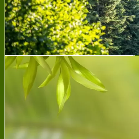
МОЛ СОФИЯ
МОЛ СОФИЯ е търговски център,
намиращ се в централната част на
София, на ъгъла на бул. "Александър
Стамболийски" и ул. "Опълченска", район
"Възраждане".Той е вторият модерен
търговски център в Бълга
А.Т.А. АЛБЕНА АНАНИЕВА
А.Т.А. АЛБЕНА АНАНИЕВА е официален
вносител на колекция от рекламни
сувенири и бизнес подаръци на известни
фирми (от Италия, Германия и САЩ).
След 10–годишното ни присъствие в
рекламнат
ЦЪРКОВЕН МАГАЗИН ХРИСИМА