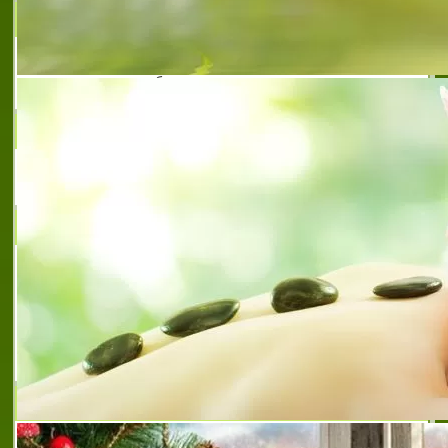
OНЛАЙН МАГАЗИН СИНЬОТО МЕЧЕ
Синьото мече e онлайн магазин за ръчно
изработени стоки
HTTP://KOLEDNA-UKRASA.NET/
Коледна Приказка
ДИМИТЪР ДИМИТРОВ - МИТАК 2006
ДИМИТЪР ДИМИТРОВ - МИТАК 2006 е
фирма, която за кратко време си извоюва
име на коректен и професионален
партньор.Основната й дейност е насочена
към лазерно гравиране, рисуване и
рязане, с широк спе
ПОДАРЪЦИТЕ КЪЦ