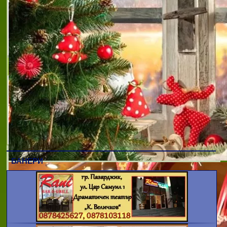
ПОДАРЪЦИТЕ КЪЦ е фирма, с повече от
14 годишен опит в областта на вноса,
търговията и декорацията на подаръци,
украси и сувенири.Осъществяваме и
регулярен внос на богата гама всесезонни
артикули -
ЗОГРАФОВ И СИЕ
Фирма ЗОГРАФОВ И СИЕ е създадена
през 1991. в гр. София. Основаната
дейност на фирмата е изработване на
предмети на изкуството. Фирмата
притежава собствена база и разполага с
високо класи
БАНЕРИ