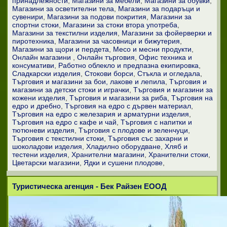
принадлежности
Магазини за мебели
Магазини за обувки
Магазини за осветителни тела
Магазини за подаръци и
сувенири
Магазини за подови покрития
Магазини за
спортни стоки
Магазини за стоки втора употреба
Магазини за текстилни изделия
Магазини за фойерверки и
пиротехника
Магазини за часовници и бижутерия
Магазини за щори и пердета
Месо и месни продукти
Онлайн магазини
Онлайн търговия
Офис техника и
консумативи
Работно облекло и предпазна екипировка
Сладкарски изделия
Стокови борси
Стъкла и огледала
Търговия и магазини за бои, лакове и лепила
Търговия и
магазини за детски стоки и играчки
Търговия и магазини за
кожени изделия
Търговия и магазини за риба
Търговия на
едро и дребно
Търговия на едро с дървен материал
Търговия на едро с железария и арматурни изделия
Търговия на едро с кафе и чай
Търговия с напитки и
тютюневи изделия
Търговия с плодове и зеленчуци
Търговия с текстилни стоки
Търговия със захарни и
шоколадови изделия
Хладилно оборудване
Хляб и
тестени изделия
Хранителни магазини
Хранителни стоки
Цветарски магазини
Ядки и сушени плодове
Туристическа агенция - Бек Райзен ЕООД