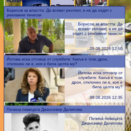
НОВИНИ
Борисов за властта: Да всяват респект, а не да ходят с
рекламни тениски
Борисов за властта: Да
всяват респект, а не да
ходят с рекламни тениски
09.08.2026 12:50
Йотова иска отговор от службите: Какъв е този дрон,
отклонен ли е, коя е била целта му?
Йотова иска отговор от
службите: Какъв е този
дрон, отклонен ли е, коя е
била целта му?
09.08.2026 12:35
Почина певицата Джансевер Далипова
Почина певицата
Джансевер Далипова