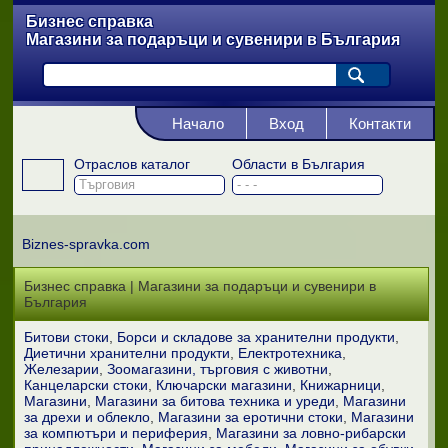
Бизнес справка
Магазини за подаръци и сувенири в България
Начало
Вход
Контакти
Отраслов каталог
Области в България
Biznes-spravka.com
Бизнес справка | Магазини за подаръци и сувенири в
България
Битови стоки
Борси и складове за хранителни продукти
Диетични хранителни продукти
Електротехника
Железарии
Зоомагазини, търговия с животни
Канцеларски стоки
Ключарски магазини
Книжарници
Магазини
Магазини за битова техника и уреди
Магазини
за дрехи и облекло
Магазини за еротични стоки
Магазини
за компютъри и периферия
Магазини за ловно-рибарски