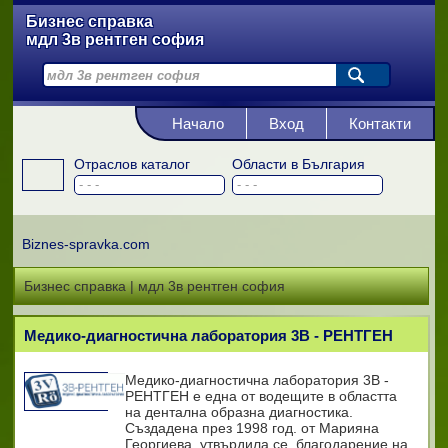
Бизнес справка
мдл 3в рентген софия
Начало
Вход
Контакти
Отраслов каталог
Области в България
Biznes-spravka.com
Бизнес справка | мдл 3в рентген софия
Медико-диагностична лаборатория 3В - РЕНТГЕН
Медико-диагностична лаборатория 3В -
РЕНТГЕН е една от водещите в областта
на дентална образна диагностика.
Създадена през 1998 год. от Марияна
Георгиева, утвърдила се, благодарение на