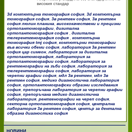
високия стандар
3d компютърна томография софия
,
3d компютърна
томография софия
,
3в рентген софия
,
3в рентген
софия люлин планина
,
висококачествени и прецизни
ортопантомографии
,
дигитална
ортопантомография софия
,
дигитална
телерентгенография софия
,
компютърна
томография tmj софия
,
компютърни томографии
във всички обеми софия
,
лаборатория 3в рентген
софия цар симеон
,
лаборатория за дигитална
ортопантомография
,
лаборатория за
ортопантомографии софия
,
лаборатория за
рентгенографии на зъби софия
,
лаборатория за
телерентгенографии софия
,
лаборатория за
черепни графии софия
,
мдл 3в рентген
,
мдл 3в
рентген софия
,
медико диагностична лаборатория
софия
,
ортопантомографски образни изследвания
софия
,
препоръчана лаборатория за черепни графии
софия
,
препоръчана медико диагностична
лаборатория
,
рентгенографии на череп софия
,
секторна ортопантомография софия
,
централна
лаборатория 3в рентген софия
,
център за дентална
образна диагностика софия
НОВИНИ