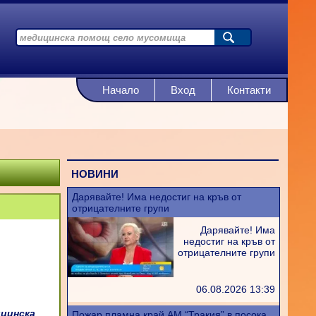
Начало
Вход
Контакти
НОВИНИ
Дарявайте! Има недостиг на кръв от
отрицателните групи
Дарявайте! Има
недостиг на кръв от
отрицателните групи
06.08.2026 13:39
цинска
Пожар пламна край АМ “Тракия” в посока