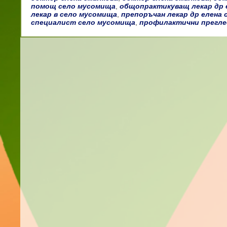
помощ село мусомища
,
общопрактикуващ лекар др 
лекар в село мусомища
,
препоръчан лекар др елена 
специалист село мусомища
,
профилактични преглед