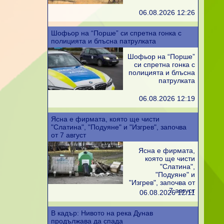
06.08.2026 12:26
Шофьор на “Порше” си спретна гонка с
полицията и блъсна патрулката
Шофьор на “Порше”
си спретна гонка с
полицията и блъсна
патрулката
06.08.2026 12:19
Ясна е фирмата, която ще чисти
"Слатина", "Подуяне" и "Изгрев", започва
от 7 август
Ясна е фирмата,
която ще чисти
"Слатина",
"Подуяне" и
"Изгрев", започва от
7 август
06.08.2026 12:11
В кадър: Нивото на река Дунав
продължава да спада