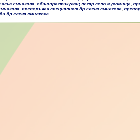
елена смилкова
,
общопрактикуващ лекар село мусомища
,
пр
смилкова
,
препоръчан специалист др елена смилкова
,
препо
и др елена смилкова