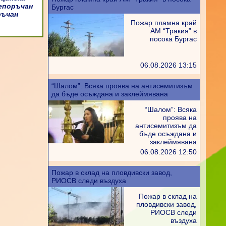
епоръчан
Бургас
ръчан
Пожар пламна край
АМ “Тракия” в
посока Бургас
06.08.2026 13:15
“Шалом”: Всяка проява на антисемитизъм
да бъде осъждана и заклеймявана
“Шалом”: Всяка
проява на
антисемитизъм да
бъде осъждана и
заклеймявана
06.08.2026 12:50
Пожар в склад на пловдивски завод,
РИОСВ следи въздуха
Пожар в склад на
пловдивски завод,
РИОСВ следи
въздуха