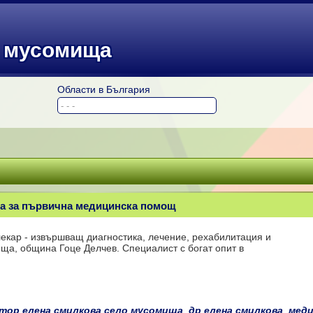
о мусомища
Области в България
ка за първична медицинска помощ
екар - извършващ диагностика, лечение, рехабилитация и
а, община Гоце Делчев. Специалист с богат опит в
тор елена смилкова село мусомища
,
др елена смилкова
,
меди