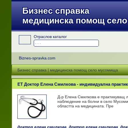
Бизнес справка
медицинска помощ сел
Отраслов каталог
Biznes-spravka.com
Бизнес справка | медицинска помощ село мусомища
ЕТ Доктор Елена Смилкова - индивидуална практи
Д-р Елена Смилкова е практикуващ л
наблюдение на болни в село Мусомищ
областта на медицината. Пре
доктор елена смилкова
,
доктор елена смилкова
,
док