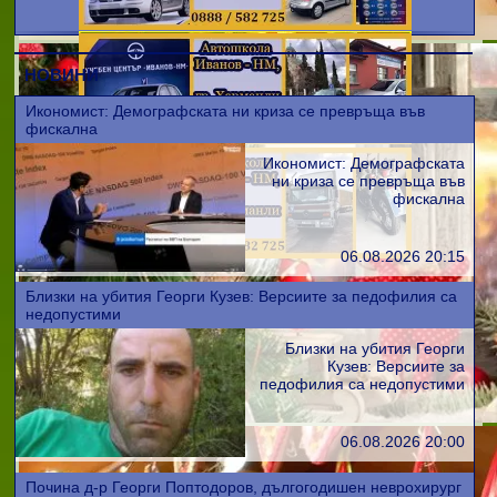
НОВИНИ
Икономист: Демографската ни криза се превръща във
фискална
Икономист: Демографската
ни криза се превръща във
фискална
06.08.2026 20:15
Близки на убития Георги Кузев: Версиите за педофилия са
недопустими
Близки на убития Георги
Кузев: Версиите за
педофилия са недопустими
06.08.2026 20:00
Почина д-р Георги Поптодоров, дългогодишен неврохирург