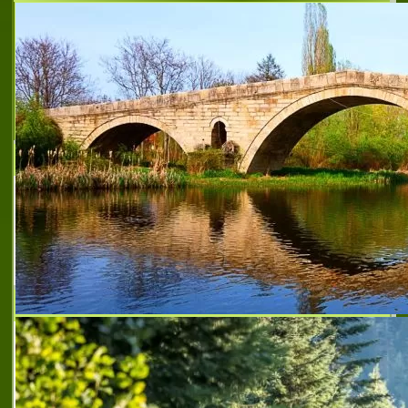
МВН - 2 ЕООД
Адрес: София, ж.к. Красна поляна ІІ бл.11
вх.Г ет.1 Тел: 0893 55 23 23 / 0898 74 48
44 Email: mvn2@abv.bg МВН - 2 ЕООД е
лицензирана митническа фирма с
основна предмет на дейно
ЕТ СТОЯН АВЕЛОВ
ЕТ СТОЯН АВЕЛОВ е лизензирана
митническа агенция, която се занимава с
обработка намитнически документи и
митническо представителство.