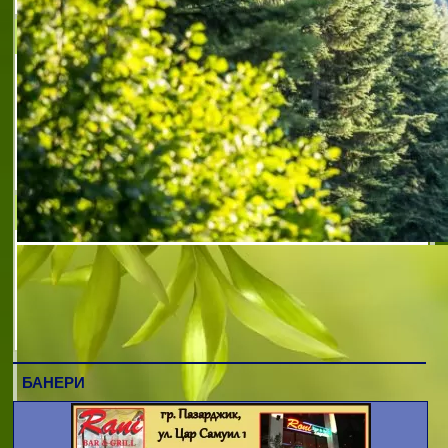
ПАВЕКСИМ
ПАВЕКСИМ е лицензиран митнически
агент за територията на североизточна
България, фирмата извършва тази
дейност от 1995г. Към момента работи с
над 10 основни клиенти. Обслужваме
фирми в следните митниц
ВИМ 08
Фирма ВИМ 08 предлага следните
услуги:Митнически документи;Електронно
деклариране;Представителство пред
митница;Електронен TIR;T2L;Експресни
митнически услуги.
БАНЕРИ