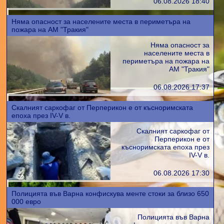
06.08.2026 18:40
Няма опасност за населените места в периметъра на
пожара на АМ "Тракия"
Няма опасност за
населените места в
периметъра на пожара на
АМ "Тракия"
06.08.2026 17:37
Скалният саркофаг от Перперикон е от късноримската
епоха през IV-V в.
Скалният саркофаг от
Перперикон е от
късноримската епоха през
IV-V в.
06.08.2026 17:30
Полицията във Варна конфискува менте стоки за близо 650
000 евро
Полицията във Варна