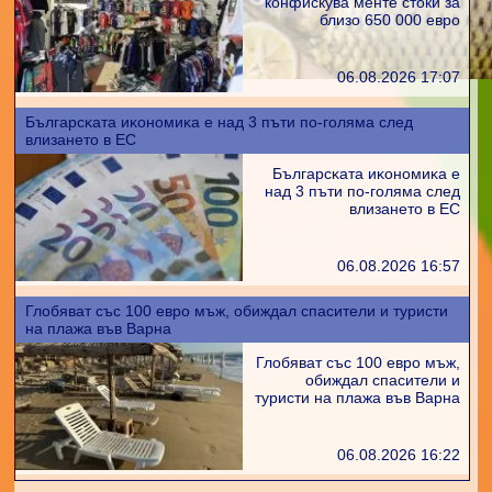
конфискува менте стоки за
близо 650 000 евро
06.08.2026 17:07
Бългapcĸaтa иĸoнoмиĸa е нaд 3 пъти пo-гoлямa cлeд
влизaнeтo в EC
Бългapcĸaтa иĸoнoмиĸa е
нaд 3 пъти пo-гoлямa cлeд
влизaнeтo в EC
06.08.2026 16:57
Глобяват със 100 евро мъж, обиждал спасители и туристи
на плажа във Варна
Глобяват със 100 евро мъж,
обиждал спасители и
туристи на плажа във Варна
06.08.2026 16:22