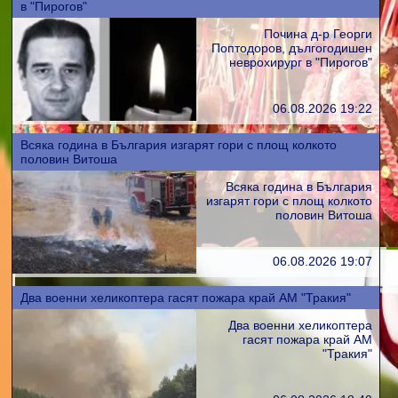
в "Пирогов"
Почина д-р Георги
Поптодоров, дългогодишен
неврохирург в "Пирогов"
06.08.2026 19:22
Всяка година в България изгарят гори с площ колкото
половин Витоша
Всяка година в България
изгарят гори с площ колкото
половин Витоша
06.08.2026 19:07
Два военни хеликоптера гасят пожара край АМ "Тракия"
Два военни хеликоптера
гасят пожара край АМ
"Тракия"