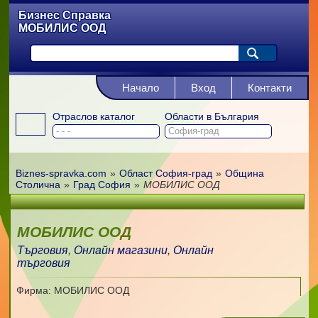
Бизнес Справка
МОБИЛИС ООД
Начало
Вход
Контакти
Отраслов каталог
Области в България
Biznes-spravka.com
»
Област София-град
»
Община
Столична
»
Град София
»
МОБИЛИС ООД
МОБИЛИС ООД
Търговия
,
Онлайн магазини
,
Онлайн
търговия
Фирма: МОБИЛИС ООД