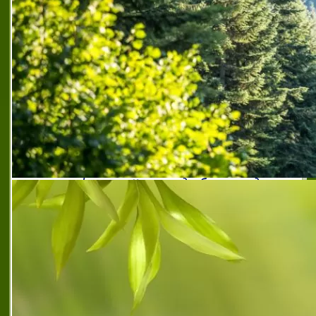
бижута с български шевици софия овча купел
,
бижута с български шевици софия овча купел
,
зала за
детски партита софия овча купел
,
зала за народни
танци овча купел 2
,
зала за партита с кетъринг
софия овча купел
,
зала за репетиции софия овча
купел
,
зала за семейни тържества софия овча купел
,
зала за семинари софия овча купел
,
зала за събития
софия овча купел
,
зала за танци софия овча купел
,
занималня за деца овча купел 2 софия
,
качествена
изработка на фолклорни носии
,
препоръчан
производител на народни носии
,
препоръчан
производител на фолклорни носии
,
препоръчан
фолклорен център овча купел
,
препоръчан шоурум за
народни носии софия
,
препоръчан шоурум за
фолклорни носии софия
,
препоръчана зала за
партита софия овча купел
,
продажба на народни
носии софия овча купел
,
продажба на фолклорни
носии софия овча купел
,
репетиции по народни
танци овча купел 2
,
специализирано производство на
народни носии
,
творческа работилница овча купел 2
софия
,
тениски с бродерии на етно бродерии
,
тениски с щампи на етно бродерии
,
тъпани по
поръчка от тропангелес
,
фолклорен център мило ми
е драго ми е
,
фолклорен център софия овча купел
,
фолклорни аксесоари на арт мегдан
,
фолклорни
носии на арт мегдан
,
шоурум за носии софия овча
купел