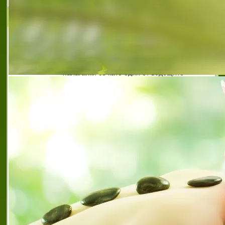
Пирин Текс Трейдинг ЕООД
Пирин Текс Трейдинг ЕООД е утвърдено
име в модната индустрия, производител
на висококачествена мъжка и дамска
конфекция. Успешно развива бизнес,
налагайки се като един от водещите
производите
pirin tex
,
pirin tex
,
rollmann
,
висококачествена мъжка и
дамска конфекция
,
висококачествени костюми марка
rollmann
,
висококачествени ризи марка rollmann
,
висококачествени сака марка rollmann
,
висококачествени якета марка rollmann
,
водещ
производител на модни облекла
,
водещ
производители на облекла в европа
,
дънки и
панталони марка rollmann
,
качествени кожени
аксесоари марка rollmann
,
костюми rollmann от
производител
,
костюми от висококачествени
материи
,
марката rollmann гаранция за високо
качество
,
пирин текс
,
пирин текс трейдинг
,
пирин
текс трейдинг еоод
,
производител на костюми
марка rollmann
,
стилни костюми марка rollmann
,
утвърдено име в модната индустрия