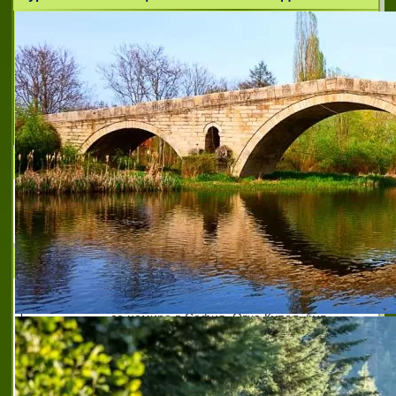
Пагани Стил ООД
Производство и търговия с мъжки
костюми, сака, панталони
Фолклорен център Мило ми е, драго ми е
Фолклорен център "Мило ми, драго ми е"
се намира в София, Овча Купел, бул.
Президент Линкълн 104. Тук можете да
откриете шоурум, предлагащ
разнообразие от народни носии,
аксесоари, тени