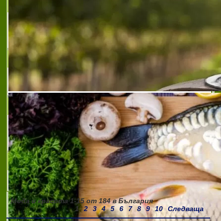
ЕУФОРИЯ-ИЗБРАНО ЗА ВАС
Еуфория - избрано за Вас - Маркови
дрехи втора употреба
LEATHER TRADE LTD
Италианска кожа
ДАУН М
Производство и търговия с кожени
облекла
CARAMELLA FASHION
Мода и красота
1-15
от
184
в България
1
2
3
4
5
6
7
8
9
10
Следваща