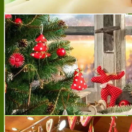
Брайдал Фешън
БРАЙДАЛ ФЕШЪН e фирма, която е
изключителен представител за България
на световноизвестните марки за булчинска
и официална мода:Pronovias Fashion
Group:Atelier Aimee;Enzoani;Elie by Elie
Saab;V
KIDS FASHION
Магазин за детски маркови дрехи
ХАДЖИЕВ СПОРТ
Производство на екипи за източни бойни
изкуства
FASHION STUDIO LAIZA