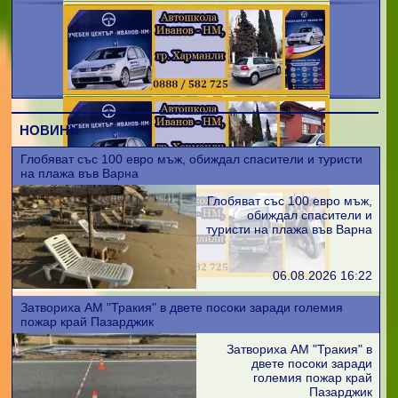
НОВИНИ
Глобяват със 100 евро мъж, обиждал спасители и туристи
на плажа във Варна
Глобяват със 100 евро мъж,
обиждал спасители и
туристи на плажа във Варна
06.08.2026 16:22
Затвориха АМ "Тракия" в двете посоки заради големия
пожар край Пазарджик
Затвориха АМ "Тракия" в
двете посоки заради
големия пожар край
Пазарджик