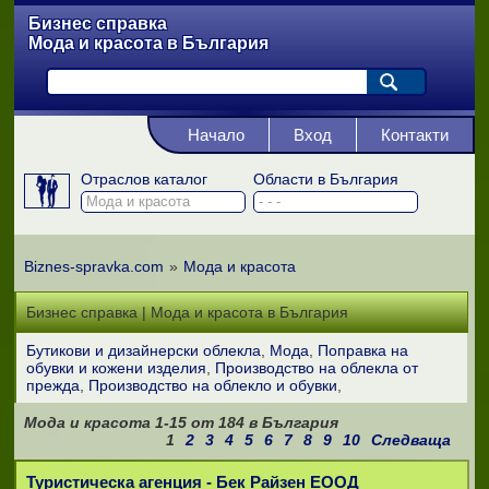
Бизнес справка
Мода и красота в България
Начало
Вход
Контакти
Отраслов каталог
Области в България
Biznes-spravka.com
»
Мода и красота
Бизнес справка | Мода и красота в България
Бутикови и дизайнерски облекла
Мода
Поправка на
обувки и кожени изделия
Производство на облекла от
прежда
Производство на облекло и обувки
Мода и красота
1-15
от
184
в България
1
2
3
4
5
6
7
8
9
10
Следваща
Туристическа агенция - Бек Райзен ЕООД