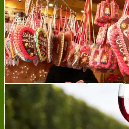
За нестандартната идея в облеклото Ви
CHAR JEANS
Дамска конфекция
ФЛАВИА АД
Комфорт и самочувствие
SISI DJI
дамски и мъжки спортни обувки
ГАЛИНЕЛ - МОДНА КЪЩА
Луксозна дамска мода, булчински рокли,
бални рокли