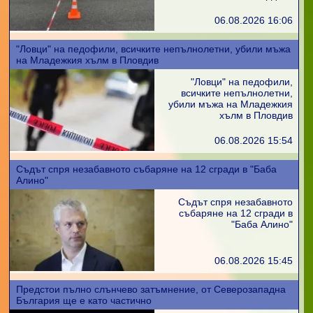
06.08.2026 16:06
"Ловци" на педофили, всичките непълнолетни, убили мъжа
на Младежкия хълм в Пловдив
"Ловци" на педофили,
всичките непълнолетни,
убили мъжа на Младежкия
хълм в Пловдив
06.08.2026 15:54
Съдът спря незабавното събаряне на 12 сгради в "Баба
Алино"
Съдът спря незабавното
събаряне на 12 сгради в
"Баба Алино"
06.08.2026 15:45
Предстои пълно слънчево затъмнение, от Северозападна
България ще е като частично