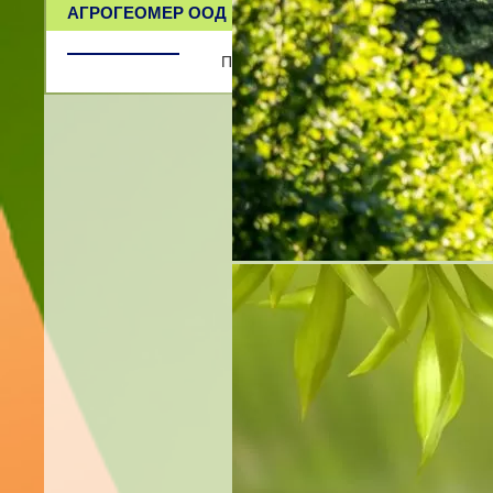
АГРОГЕОМЕР ООД
Проектантски и геодезически услуги