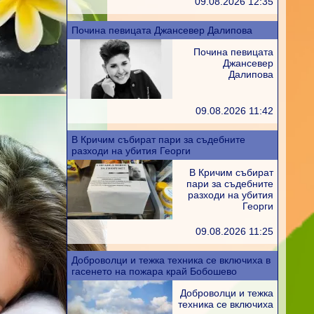
09.08.2026 12:35
Почина певицата Джансевер Далипова
Почина певицата
Джансевер
Далипова
09.08.2026 11:42
В Кричим събират пари за съдебните
разходи на убития Георги
В Кричим събират
пари за съдебните
разходи на убития
Георги
09.08.2026 11:25
Доброволци и тежка техника се включиха в
гасенето на пожара край Бобошево
Доброволци и тежка
техника се включиха