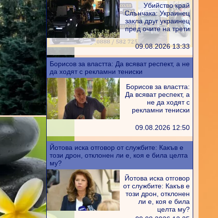
Убийство край
Слънчака: Украинец
закла друг украинец
пред очите на трети
09.08.2026 13:33
Борисов за властта: Да всяват респект, а не
да ходят с рекламни тениски
Борисов за властта:
Да всяват респект, а
не да ходят с
рекламни тениски
09.08.2026 12:50
Йотова иска отговор от службите: Какъв е
този дрон, отклонен ли е, коя е била целта
му?
Йотова иска отговор
от службите: Какъв е
този дрон, отклонен
ли е, коя е била
целта му?