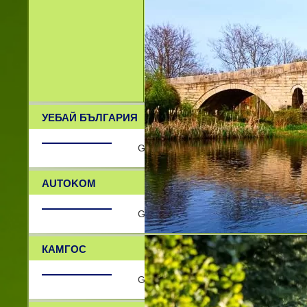
УЕБАЙ БЪЛГАРИЯ
GPS системи за проследяване Webe
AUTOKOM
GPS навигации и карти за тях , лапто
КАМГОС
GPS проследяване и наблюдение