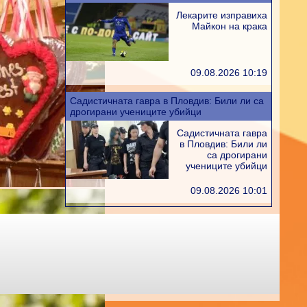
Лекарите изправиха
Майкон на крака
09.08.2026 10:19
Садистичната гавра в Пловдив: Били ли са
дрогирани учениците убийци
Садистичната гавра
в Пловдив: Били ли
са дрогирани
учениците убийци
09.08.2026 10:01