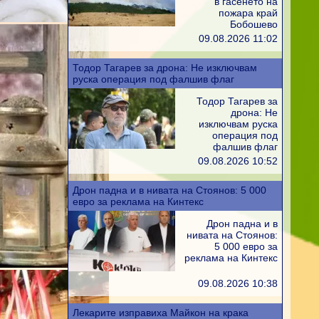
в гасенето на
пожара край
Бобошево
09.08.2026 11:02
Тодор Тагарев за дрона: Не изключвам
руска операция под фалшив флаг
Тодор Тагарев за
дрона: Не
изключвам руска
операция под
фалшив флаг
09.08.2026 10:52
Дрон падна и в нивата на Стоянов: 5 000
евро за реклама на Кинтекс
Дрон падна и в
нивата на Стоянов:
5 000 евро за
реклама на Кинтекс
09.08.2026 10:38
Лекарите изправиха Майкон на крака