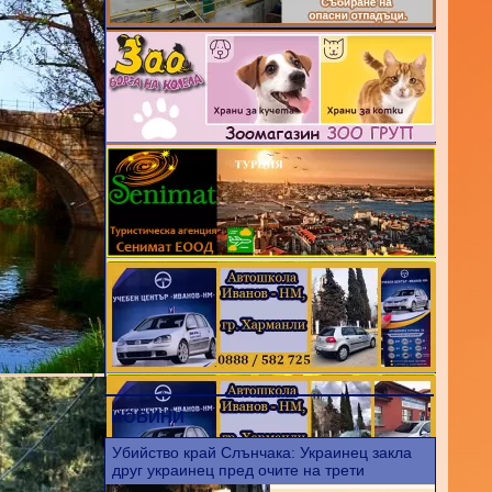
НОВИНИ
Убийство край Слънчака: Украинец закла
друг украинец пред очите на трети