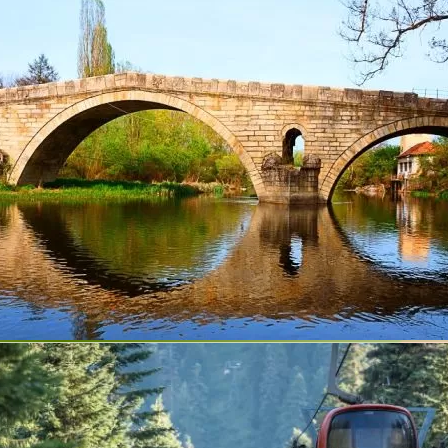
ye
пи внос от Англия и др.