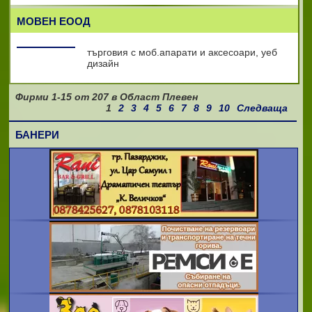
МОВЕН ЕООД
търговия с моб.апарати и аксесоари, уеб
дизайн
Фирми
1-15
от
207
в Област Плевен
1
2
3
4
5
6
7
8
9
10
Следваща
БАНЕРИ