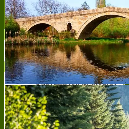
Пагани Стил ООД
Производство и търговия с мъжки
костюми, сака, панталони
Петранов 21 - Галя Стойкова ЕООД
Петранов 21 - Галя Стойкова ЕООД е
фирма с доказано име, специализирана в
сервизна поддръжка и ремонт на
асансьори и асансьорни уредби.
Наложила и утвърдила се посредством
качеството и коректността в
24 обслужване на асансьори плевен
,
24 обслужване на
асансьори плевен
,
абонаментно обслужване на
асансьори плевен
,
абонаментно сервизно обслужване
на асансьори
,
авариен асансьорен екип плевен
,