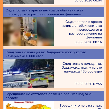
08.08.2026 08:54
Съдът остави в ареста петима от обвинените за
производство и разпространение на фентанил
Съдът остави в ареста
петима от обвинените за
производство и
разпространение на
фентанил
08.08.2026 08:16
След гонка с полицията: Задържаха мъж, у когото
намериха 460 000 евро
След гонка с полицията:
Задържаха мъж, у когото
намериха 460 000 евро
08.08.2026 07:55
Горещините не отстъпват, обявен е оранжев код за 21
области
Горещините не отстъпват,