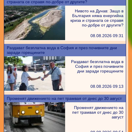
страната се справя по-добре от другите?
Нивото на Дунав: Защо в
България няма енергийна
криза и страната се справя
по-добре от другите?
08.08.2026 09:31
Раздават безплатна вода в София и през почивните дни
заради горещините
Раздават безплатна вода в
София и през почивните
дни заради горещините
08.08.2026 09:13
Променят движението на пет трамвая от днес до 30 август
Променят движението на
пет трамвая от днес до 30
август