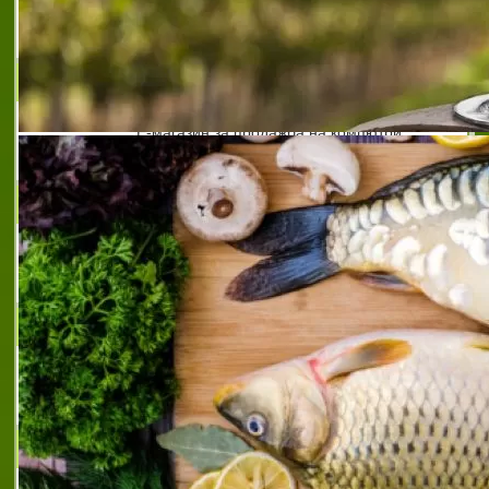
изработваща алуминиеви отливки плевен
,
фирма
производител на алуминиеви детайли плевен
VIKI-M COMPUTERS
Е-магазин за продажба на компютри,
периферия, консумативи
SYSTEX.BG
Създай онлайн колекция за магазина си и
ние ще ви я доставим
INSTYLE MP3 PLAYERS
Електронен магазин InStyle за MP3 and
MP4 Players
МАГАЗИН ЗА НАС