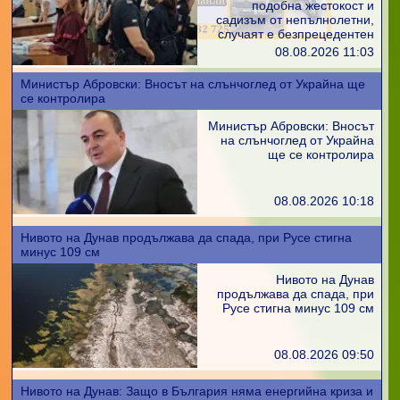
подобна жестокост и
садизъм от непълнолетни,
случаят е безпрецедентен
08.08.2026 11:03
Министър Абровски: Вносът на слънчоглед от Украйна ще
се контролира
Министър Абровски: Вносът
на слънчоглед от Украйна
ще се контролира
08.08.2026 10:18
Нивото на Дунав продължава да спада, при Русе стигна
минус 109 см
Нивото на Дунав
продължава да спада, при
Русе стигна минус 109 см
08.08.2026 09:50
Нивото на Дунав: Защо в България няма енергийна криза и