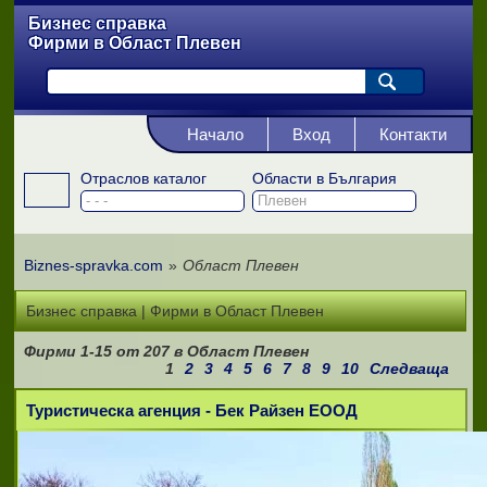
Бизнес справка
Фирми в Област Плевен
Начало
Вход
Контакти
Отраслов каталог
Области в България
Biznes-spravka.com
»
Област Плевен
Бизнес справка | Фирми в Област Плевен
Фирми
1-15
от
207
в Област Плевен
1
2
3
4
5
6
7
8
9
10
Следваща
Туристическа агенция - Бек Райзен ЕООД