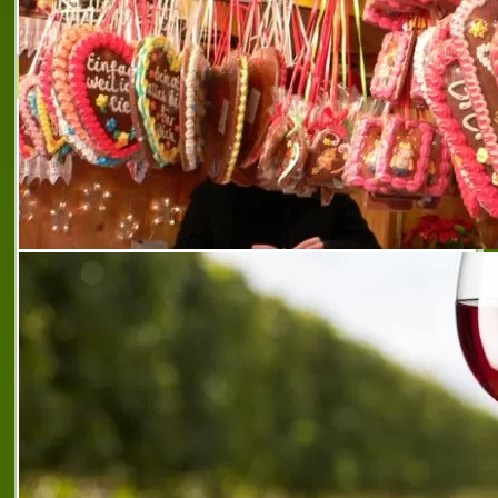
стимулатори плевен
,
търговия с фунгициди плевен
,
търговия с хербициди плевен
Алфа - 3 ООД
Алфа - 3 ООД е съвременна, пазарно
ориентирана българска компания,
учредена през 1994 год. със седалище и
адрес на управление град Плевен. Една
от водещите на пазара с традиции в
сферата на и
алуминиеви детайли плевен
,
алуминиеви детайли
плевен
,
алуминиеви отливки за автомобили плевен
,
алуминиеви отливки плевен
,
алфа 3 оод
,
алфа 3 оод
плевен
,
детайли от алуминиеви сплави плевен
,
изработка на детайли от алуминиеви сплави плевен
,
кокилно леене на алуминиеви отливки плевен
,
леене
на отливки от алуминиеви сплави плевен
,
леене под
ниско налягане на алуминиеви отливки
,
механична
обработка на алуминиеви детайли
,
обработка на
алуминиеви детайли плевен
,
отливки на детайли от
алуминиеви сплави
,
отливки от алуминиеви сплави
плевен
,
препоръчана фирма за алуминиеви отливки
плевен
,
производство на алуминиеви детайли
плевен
,
фирма за алуминиеви отливки плевен
,
фирма