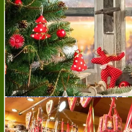
АГРОЗАЩИТА - ГВ ЕООД
АГРОЗАЩИТА - ГВ ЕООД е фирма със
седалище град Плевен, ул. Луковит 4, ет.
2. Развива своята дейност в областта на
селското стопанство. Занимава се с
търговия на агрохимичес
агрозащита гв
,
агрозащита гв
,
агрозащита гв еоод
плевен
,
дистрибутор на агрия ад плевен
,
коректна
фирма за консултинг плевен
,
препарати за
растителна защита плевен
,
препарати за селското
стопанство плевен
,
продажба на агрохимически
препарати плевен
,
продажба на органични торове
плевен
,
продажба на препарати за растителна
защита плевен
,
разнообразие от агрохимически
препарати плевен
,
растежни стимулатори за
растения плевен
,
специализирана фирма за
агрохимически препарати
,
специализирана фирма за
семена плевен
,
специализирана фирма за торове
плевен
,
търговия с агрохимически препарати
плевен
,
търговия с биостимулатори плевен
,
търговия с биоциди плевен
,
търговия с
инсектициди плевен
,
търговия с качествени семена
плевен
,
търговия с листни торове плевен
,
търговия
с органични торове плевен
,
търговия с растежни