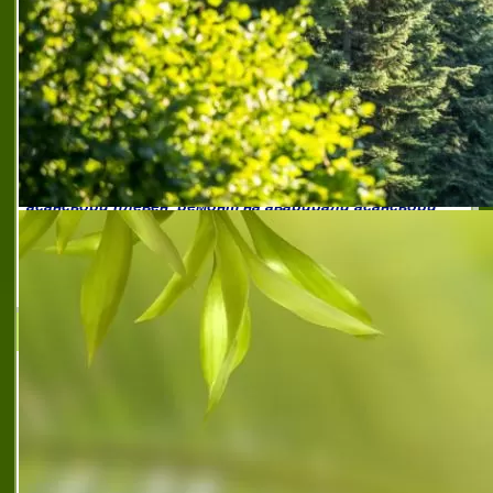
авариен асансьорен техник плевен
,
аварийно
обслужване на асансьори плевен
,
дежурен асансьорен
екип плевен
,
дежурен асансьорен техник плевен
,
качествен ремонт на асансьори плевен
,
качествен
сервиз на асансьори плевен
,
мобилен сервиз за
асансьори плевен
,
обслужване и ремонт на асансьори
плевен
,
обслужване на асансьорни уредби плевен
,
освобождаване на хора от аварирали асансьори
,
петранов 21
,
петранов 21 галя стойкова
,
петранов
21 галя стойкова еоод
,
препоръчана фирма за
асансьори плевен
,
преустройство на стари
асансьори плевен
,
ремонт на аварирали асансьори
плевен
,
ремонт на асансьорни уредби с абонамент
плевен
,
реновиране на асансьори плевен
,
сервизно
обслужване на асансьори плевен
,
фирма за
поддръжка на асансьори плевен
Деси-75 ЕООД
Деси - 75 ЕООД е фирма с доказано име,
една от водещите на пазара
специалзирана в областта на бизнеса и
търговията със черни и цветни метали и
автомобили за скрап, утвърдила и
наложила се с име на над