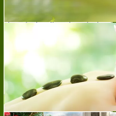
автомобили за скрап брестовец
,
автомобили за
скрап брестовец
,
автомобили за скрап област
плевен
,
база за вторични суровини брестовец
,
база
за вторични суровини област плевен
,
база за скрап
брестовец
,
вторични суровини брестовец
,
вторични
суровини област плевен
,
деси 75 брестовец
,
деси 75
еоод
,
деси 75 еоод брестовец
,
изкупуване на
автомобили за скрап брестовец
,
изкупуване на
акумулатори брестовец
,
изкупуване на акумулатори
област плевен
,
изкупуване на вторични суровини
брестовец
,
изкупуване на метали област плевен
,
преработка на черни и цветни метали
,
пункт за
вторични суровини брестовец
,
пункт за вторични
суровини област плевен
,
пункт за скрап брестовец
,
сортиране и обработка на метали брестовец
,
сортиране и обработка на метали област плевен
,
търговията със черни и цветни метали брестовец
,
търовия на едро с метални отпадъци
,
търовия с
метални отпадъци брестовец
,
търовия с метални
отпадъци област плевен
,
части за автомобили
втора употреба брестовец
А ТУРС ЕООД