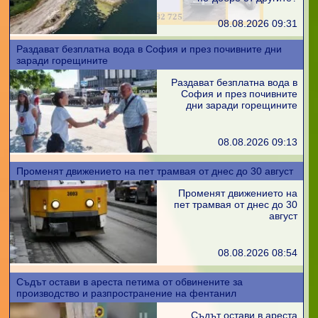
08.08.2026 09:31
Раздават безплатна вода в София и през почивните дни
заради горещините
Раздават безплатна вода в
София и през почивните
дни заради горещините
08.08.2026 09:13
Променят движението на пет трамвая от днес до 30 август
Променят движението на
пет трамвая от днес до 30
август
08.08.2026 08:54
Съдът остави в ареста петима от обвинените за
производство и разпространение на фентанил
Съдът остави в ареста