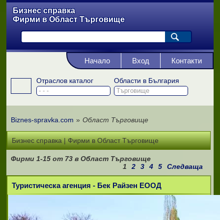
Бизнес справка
Фирми в Област Търговище
Начало
Вход
Контакти
Отраслов каталог
Области в България
Biznes-spravka.com
»
Област Търговище
Бизнес справка | Фирми в Област Търговище
Фирми
1-15
от
73
в Област Търговище
1
2
3
4
5
Следваща
Туристическа агенция - Бек Райзен ЕООД