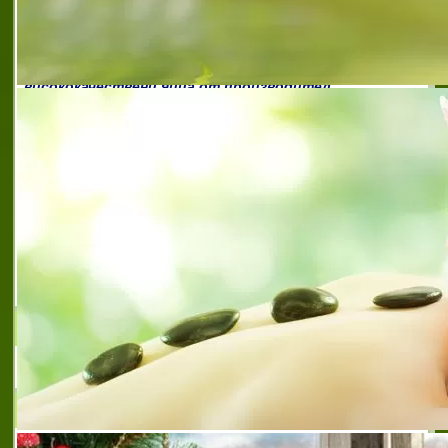
български производител на яйца
,
български
производител на яйца
,
висококачествени яйца за
консумация
,
висококачествени яйца марка квинс
,
висококачествени яйца от производител
,
висококачествени яйца търговска марка квинс
,
квинс
арго
,
квинс арго еоод
,
препоръчан производител на
качествени яйца
,
препоръчан производител на яйца
за консумация
,
препоръчана фирма за търговия с
яйца
,
производител на яйца за консумация
,
птицеферма квинс арго
,
птицеферма поморие
,
птицеферма село буйново
,
птицеферма село козма
презвитер
,
птицеферма село презвитер козма
,
фирма производител на яйца за консумация
,
яйца за
консумация с търговска марка квинс
,
яйца от
български производител
,
яйца с налична маркировка
на фирмата
,
яйца търговска марка квинс
ДОННА АЛЕКСАНДРОВА
РЕКЛАМНИ РЕШЕНИЯ