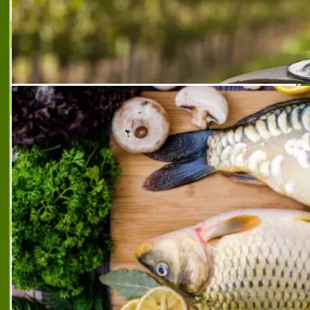
стъкло
,
обработено стъкло
ХОТЕЛ ИДОЛ - ТЪРГОВИЩЕ
Хотел Идол в град Търговище
ЯЙЦА И ПТИЦИ ЛОМЦИ
Фирма ЯЙЦА И ПТИЦИ ЛОМЦИ -
отглеждане на кокошки - носачки и
производство на яйца за консумация.
Фирмата притежава сертифициран по
HACCP пакетиращ център, собствен
транспорт.Произво
ТАЙФУН БГ
ТАЙФУН БГ ООД насочва своята основна
дейност към производството на керамични
изделия. Фирмата стартира дейността си
с изграждането на керамична фабрика,
намираща се в село Ловец. През изминал