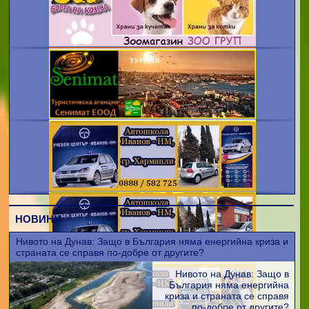
НОВИНИ
Нивото на Дунав: Защо в България няма енергийна криза и
страната се справя по-добре от другите?
Нивото на Дунав: Защо в
България няма енергийна
криза и страната се справя
по-добре от другите?