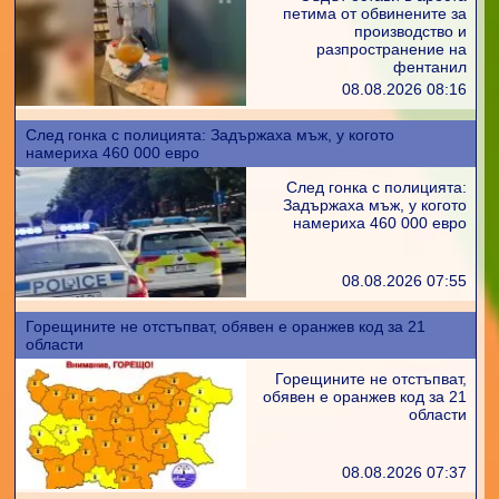
петима от обвинените за
производство и
разпространение на
фентанил
08.08.2026 08:16
След гонка с полицията: Задържаха мъж, у когото
намериха 460 000 евро
След гонка с полицията:
Задържаха мъж, у когото
намериха 460 000 евро
08.08.2026 07:55
Горещините не отстъпват, обявен е оранжев код за 21
области
Горещините не отстъпват,
обявен е оранжев код за 21
области
08.08.2026 07:37