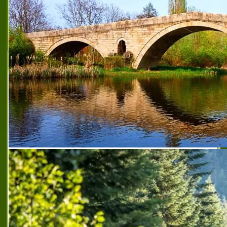
Земеделска кооперация за производство и услуги
Единство
Земеделска кооперация за производство и
услуги Единство, село Врани кон e с
утвърдено и доказано име, една от
водещите в областта на земеделието и
селското стопанство, натрупала богат
опит, наложила с
висококачествени зърнени култури врани кон
,
висококачествени зърнени култури врани кон
,
еколкогично чисти зърнени култури врани кон
,
земеделска кооперация единство
,
земеделска
кооперация единство врани кон
,
земеделска
кооперация село врани кон
,
зкпу единство
,
зкпу
единство врани кон
,
зкпу село врани кон
,
зърнени и
фуражни култури врани кон
,
зърно с високи
показатели врани кон
,
зърнопроизводство врани кон
,
кооперация единство
,
кооперация единство врани
кон
,
препоръчан производител на зърно врани кон
,