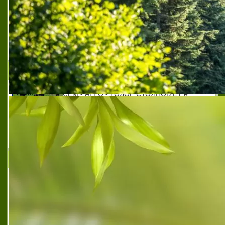
продажба на зърно врани кон
,
производител на
зърнени култури врани кон
,
производител на
пшеница варни кон
,
произодител на слънчоглед
врани кон
,
произодител на фуражни култури врани
кон
,
пшеница с високи показатели врани кон
,
слънчоглед с високи показатели врани кон
ЕТ СЕМ-АГРО - ТОДОР СТОЯНОВ
СЕМ - АГРО - ТОДОР СТОЯНОВ ЕТ е
фирма със седалище град Търговище,ул.
Република 14, ет. 4, ап. 10. Развива своята
дейност в областта на селското
стопанство. Занимава се с
животновъдството
Квинс-Арго ЕООД
Квинс-Арго ЕООД е съвременна, пазарно
ориентирана компания, със седалище и
адрес на управление град Лозница.
Наследник и правоприемник на Квинс -
Арго и С-ие СД, фирма с богат опит в
областта на се