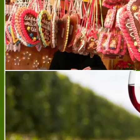
VERАRT
Другата възможност - мебели за хора
ПРИТИ ЛЕЙДИ ЕООД
БИЖУТА – Онлайн магазин за бижута
ТРАКИЯ ГЛАС БЪЛГАРИЯ ЕАД
Стъкларски комплекс ТРАКИЯ ГЛАС
БЪЛГАРИЯ ЕАД е собственост на турският
стъкларски гигант Шишеджам, основан в
България през 2004 година. Шишеджам
Холдинг е петият по големина в Европа
произв
автомобилни стъкла
,
автомобилни стъкла
,
стъкло
и изделия от стъкло
,
домакинско стъкло
,
плоско