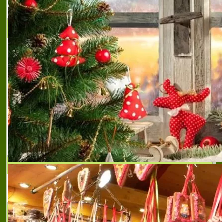
Външна, печатна и сувенирна реклама.
СТОЯНОВ ЕООД
СТОЯНОВ ЕООД е фирма със седалище
град Търговище, ул. Росица № 10.
Развива своята дейност в областта на
строителството. Специализирана в
строителството на жилищни,
строително ремонтни дейности
,
строително
ремонтни дейности
,
строително монтажни услугии
,
ремонтни услуги търговище
,
строително ремонтни
услуги
,
строителни дейности търговище
,
строителни услуги търговище
,
стоянов еоод
търговище
БИГ БРАДЪРС ЕООД
Фирма за транспорт и спедиция
МЕБЕЛИ GARONI