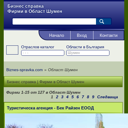
Бизнес справка
Фирми в Област Шумен
Начало
Вход
Контакти
Отраслов каталог
Области в България
Biznes-spravka.com
»
Област Шумен
Бизнес справка | Фирми в Област Шумен
Фирми
1-15
от
127
в Област Шумен
1
2
3
4
5
6
7
8
9
Следваща
Туристическа агенция - Бек Райзен ЕООД