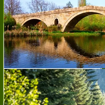
Строителство и строителни машини ЕООД
Строителство и строителни машини ЕООД
е създадена през 2002 година със
седалище град Смядово. Развива своята
дейност в областта на строителството.
Занимава се с ниско и пътно строите
ниско строителство
,
ниско строителство
,
строителни ремонти върбица
,
строителство и
строителни машини върбица
,
строителни услуги
върбица
,
строително монтажни работи върбица
,
услуги със строителна механизация
,
пътно
строителство
,
строителна профилактика върбица
,
строителство и строителни машини
Многопрофилна болница за активно лечение -
Шумен