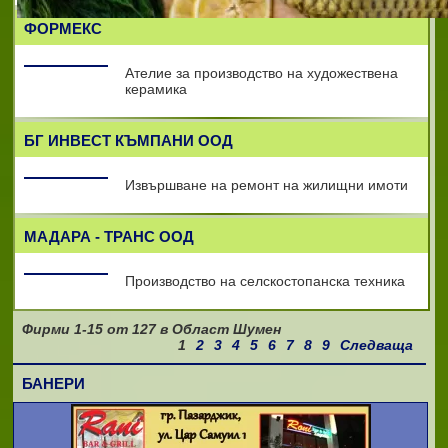
ФОРМЕКС
Ателие за производство на художествена
керамика
БГ ИНВЕСТ КЪМПАНИ ООД
Извършване на ремонт на жилищни имоти
МАДАРА - ТРАНС ООД
Производство на селскостопанска техника
Фирми
1-15
от
127
в Област Шумен
1
2
3
4
5
6
7
8
9
Следваща
БАНЕРИ