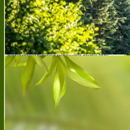
Здравеопазването в Шумен има
дългогодишни традиции, датиращи от XIX
век. Началото е поставено през 1837 г.,
когато е открита първата болница в града
– създадена за нуждите на турските
военни под
болница нови пазар
,
болница нови пазар
,
болница с
модерна база шумен
,
болница шумен
,
висококачествени здравни услуги шумен
,
висококачествени медицински услуги шумен
,
високоспециализирана медицинска помощ нови
пазар
,
високоспециализирана медицинска помощ
шумен
,
качествена медицинска грижа шумен
,
квалифицирани лекари специалисти шумен
,
лечебно
заведение нови пазар
,
мбал шумен
,
мбал шумен ад
,
многопрофилна болница за активно лечение шумен
,
многопрофилна болница шумен
,
неврологично
отделение нови пазар
,
образна диагностика нови
пазар
,
педиатрично отделение нови пазар
,
препоръчано лечебно заведение в шуменска област
,
съвременно лечебно заведение шумен
,
терапевтично
отделение нови пазар
,
физикална терапия и
рехабилитация нови пазар
Бутик за красота Beauty Code