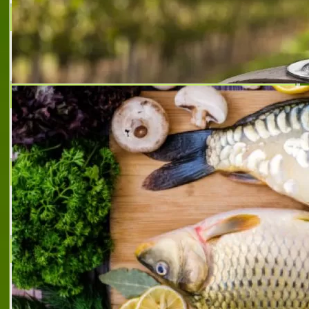
АГРОИНТЕРНЕЙШЪНЪЛ ООД
Семена за посев и препарати за
растителна защита.
МАРИНОВ
Предлагаме Биохумус от Червен
калифорнийски червей
КУРОРТЕН КОМПЛЕКС ПАТЛЕЙНА
Семеен хотел за целогодишна почивка
сред природата
ДАУН М
Производство и търговия с кожени
облекла