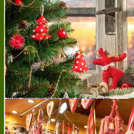
масаж на стъпала и длани шумен
,
стилен маникюр и
педикюр шумен
,
център за красота beauty code
,
център за релаксиращ масаж шумен
,
широка гама от
козметични услуги шумен
Аптека Ирис
Аптека ИРИС се намират в град Нови
пазар, пл. Раковски № 4. Предлага всичко
необходимо за вашето здраве. Работи по
сключен договор с НЗОК, предлага
пълната номенклатура лекарст
аптека ирис
,
аптека ирис
,
аптека ирис нови пазар
,
аптека обслужваща зелени рецепти нови пазар
,
аптека по договор с нзок нови пазар
,
аптечното
заведение в нови пазар
,
всичко необходимо за
вашето здраве
,
козметика за бебета и деца нови
пазар
,
лекарства на достъпни цени нови пазар
,
лекарства със зелена рецепта в нови пазар
,
лекарствени средства на конкурентни цени
,
медицинска козметика нови пазар
,
предпочитана
аптека нови пазар
,
препоръчана аптека в нови пазар
,
продажба на лекраствени средства нови пазар
,
пълна номенклатура лекарствени средства нови
пазар
,
санитарно хигиенни продукти нови пазар
,