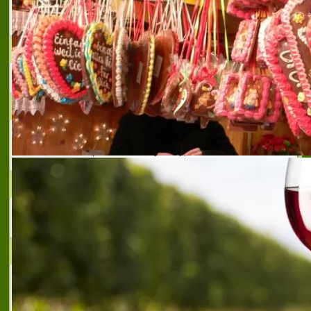
хомеопатични продукти нови пазар
,
широка гама от
медикаменти нови пазар
Велпа ЕООД
ПРИКЛЮЧЕНСКИ УИКЕНД
Планиране и организация на
приключенски уикенд
МАКЕТ ООД
Производител на алуминиеви радиатори
JOLI FASHION
JOLI FASHION - онлайн магазин за дамско
младежко облекло