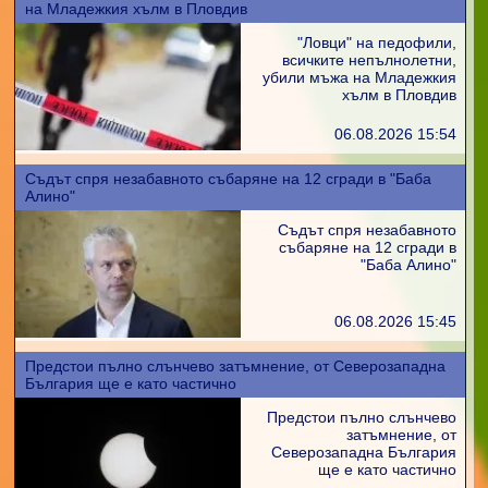
на Младежкия хълм в Пловдив
"Ловци" на педофили,
всичките непълнолетни,
убили мъжа на Младежкия
хълм в Пловдив
06.08.2026 15:54
Съдът спря незабавното събаряне на 12 сгради в "Баба
Алино"
Съдът спря незабавното
събаряне на 12 сгради в
"Баба Алино"
06.08.2026 15:45
Предстои пълно слънчево затъмнение, от Северозападна
България ще е като частично
Предстои пълно слънчево
затъмнение, от
Северозападна България
ще е като частично