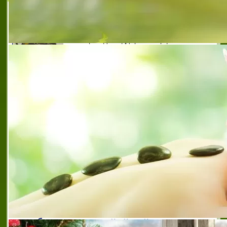
Бутик за красота Beauty Code, град Шумен
се грижи за красотата, комфорта и
доброто самочувствие на своите клиенти,
желаещите да поддържат перфектен
външен вид. Предлага иновативни
медицински услуги, з
beauty code
,
beauty code
,
beauty code шумен
,
антицелулитни процедури и масажи шумен
,
апарат
за лазерна епилация elysion pro шумен
,
бутик за
красота beauty code
,
бутик за красота beauty code
шумен
,
естетика и грижа на кожата в шумен
,
ефективни козметични процедури шумен
,
ефикасен
антицелулитен масаж шумен
,
качествен грим и
поставяне на мигли шумен
,
качествени козметични
услуги шумен
,
козметични терапии за лице шумен
,
лазерна епилация шумен
,
лечебно възстановителни и
арома масажи шумен
,
масажи за лице и тяло шумен
,
предпочитан център за красота в шумен
,
препоръчан бутик за красота шумен
,
препоръчан
салон за красота шумен
,
препоръчан център за
красота шумен
,
препоръчани козметични
специалисти шумен
,
прически за всеки повод шумен
,
разнообразни и отпускащи масажи шумен
,
разнообразни козметични процедури шумен
,
разнообразни козметични услуги шумен
,
релаксиращ