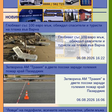
НОВИНИ
Глобяват със 100 евро мъж, обиждал спасители и туристи
на плажа във Варна
Глобяват със 100 евро мъж,
обиждал спасители и
туристи на плажа във Варна
06.08.2026 16:22
Затвориха АМ "Тракия" в двете посоки заради големия
пожар край Пазарджик
Затвориха АМ "Тракия" в
двете посоки заради
големия пожар край
Пазарджик
06.08.2026 16:06
"Ловци" на педофили, всичките непълнолетни, убили мъжа