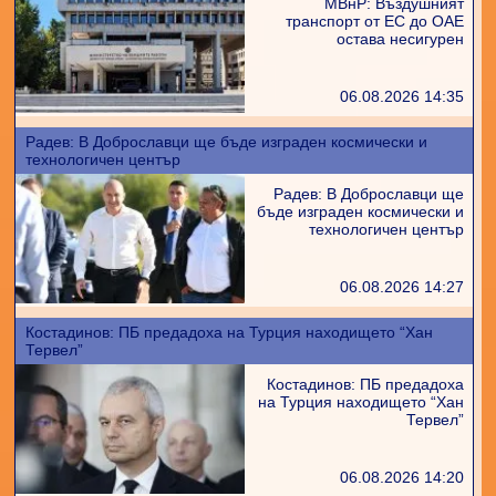
МВнР: Въздушният
транспорт от ЕС до ОАЕ
остава несигурен
06.08.2026 14:35
Радев: В Доброславци ще бъде изграден космически и
технологичен център
Радев: В Доброславци ще
бъде изграден космически и
технологичен център
06.08.2026 14:27
Костадинов: ПБ предадоха на Турция находището “Хан
Тервел”
Костадинов: ПБ предадоха
на Турция находището “Хан
Тервел”
06.08.2026 14:20