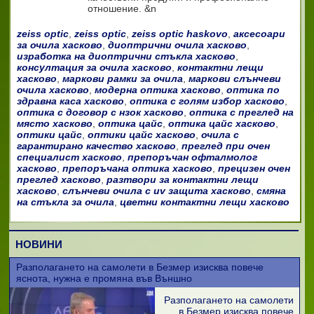
отношение. &n
zeiss optic
,
zeiss optic
,
zeiss optic haskovo
,
аксесоари
за очила хасково
,
диоптрични очила хасково
,
изработка на диоптрични стъкла хасково
,
консултация за очила хасково
,
контактни лещи
хасково
,
маркови рамки за очила
,
маркови слънчеви
очила хасково
,
модерна оптика хасково
,
оптика по
здравна каса хасково
,
оптика с голям избор хасково
,
оптика с договор с нзок хасково
,
оптика с преглед на
място хасково
,
оптика цайс
,
оптика цайс хасково
,
оптики цайс
,
оптики цайс хасково
,
очила с
гарантирано качество хасково
,
преглед при очен
специалист хасково
,
препоръчан офталмолог
хасково
,
препоръчана оптика хасково
,
прецизен очен
преглед хасково
,
разтвори за контактни лещи
хасково
,
слънчеви очила с uv защита хасково
,
смяна
на стъкла за очила
,
цветни контактни лещи хасково
НОВИНИ
Разполагането на самолети в Безмер изисква повече
яснота, нужна е промяна във Външно
Разполагането на самолети
в Безмер изисква повече