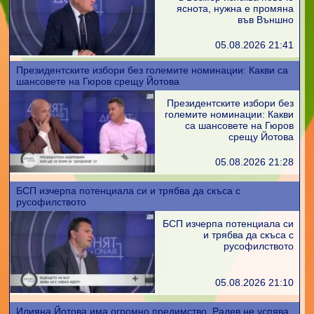
яснота, нужна е промяна
във Външно
05.08.2026 21:41
Президентските избори без големите номинации: Какви са
шансовете на Гюров срещу Йотова
Президентските избори без
големите номинации: Какви
са шансовете на Гюров
срещу Йотова
05.08.2026 21:28
БСП изчерпа потенциала си и трябва да скъса с
русофилството
БСП изчерпа потенциала си
и трябва да скъса с
русофилството
05.08.2026 21:10
Илияна Йотова има огромно предимство, Радев не успява