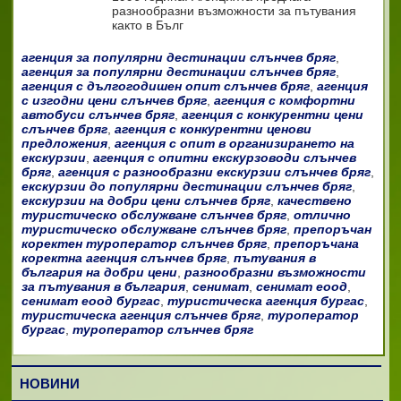
разнообразни възможности за пътувания
както в Бълг
агенция за популярни дестинации слънчев бряг
,
агенция за популярни дестинации слънчев бряг
,
агенция с дългогодишен опит слънчев бряг
,
агенция
с изгодни цени слънчев бряг
,
агенция с комфортни
автобуси слънчев бряг
,
агенция с конкурентни цени
слънчев бряг
,
агенция с конкурентни ценови
предложения
,
агенция с опит в организирането на
екскурзии
,
агенция с опитни екскурзоводи слънчев
бряг
,
агенция с разнообразни екскурзии слънчев бряг
,
екскурзии до популярни дестинации слънчев бряг
,
екскурзии на добри цени слънчев бряг
,
качествено
туристическо обслужване слънчев бряг
,
отлично
туристическо обслужване слънчев бряг
,
препоръчан
коректен туроператор слънчев бряг
,
препоръчана
коректна агенция слънчев бряг
,
пътувания в
българия на добри цени
,
разнообразни възможности
за пътувания в българия
,
сенимат
,
сенимат еоод
,
сенимат еоод бургас
,
туристическа агенция бургас
,
туристическа агенция слънчев бряг
,
туроператор
бургас
,
туроператор слънчев бряг
НОВИНИ