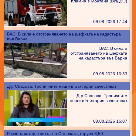
пламна в Монтана (ВИДЕО)
09.08.2026 17:44
ВАС: В сила е отстраняването на шефката на кадастъра
във Варна
ВАС: В сила е
отстраняването на шефката
на кадастъра във Варна
09.08.2026 16:33
Д-р Спасова: Тропичните нощи в България зачестяват
Д-р Спасова: Тропичните
нощи в България зачестяват
09.08.2026 16:07
Розов таратор е хитът на Слънчака, струва 6,50