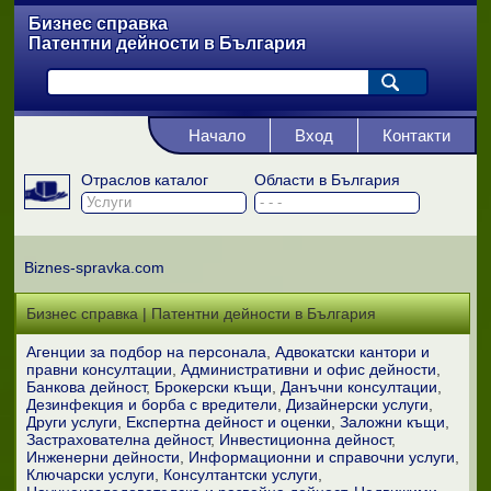
Бизнес справка
Патентни дейности в България
Начало
Вход
Контакти
Отраслов каталог
Области в България
Biznes-spravka.com
Бизнес справка | Патентни дейности в България
Агенции за подбор на персонала
Адвокатски кантори и
правни консултации
Административни и офис дейности
Банкова дейност
Брокерски къщи
Данъчни консултации
Дезинфекция и борба с вредители
Дизайнерски услуги
Други услуги
Експертна дейност и оценки
Заложни къщи
Застрахователна дейност
Инвестиционна дейност
Инженерни дейности
Информационни и справочни услуги
Ключарски услуги
Консултантски услуги