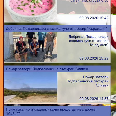
Слънчака, струва 6,50
09.08.2026 15:42
Добрина: Пожарникари спасиха куче от язовир “Кърджали”
Добрина: Пожарникари
спасиха куче от язовир
“Кърджали”
09.08.2026 15:29
Пожар затвори Подбалканския път край Сливен
Пожар затвори
Подбалканския път край
Сливен
09.08.2026 14:37
Примамка, но и хищник - какво представлява дронът
"Майя"?