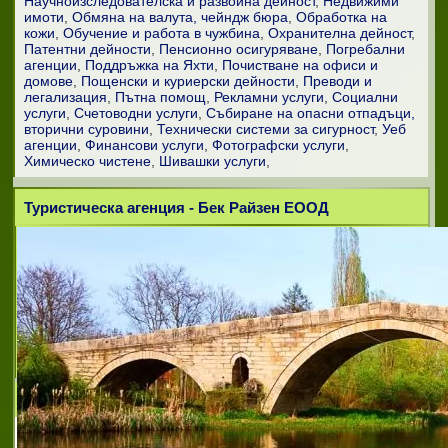
Научноизследователска и развойна дейност
Недвижими
имоти
Обмяна на валута, чейндж бюра
Обработка на
кожи
Обучение и работа в чужбина
Охранителна дейност
Патентни дейности
Пенсионно осигуряване
Погребални
агенции
Поддръжка на Яхти
Почистване на офиси и
домове
Пощенски и куриерски дейности
Преводи и
легализация
Пътна помощ
Рекламни услуги
Социални
услуги
Счетоводни услуги
Събиране на опасни отпадъци,
вторични суровини
Технически системи за сигурност
Уеб
агенции
Финансови услуги
Фотографски услуги
Химическо чистене
Шивашки услуги
Туристическа агенция - Бек Райзен ЕООД
ИРИН ПАТЕНТ КО
ИРИН ПАТЕНТ КО работи в