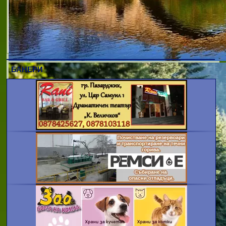
сътрудничество със следните
международни организации в областта на
интелектуалната и индустриалната
собственост; AIPPI, EPI, ЕСТА, INTA,
WIPO.Предлага следните услуги:промишл
БАНЕРИ