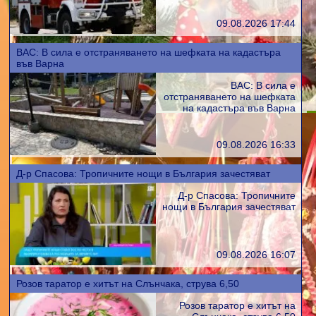
09.08.2026 17:44
ВАС: В сила е отстраняването на шефката на кадастъра
във Варна
ВАС: В сила е
отстраняването на шефката
на кадастъра във Варна
09.08.2026 16:33
Д-р Спасова: Тропичните нощи в България зачестяват
Д-р Спасова: Тропичните
нощи в България зачестяват
09.08.2026 16:07
Розов таратор е хитът на Слънчака, струва 6,50
Розов таратор е хитът на