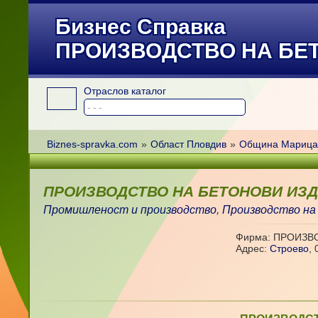
Бизнес Справка
ПРОИЗВОДСТВО НА БЕ
Отраслов каталог
Biznes-spravka.com
»
Област Пловдив
»
Община Марица
ПРОИЗВОДСТВО НА БЕТОНОВИ ИЗ
Промишленост и производство
,
Производство на
Фирма: ПРОИЗВ
Адрес:
Строево
,