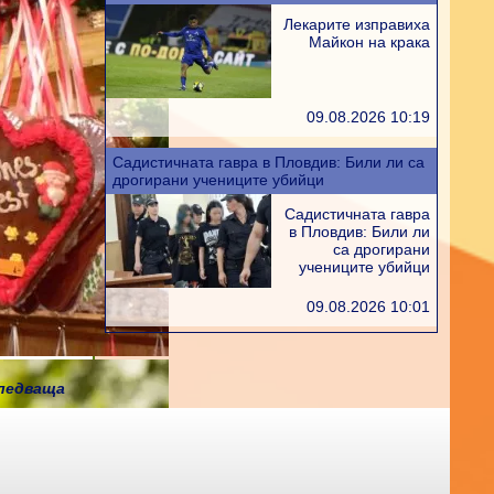
Лекарите изправиха
Майкон на крака
09.08.2026 10:19
Садистичната гавра в Пловдив: Били ли са
дрогирани учениците убийци
Садистичната гавра
в Пловдив: Били ли
са дрогирани
учениците убийци
09.08.2026 10:01
ледваща