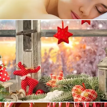
 създадено през 2002 година с основна дейност - общо
и съоръжения, производство на бетон и бетонови изделия,
и ВиК строителство.
 оборудване
во занимаващо се с добив на инертни материали,
ови и варови разтвори. Намира се в югоизточната част на