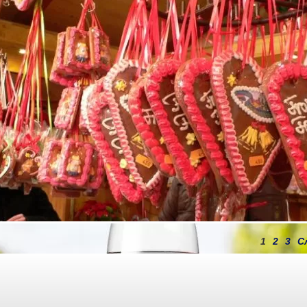
во, което се занимава със строителство и ремонти на
истрали и аерописти. Осигурява пътна помощ, занимава се
1
2
3
С