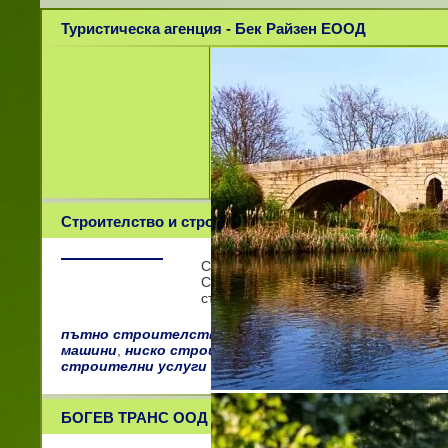
Туристическа агенция - Бек Райзен ЕООД
Строителство и строителни машини ЕООД
Строителство и строителни машини 
Смядово. Развива своята дейност в о
строите
пътно строителство
,
пътно строителство
,
стро
машини
,
ниско строителство
,
строителни ремонт
строителни услуги върбица
,
строително монтажни
БОГЕВ ТРАНС ООД