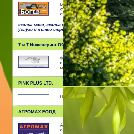
Богев Транс OOД е фирма със седали
строителството. Предлага услуги с 
стро
скална маса
,
скална маса
,
услуги с бобкат
,
доставя 
услуги с пътно строителни машини
,
валяк
,
пясък
,
и
Т и Т Инженеринг ООД
Фирма Т И Т ИНЖЕНЕРИНГ ООД е съз
инвестиционно проектиране на сград
млади, енергични и
PINK PLUS LTD.
Пинк Плюс ЕООД - Професионална с
АГРОМАХ ЕООД
АГРОМАХ ЕООД е основана през 1995
обработка на земеделски земи и зър