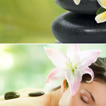
ериали
,
бетон
,
асфалт
, чиято основна дейност е проучване, проектиране,
и и декоративни подови системи на база реактивни смоли.
рна с основна дейност проектиране, производство и
и безопасност на движението. Предлага следните продукти