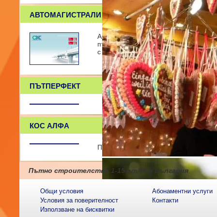
АВТОМАГИСТРАЛИ ХЕМУС
АВТОМАГИСТРАЛИ ХЕМУС АД е дружест
пътища, пътни съоръжения, автомаг
с търговска и външноикон
ПЪТПЕРФЕКТ
КОС АЛФА
Пътно и гражданско строителство!
Пътно строителство
1-15
от
40
в България
Общи условия
Абонаментни услуги
Условия за поверителност
Контакти
Използване на бисквитки