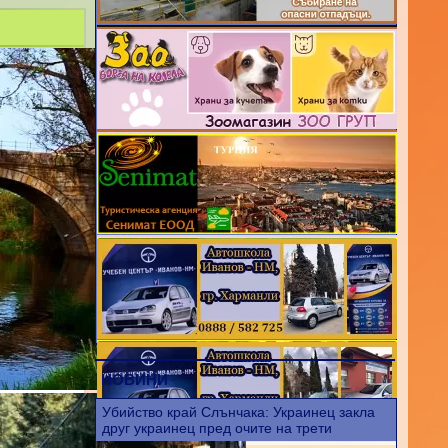
ни
НОВИНИ
Убийство край Слънчака: Украинец закла
друг украинец пред очите на трети