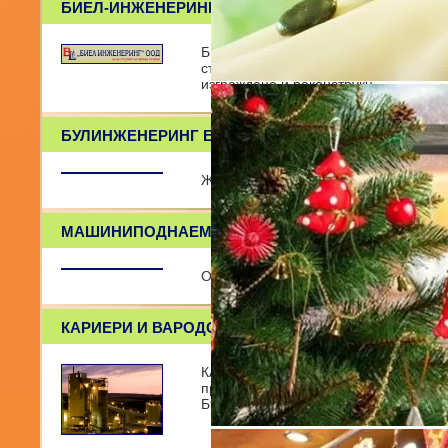
БИЕЛ-ИНЖЕНЕРИНГ ООД
БИЕЛ-ИНЖЕНЕРИНГ ООД е дружество,
строителство на сгради и строителн
изграждане и реконструкц
БУЛИНЖЕНЕРИНГ ЕООД
Жилищно, промишлено, железопътно 
МАШИНИПОДНАЕМ.БГ
Онлайн портал за наем на машини и
КАРИЕРИ И ВАРОДОБИВ АД
КАРИЕРИ И ВАРОДОБИВ АД е дружест
производство на негасена вар, бетон
България. Заводът е разположе