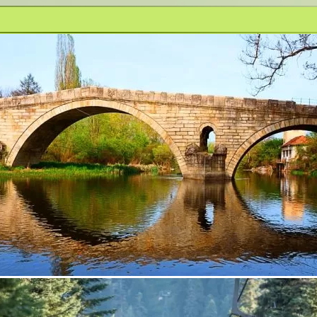
ЕООД е създадена през 2002 година със седалище град
бластта на строителството. Занимава се с ниско и пътно
ителна профилактика върбица
,
строителство и строител
и върбица
,
строителство и строителни машини върбица
,
 работи върбица
,
услуги със строителна механизация