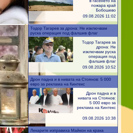
в гасенето на
пожара край
Бобошево
09.08.2026 11:02
Тодор Тагарев за дрона: Не изключвам
руска операция под фалшив флаг
Тодор Тагарев за
дрона: Не
изключвам руска
операция под
фалшив флаг
09.08.2026 10:52
Дрон падна и в нивата на Стоянов: 5 000
евро за реклама на Кинтекс
Дрон падна и в
нивата на Стоянов:
5 000 евро за
реклама на Кинтекс
09.08.2026 10:38
Лекарите изправиха Майкон на крака