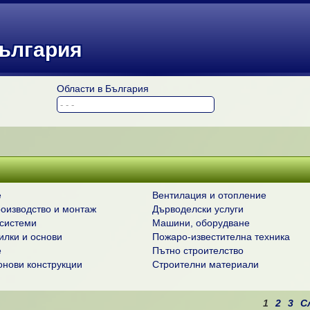
България
Области в България
е
Вентилация и отопление
роизводство и монтаж
Дърводелски услуги
системи
Машини, оборудване
илки и основи
Пожаро-известителна техника
е
Пътно строителство
нови конструкции
Строителни материали
1
2
3
С