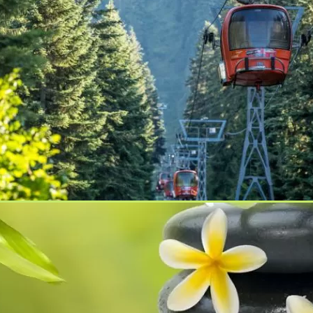
ще град София. Развива своята дейност в областта на
пътно - строителни машини, обхващащи дейности от А до Я в
инертни материали
,
извозва строителни отпадъци
,
миниба
зкопни работи
,
филц
,
богев транс
дадена през 2002 год. Основната дейност на фирмата
и и външни мрежи. Колективът е изграден предимно от
троителна техника
 година, основно ориентирана в дейности, свързани с
нени култури. В периода от 1995 до 1999 година фирмата