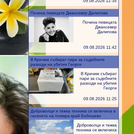
09.08.2026 12:35
Почина певицата Джансевер Далипова
Почина певицата
Джансевер
Далипова
09.08.2026 11:42
В Кричим събират пари за съдебните
разходи на убития Георги
В Кричим събират
пари за съдебните
разходи на убития
Георги
09.08.2026 11:25
Доброволци и тежка техника се включиха в
гасенето на пожара край Бобошево
Доброволци и тежка
техника се включиха