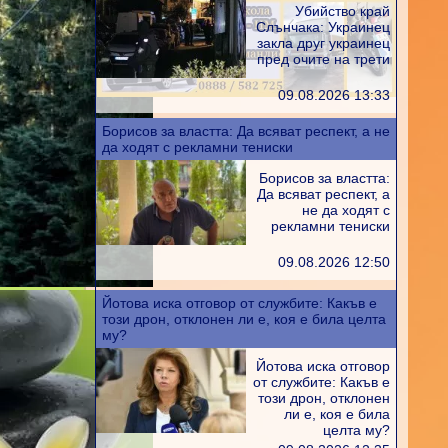
Убийство край
Слънчака: Украинец
закла друг украинец
пред очите на трети
гер
,
09.08.2026 13:33
Борисов за властта: Да всяват респект, а не
да ходят с рекламни тениски
Борисов за властта:
Да всяват респект, а
не да ходят с
рекламни тениски
09.08.2026 12:50
Йотова иска отговор от службите: Какъв е
този дрон, отклонен ли е, коя е била целта
му?
Йотова иска отговор
от службите: Какъв е
този дрон, отклонен
ли е, коя е била
целта му?