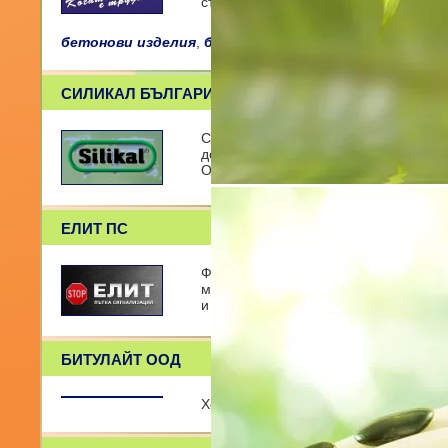
стопанисва
бетонови изделия
,
бетонови изделия
,
инертни мат
СИЛИКАЛ БЪЛГАРИЯ
СИЛИКАЛ БЪЛГАРИЯ ЕООД е дружество
доставка и полагане на индустриалн
Официален представ
ЕЛИТ ПС
Фирма ЕЛИТ ПС е създадена в гр. Ва
монтаж на средства за организация 
и услуги: п
БИТУЛАЙТ ООД
Хоризонтална пътна маркировка