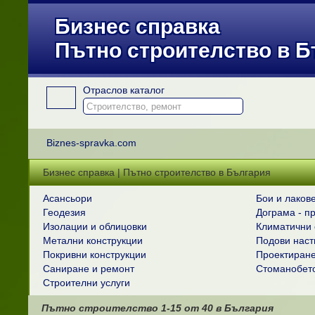
Бизнес справка
Пътно строителство в 
Отраслов каталог
Biznes-spravka.com
Бизнес справка | Пътно строителство в България
Асансьори
Бои и лаков
Геодезия
Дограма - п
Изолации и облицовки
Климатични 
Метални конструкции
Подови наст
Покривни конструкции
Проектиран
Саниране и ремонт
Стоманобето
Строителни услуги
Пътно строителство
1-15
от
40
в България