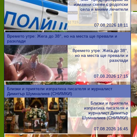
измамни схеми с родопски
села и мними лечители
07.08.2026 18:11
Времето утре: Жега до 38°, но на места ще превали и
разхлади
Времето утре: Жега до 38°,
но на места ще превали и
разхлади
07.08.2026 17:15
Близки и приятели изпратиха писателя и журналист
Димитър Шумналиев (СНИМКИ)
Близки и приятели
изпратиха писателя и
журналист Димитър
Шумналиев (СНИМКИ)
07.08.2026 16:45