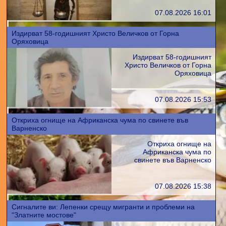
07.08.2026 16:01
Издирват 58-годишният Христо Величков от Горна
Оряховица
Издирват 58-годишният
Христо Величков от Горна
Оряховица
07.08.2026 15:53
Откриха огнище на Африканска чума по свинете във
Варненско
Откриха огнище на
Африканска чума по
свинете във Варненско
07.08.2026 15:38
Сигналите ви: Лепенки срещу мигранти и проблеми на
"Златните мостове"