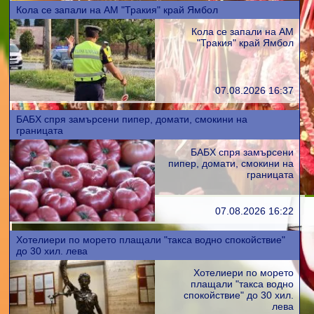
Кола се запали на АМ "Тракия" край Ямбол
Кола се запали на АМ
"Тракия" край Ямбол
07.08.2026 16:37
БАБХ спря замърсени пипер, домати, смокини на
границата
БАБХ спря замърсени
пипер, домати, смокини на
границата
07.08.2026 16:22
Хотелиери по морето плащали "такса водно спокойствие"
до 30 хил. лева
Хотелиери по морето
плащали "такса водно
спокойствие" до 30 хил.
лева