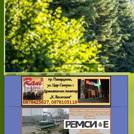
ЕЛЕОН ДЗЗД
Магазин за риба и рибни продукти -
Плевен
РИБЕН МАГАЗИН ПУЕРТО РИБКО
Пуерто рибко - магазин за прясна риба в
центъра на София
БАНЕРИ