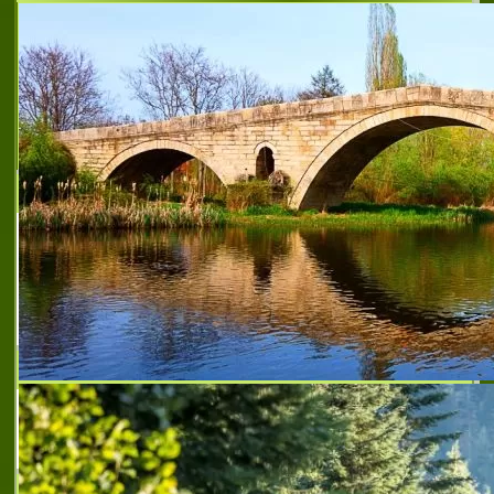
Славекс
Фирма Славекс ЕООД е създадена през
1991г. в гр. Ямбол.Основна дейност на
фирмата е търговия на едро и дребно с
хран. и промишлени стоки,разносна
търговия. Продажбата на с
ПАРАЛАКС 999 ЕООД
Вносител на консерви от риба и морски
дарове Pescamar