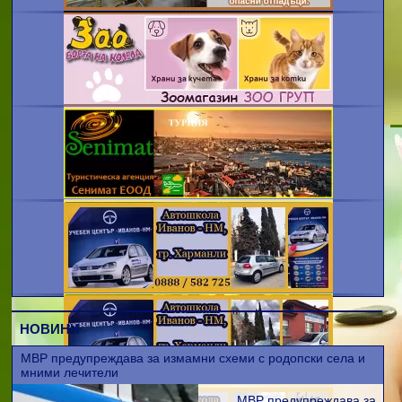
НОВИНИ
МВР предупреждава за измамни схеми с родопски села и
мними лечители
МВР предупреждава за