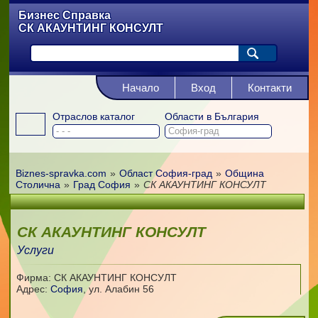
Бизнес Справка
СК АКАУНТИНГ КОНСУЛТ
Начало
Вход
Контакти
Отраслов каталог
Области в България
Biznes-spravka.com
»
Област София-град
»
Община
Столична
»
Град София
»
СК АКАУНТИНГ КОНСУЛТ
СК АКАУНТИНГ КОНСУЛТ
Услуги
Фирма: СК АКАУНТИНГ КОНСУЛТ
Адрес:
София
,
ул. Алабин 56