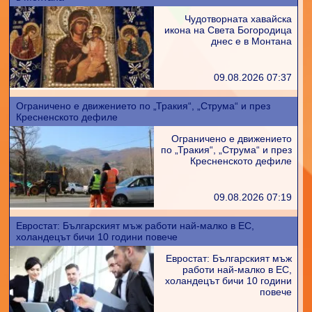
Чудотворната хавайска
икона на Света Богородица
днес е в Монтана
09.08.2026 07:37
Ограничено е движението по „Тракия“, „Струма“ и през
Кресненското дефиле
Ограничено е движението
по „Тракия“, „Струма“ и през
Кресненското дефиле
09.08.2026 07:19
Евростат: Българският мъж работи най-малко в ЕС,
холандецът бичи 10 години повече
Евростат: Българският мъж
работи най-малко в ЕС,
холандецът бичи 10 години
повече