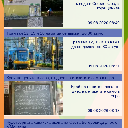
с вода в София заради
горещините
09.08.2026 08:49
Трамваи 12, 15 и 18 няма да се движат до 30 август
Трамваи 12, 15 и 18 няма
да се движат до 30 август
09.08.2026 08:31
Край на цените в лева, от днес на етикетите само в евро
Край на цените в лева, от
днес на етикетите само в
евро
09.08.2026 08:13
Чудотворната хавайска икона на Света Богородица днес е
в Монтана