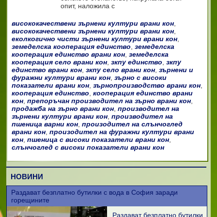
опит, наложила с
висококачествени зърнени култури врани кон
,
висококачествени зърнени култури врани кон
,
еколкогично чисти зърнени култури врани кон
,
земеделска кооперация единство
,
земеделска
кооперация единство врани кон
,
земеделска
кооперация село врани кон
,
зкпу единство
,
зкпу
единство врани кон
,
зкпу село врани кон
,
зърнени и
фуражни култури врани кон
,
зърно с високи
показатели врани кон
,
зърнопроизводство врани кон
,
кооперация единство
,
кооперация единство врани
кон
,
препоръчан производител на зърно врани кон
,
продажба на зърно врани кон
,
производител на
зърнени култури врани кон
,
производител на
пшеница варни кон
,
произодител на слънчоглед
врани кон
,
произодител на фуражни култури врани
кон
,
пшеница с високи показатели врани кон
,
слънчоглед с високи показатели врани кон
НОВИНИ
Раздават безплатно бутилки с вода в София заради
горещините
Раздават безплатно бутилки