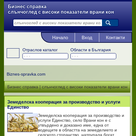
Бизнес справка
слънчоглед с високи показатели врани кон
Начало
Вход
Контакти
Отраслов каталог
Области в България
Biznes-spravka.com
Бизнес справка | слънчоглед с високи показатели врани кон
Земеделска кооперация за производство и услуги
Единство
Земеделска кооперация за производство и
услуги Единство, село Врани кон e с
утвърдено и доказано име, една от
водещите в областта на земеделието и
селското стопанство, натрупала богат