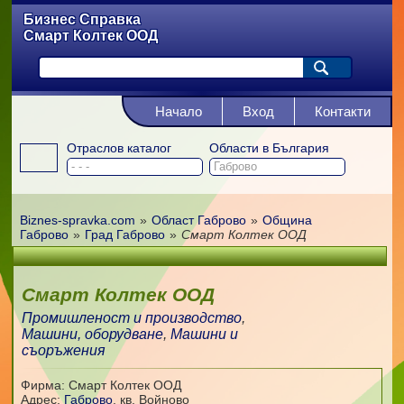
Бизнес Справка
Смарт Колтек ООД
Начало
Вход
Контакти
Отраслов каталог
Области в България
Biznes-spravka.com
»
Област Габрово
»
Община
Габрово
»
Град Габрово
»
Смарт Колтек ООД
Смарт Колтек ООД
Промишленост и производство
,
Машини, оборудване
,
Машини и
съоръжения
Фирма: Смарт Колтек ООД
Адрес:
Габрово
,
кв. Войново