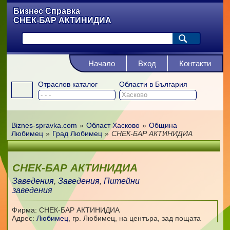
Бизнес Справка
СНЕК-БАР АКТИНИДИА
Начало
Вход
Контакти
Отраслов каталог
Области в България
Biznes-spravka.com
»
Област Хасково
»
Община
Любимец
»
Град Любимец
»
СНЕК-БАР АКТИНИДИА
СНЕК-БАР АКТИНИДИА
Заведения
,
Заведения
,
Питейни
заведения
Фирма: СНЕК-БАР АКТИНИДИА
Адрес:
Любимец
,
гр. Любимец, на центъра, зад пощата