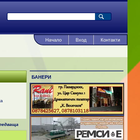
Начало
Вход
Контакти
БАНЕРИ
ка
ледваща