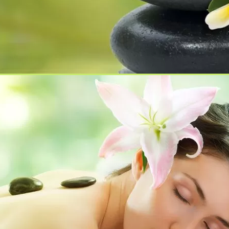
в областта на туризма
ченски уикенд