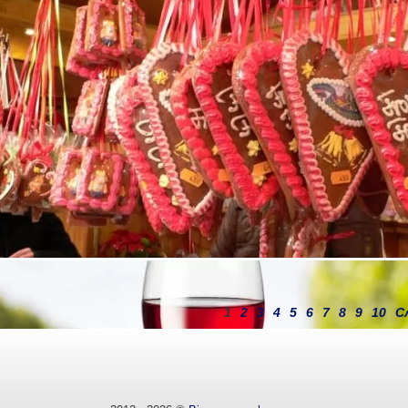
алончо
гас
теини за маса,аминокиселини
ия, хомеопатия, астрология
1
2
3
4
5
6
7
8
9
10
С