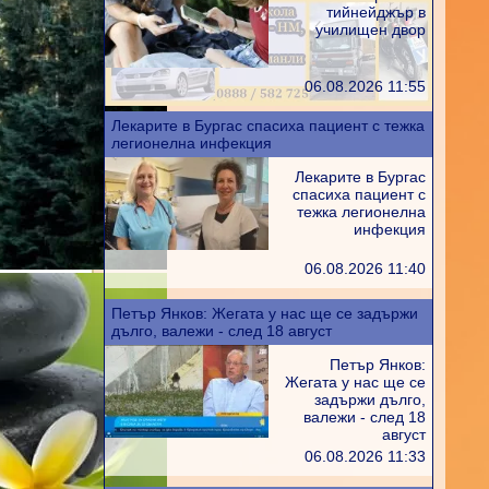
тийнейджър в
училищен двор
06.08.2026 11:55
Лекарите в Бургас спасиха пациент с тежка
легионелна инфекция
Лекарите в Бургас
ртита
спасиха пациент с
петиции
тежка легионелна
ития
инфекция
а
06.08.2026 11:40
 купел
,
Петър Янков: Жегата у нас ще се задържи
дълго, валежи - след 18 август
рии
,
е
,
Петър Янков:
м за
Жегата у нас ще се
задържи дълго,
валежи - след 18
август
06.08.2026 11:33