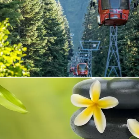
и е" се намира в София, Овча Купел, бул. Президент
е шоурум, предлагащ разнообразие от народни носии,
а с български шевици софия овча купел
,
зала за детски па
2
,
зала за партита с кетъринг софия овча купел
,
зала за ре
 овча купел
,
зала за семинари софия овча купел
,
зала за съб
анималня за деца овча купел 2 софия
,
качествена изработка н
одни носии
,
препоръчан производител на фолклорни носии
,
ан шоурум за народни носии софия
,
препоръчан шоурум за
та софия овча купел
,
продажба на народни носии софия овча
етиции по народни танци овча купел 2
,
специализирано
ница овча купел 2 софия
,
тениски с бродерии на етно броде
чка от тропангелес
,
фолклорен център мило ми е драго ми 
есоари на арт мегдан
,
фолклорни носии на арт мегдан
,
шоуру