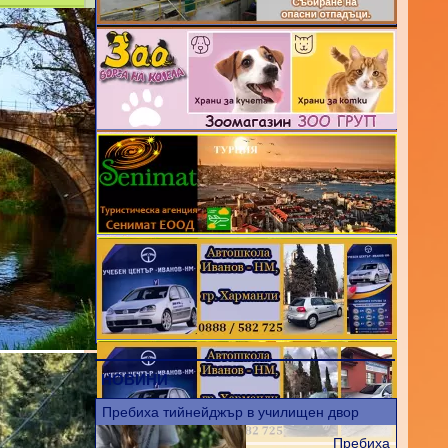
р овча
 център
а купел
,
ен
я
НОВИНИ
нес и
Пребиха тийнейджър в училищен двор
Пребиха