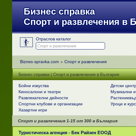
Бизнес справка
Спорт и развлечения в 
Отраслов каталог
Biznes-spravka.com
»
Спорт и развлечения
Бизнес справка | Спорт и развлечения в България
Бойни изкуства
Детски цент
Киносалони и театри
Музикални и
Развлекателни дейности
Растениевъд
Спортни клубове и организации
Уроци и кур
Хазартни игри
Спорт и развлечения
1-15
от
300
в България
Туристическа агенция - Бек Райзен ЕООД