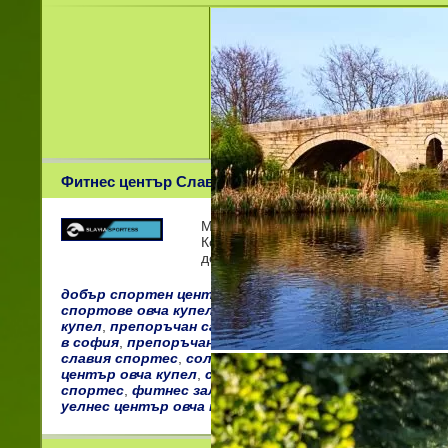
Фитнес център Славия Спортес
Модерният и уютен фитнес и уелнес 
Коломан 1 предлага широк спектър о
доброто самочувствие н
добър спортен център овча купел
,
добър спортен ц
спортове овча купел
,
зала за кик бокс овча купел
,
за
купел
,
препоръчан салон за красота овча купел
,
пре
в софия
,
препоръчана добра фитнес зала овча купе
славия спортес
,
солариум овча купел
,
спа със сауна
център овча купел
,
спортен център славия спорте
спортес
,
фитнес зала овча купел
,
фитнес зала с кар
уелнес център овча купел
,
фитнес и уелнес център 