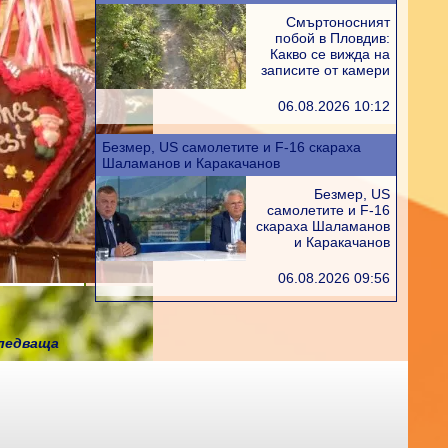
Смъртоносният
побой в Пловдив:
Какво се вижда на
записите от камери
06.08.2026 10:12
Безмер, US самолетите и F-16 скараха
Шаламанов и Каракачанов
Безмер, US
самолетите и F-16
скараха Шаламанов
и Каракачанов
06.08.2026 09:56
ледваща