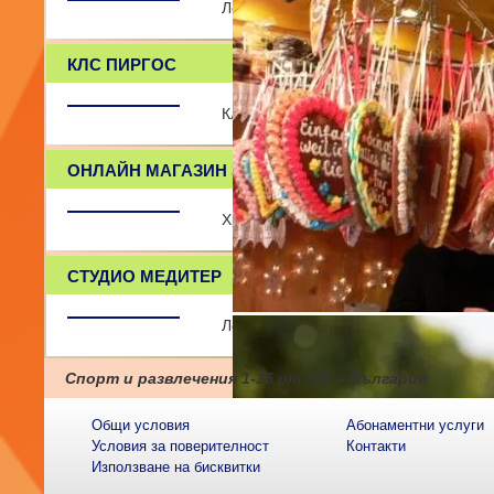
Лесна доставка на балони с хелий Б
КЛС ПИРГОС
Клуб по ловна стрелба "Пиргос" - Бур
ОНЛАЙН МАГАЗИН ЗА ХРАНИТЕЛНИ ДОБАВКИ
Хранителни добавки, протеини, про
СТУДИО МЕДИТЕР
Логопедия, психология, рефлексолог
Спорт и развлечения
1-15
от
300
в България
Общи условия
Абонаментни услуги
Условия за поверителност
Контакти
Използване на бисквитки