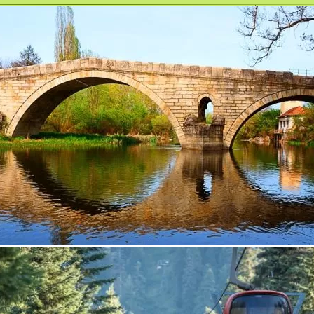
център Славия Спортес в град София, ж.к. Овча купел, ул.
т услуги и цялостни решения за красотата, комфорта и
ентър овча купел
,
зала за аеробика овча купел
,
зала за бойни
ла за народни танци овча купел
,
предпочитан спортен центъ
поръчан фитнес и уелнес център софия
,
препоръчан фитнес
л
,
препоръчана фитнес зала овча купел
,
салон за красота овч
 и парна баня овча купел
,
спа център славия спортес
,
спорт
с
,
тренировки по бокс и мма овча купел
,
уелнес център слави
дио сектор овча купел
,
фитнес залата славия спортес
,
фит
славия спортес
,
фитнес център славия спортес