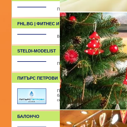
Професионално кетъринг обслужван
FHL.BG | ФИТНЕС И ЗДРАВЕ
Всичко от света на фитнеса и здраве
STELDI-MODELIST
По-бързо, по-високо, по-маняшко
ПИТЪРС ПЕТРОВИ
ПИТЪРС ПЕТРОВИ е фирма, с предме
басейни, джакузита и атракции напра
селище. Също така фирмата
БАЛОНЧО