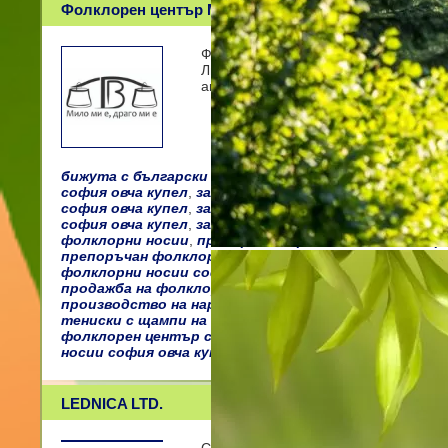
Фолклорен център Мило ми е, драго ми е
Фолклорен център "Мило ми, драго м
Линкълн 104. Тук можете да откриет
аксесоари, тени
бижута с български шевици софия овча купел
,
бижут
софия овча купел
,
зала за народни танци овча купел 
софия овча купел
,
зала за семейни тържества софия
софия овча купел
,
зала за танци софия овча купел
,
з
фолклорни носии
,
препоръчан производител на нар
препоръчан фолклорен център овча купел
,
препоръч
фолклорни носии софия
,
препоръчана зала за парти
продажба на фолклорни носии софия овча купел
,
реп
производство на народни носии
,
творческа работил
тениски с щампи на етно бродерии
,
тъпани по поръ
фолклорен център софия овча купел
,
фолклорни акс
носии софия овча купел
LEDNICA LTD.