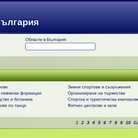
България
Области в България
рове
Зимни спортове и съоръжения
 певчески формации
Организиране на тържества
ство и ботаника
Спортна и туристическа екипиров
сове по танци
Фитнес центрове и зали
1
2
3
4
5
6
7
8
9
10
С