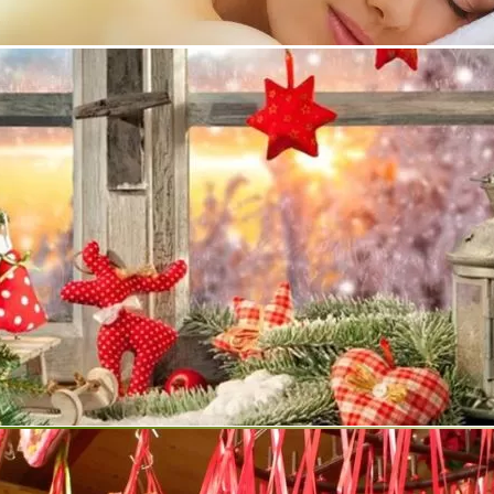
е
то,събрано на едно място!
та на дейност производство и монтаж на фамилни
вени по европейски стандарти за дом, вила, хотел и