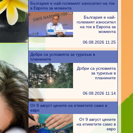
България е най-големият износител на ток
в Европа за момента
България е най-
големият износител
на ток в Европа за
момента
06.08.2026 11:25
Добри са условията за туризъм в
планините
Добри са условията
за туризъм в
планините
06.08.2026 11:14
От 9 август цените на етикетите само в
евро
От 9 август цените
на етикетите само в
евро