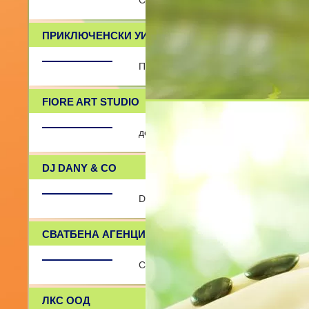
Спортно развлекателни съоръжения 
ПРИКЛЮЧЕНСКИ УИКЕНД
Планиране и организация на приклю
FIORE ART STUDIO
детски център
DJ DANY & CO
DJ Dany & Co - Вашите дисководещи
СВАТБЕНА АГЕНЦИЯ КРИСТИЯНО ДИЗАЙН
Сватбени Агенции в София
ЛКС ООД