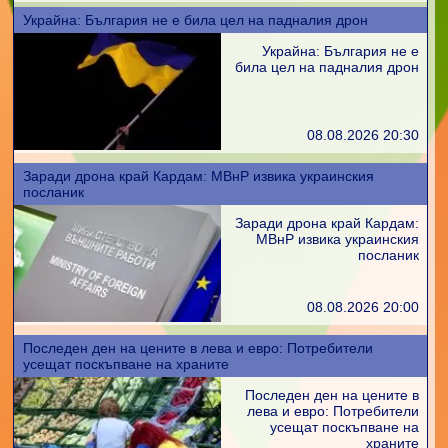
Украйна: България не е била цел на падналия дрон
Украйна: България не е
била цел на падналия дрон
08.08.2026 20:30
Заради дрона край Кардам: МВнР извика украинския
посланик
Заради дрона край Кардам:
МВнР извика украинския
посланик
08.08.2026 20:00
Последен ден на цените в лева и евро: Потребители
усещат поскъпване на храните
Последен ден на цените в
лева и евро: Потребители
усещат поскъпване на
храните