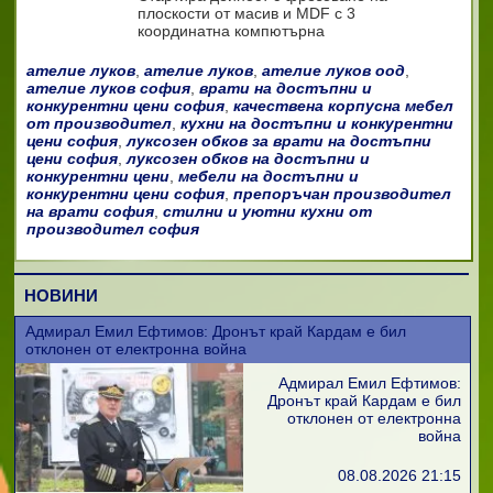
плоскости от масив и MDF с 3
координатна компютърна
ателие луков
,
ателие луков
,
ателие луков оод
,
ателие луков софия
,
врати на достъпни и
конкурентни цени софия
,
качествена корпусна мебел
от производител
,
кухни на достъпни и конкурентни
цени софия
,
луксозен обков за врати на достъпни
цени софия
,
луксозен обков на достъпни и
конкурентни цени
,
мебели на достъпни и
конкурентни цени софия
,
препоръчан производител
на врати софия
,
стилни и уютни кухни от
производител софия
НОВИНИ
Адмирал Емил Ефтимов: Дронът край Кардам е бил
отклонен от електронна война
Адмирал Емил Ефтимов:
Дронът край Кардам е бил
отклонен от електронна
война
08.08.2026 21:15