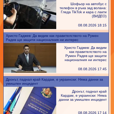
Шофьор на автобус с
телефон в ръка зад волана:
Гледа TikTok и кара с лакти
(ВИДЕО)
08.08.2026 18:15
Христо Гаджев: Да видим как правителството на Румен
Радев ще защити националния ни интерес
Христо Гаджев: Да видим
как правителството на
Румен Радев ще защити
националния ни интерес
08.08.2026 17:45
Дронът, паднал край Кардам, е украински: Няма данни за
умишлен инцидент
Дронът, паднал край
Кардам, е украински: Няма
данни за умишлен инцидент
08.08.2026 17:14