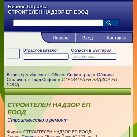
Бизнес Справка
СТРОИТЕЛЕН НАДЗОР ЕП ЕООД
Начало
Вход
Контакти
Отраслов каталог
Области в България
Biznes-spravka.com
»
Област София-град
»
Община
Столична
»
Град София
»
СТРОИТЕЛЕН НАДЗОР ЕП
ЕООД
СТРОИТЕЛЕН НАДЗОР ЕП
ЕООД
Строителство и ремонт
Фирма: СТРОИТЕЛЕН НАДЗОР ЕП ЕООД
Адрес:
София
,
ул. "Екзарх Йосиф" 123, ап. 1