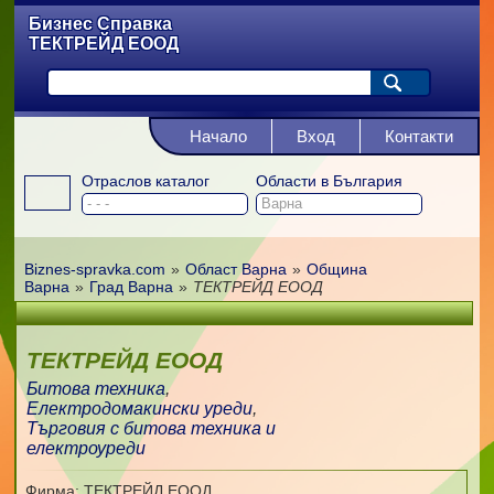
Бизнес Справка
ТЕКТРЕЙД ЕООД
Начало
Вход
Контакти
Отраслов каталог
Области в България
Biznes-spravka.com
»
Област Варна
»
Община
Варна
»
Град Варна
»
ТЕКТРЕЙД ЕООД
ТЕКТРЕЙД ЕООД
Битова техника
,
Електродомакински уреди
,
Търговия с битова техника и
електроуреди
Фирма: ТЕКТРЕЙД ЕООД